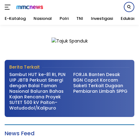
E-Katalog
Nasional
Polri
TNI
Investigasi
Edukasi
Langsung
ke
Paripurna DPRD Bojonegoro Setujui KUA-
konten
PPAS Perubahan Tahun 2026
Nasional
|
Agustus 7, 2026
Berita Terkait
Sambut HUT ke-81 RI, PLN
FORJA Banten Desak
UIP JBTB Perkuat Sinergi
BGN Copot Korcam
dengan Balai Taman
Saketi Terkait Dugaan
Nasional Baluran Bahas
Pembiaran Limbah SPPG
Kajian Rencana Proyek
SUTET 500 kV Paiton–
Watudodol/Kalipuro
MMC
News Feed