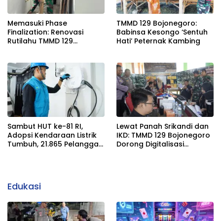
Memasuki Phase
TMMD 129 Bojonegoro:
Finalization: Renovasi
Babinsa Kesongo ‘Sentuh
Rutilahu TMMD 129
Hati’ Peternak Kambing
Bojonegoro di Rumah Pak
Koko Dikebut
Sambut HUT ke-81 RI,
Lewat Panah Srikandi dan
Adopsi Kendaraan Listrik
IKD: TMMD 129 Bojonegoro
Tumbuh, 21.865 Pelanggan
Dorong Digitalisasi
Baru Gunakan Home
Adminduk
Charging Services PLN
pada Semester I 2026
Edukasi