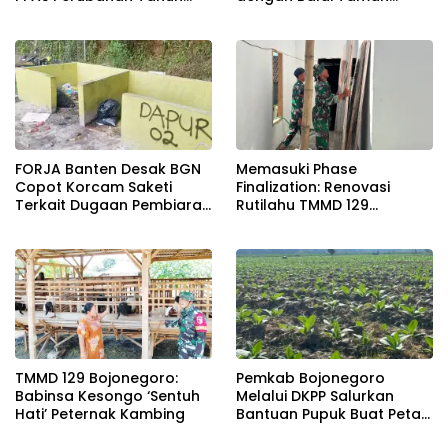
2026
Nasional Baluran Bahas
Kajian Rencana Proyek
SUTET 500 kV Paiton–
Watudodol/Kalipuro
FORJA Banten Desak BGN
Memasuki Phase
Copot Korcam Saketi
Finalization: Renovasi
Terkait Dugaan Pembiaran
Rutilahu TMMD 129
Limbah SPPG
Bojonegoro di Rumah Pak
Koko Dikebut
TMMD 129 Bojonegoro:
Pemkab Bojonegoro
Babinsa Kesongo ‘Sentuh
Melalui DKPP Salurkan
Hati’ Peternak Kambing
Bantuan Pupuk Buat Petani
Tembakau