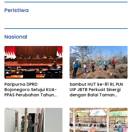
Peristiwa
Nasional
Paripurna DPRD
Sambut HUT ke-81 RI, PLN
Bojonegoro Setujui KUA-
UIP JBTB Perkuat Sinergi
PPAS Perubahan Tahun
dengan Balai Taman
2026
Nasional Baluran Bahas
Kajian Rencana Proyek
SUTET 500 kV Paiton–
Watudodol/Kalipuro