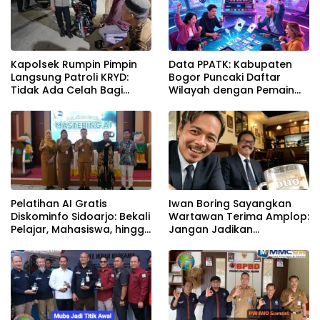
Kapolsek Rumpin Pimpin
Data PPATK: Kabupaten
Langsung Patroli KRYD:
Bogor Puncaki Daftar
Tidak Ada Celah Bagi
Wilayah dengan Pemain
Pelaku Kejahatan di
Judi Online Terbanyak di
Wilayah Rumpin
Indonesia
Pelatihan AI Gratis
Iwan Boring Sayangkan
Diskominfo Sidoarjo: Bekali
Wartawan Terima Amplop:
Pelajar, Mahasiswa, hingga
Jangan Jadikan
Pelaku UMKM Hadapi Era
Kebiasaan, Jaga Marwah
Digital
Independensi