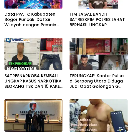
Data PPATK: Kabupaten
TIM JAGAL BANDIT
Bogor Puncaki Daftar
SATRESKRIM POLRES LAHAT
Wilayah dengan Pemain
BERHASIL UNGKAP
Judi Online Terbanyak di
PENCURIAN KOTAK AMAL
Indonesia
MASJID
SATRESNARKOBA KEMBALI
TERUNGKAP! Konter Pulsa
UNGKAP KASUS NARKOTIKA
di Serpong Utara Diduga
SEORANG TSK DAN 15 PAKET
Jual Obat Golongan G,
SABU DIAMANKAN
Penjaga Akui Dapat Gaji
Rp1,5 Juta/Bulan