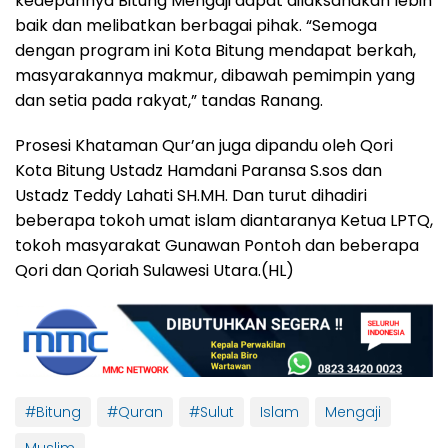
kedepannya Bitung Mengaji dapat dilaksanakan lebih
baik dan melibatkan berbagai pihak. “Semoga
dengan program ini Kota Bitung mendapat berkah,
masyarakannya makmur, dibawah pemimpin yang
dan setia pada rakyat,” tandas Ranang.
Prosesi Khataman Qur’an juga dipandu oleh Qori
Kota Bitung Ustadz Hamdani Paransa S.sos dan
Ustadz Teddy Lahati SH.MH. Dan turut dihadiri
beberapa tokoh umat islam diantaranya Ketua LPTQ,
tokoh masyarakat Gunawan Pontoh dan beberapa
Qori dan Qoriah Sulawesi Utara.(HL)
#Bitung
#Quran
#Sulut
Islam
Mengaji