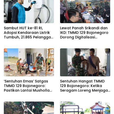
Sambut HUT ke-81 RI,
Lewat Panah Srikandi dan
Adopsi Kendaraan Listrik
IKD: TMMD 129 Bojonegoro
Tumbuh, 21.865 Pelanggan
Dorong Digitalisasi
Baru Gunakan Home
Adminduk
Charging Services PLN
pada Semester I 2026
‘Sentuhan Emas’ Satgas
Sentuhan Hangat TMMD
TMMD 129 Bojonegoro:
129 Bojonegoro: Ketika
Pastikan Lantai Musholla
Seragam Loreng Menjaga
Rest Area Kesongo Rapi
Senyum Sang Balita di
dan Presisi
Kesongo