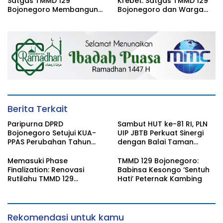
Satgas TMMD 129
Krebet: Satgas TMMD 129
Bojonegoro Membangun
Bojonegoro dan Warga
Kesadaran dan Karakter
Kompak Perkuat Drainase
Peduli Lingkungan di
Kesongo
Berita Terkait
Paripurna DPRD
Sambut HUT ke-81 RI, PLN
Bojonegoro Setujui KUA-
UIP JBTB Perkuat Sinergi
PPAS Perubahan Tahun
dengan Balai Taman
2026
Nasional Baluran Bahas
Kajian Rencana Proyek
Memasuki Phase
TMMD 129 Bojonegoro:
SUTET 500 kV Paiton–
Finalization: Renovasi
Babinsa Kesongo ‘Sentuh
Watudodol/Kalipuro
Rutilahu TMMD 129
Hati’ Peternak Kambing
Bojonegoro di Rumah Pak
Koko Dikebut
Rekomendasi untuk kamu