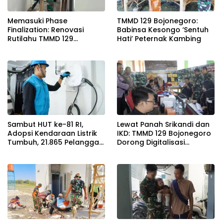
Memasuki Phase
TMMD 129 Bojonegoro:
Finalization: Renovasi
Babinsa Kesongo ‘Sentuh
Rutilahu TMMD 129
Hati’ Peternak Kambing
Bojonegoro di Rumah Pak
Koko Dikebut
Sambut HUT ke-81 RI,
Lewat Panah Srikandi dan
Adopsi Kendaraan Listrik
IKD: TMMD 129 Bojonegoro
Tumbuh, 21.865 Pelanggan
Dorong Digitalisasi
Baru Gunakan Home
Adminduk
Charging Services PLN
pada Semester I 2026