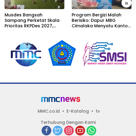
«
»
Musdes Bangsah
Program Bergizi Malah
Sampang Perketat Skala
Berisiko: Dapur MBG
Prioritas RKPDes 2027,
Cimalaka Menyatu Kantor
Sekcam Mengingatkan
Desa, Fasilitas Jauh dari
Desa tidak boleh terjebak
Standar
pada pemerataan yang
seragam
MMC.co.id
E-Katalog
tv
Terhubung Dengan Kami