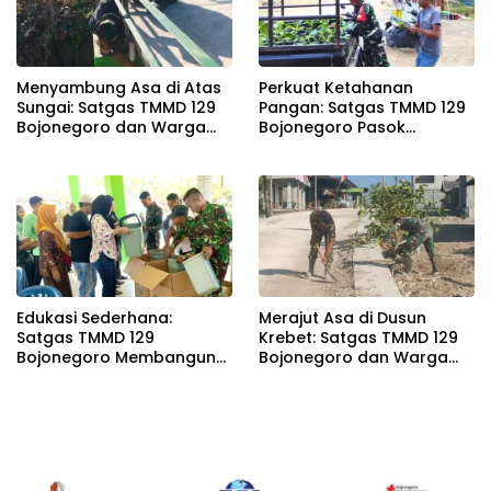
Menyambung Asa di Atas
Perkuat Ketahanan
Sungai: Satgas TMMD 129
Pangan: Satgas TMMD 129
Bojonegoro dan Warga
Bojonegoro Pasok
Wujudkan Jembatan
Ratusan Bibit Sayuran
Brang Etan
untuk Warga Kesongo
Edukasi Sederhana:
Merajut Asa di Dusun
Satgas TMMD 129
Krebet: Satgas TMMD 129
Bojonegoro Membangun
Bojonegoro dan Warga
Kesadaran dan Karakter
Kompak Perkuat Drainase
Peduli Lingkungan di
Kesongo