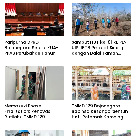
Paripurna DPRD
Sambut HUT ke-81 RI, PLN
Bojonegoro Setujui KUA-
UIP JBTB Perkuat Sinergi
PPAS Perubahan Tahun
dengan Balai Taman
2026
Nasional Baluran Bahas
Kajian Rencana Proyek
SUTET 500 kV Paiton–
Watudodol/Kalipuro
Memasuki Phase
TMMD 129 Bojonegoro:
Finalization: Renovasi
Babinsa Kesongo ‘Sentuh
Rutilahu TMMD 129
Hati’ Peternak Kambing
Bojonegoro di Rumah Pak
Koko Dikebut