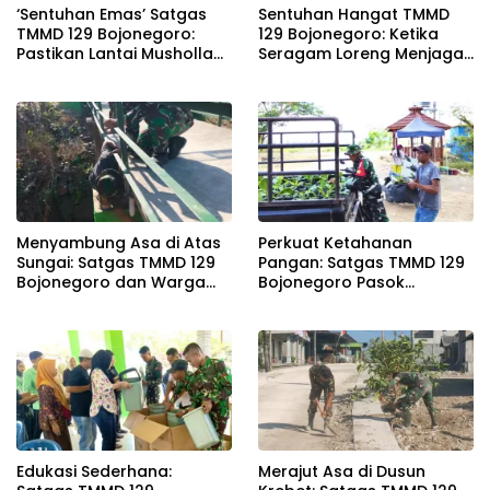
‘Sentuhan Emas’ Satgas
Sentuhan Hangat TMMD
TMMD 129 Bojonegoro:
129 Bojonegoro: Ketika
Pastikan Lantai Musholla
Seragam Loreng Menjaga
Rest Area Kesongo Rapi
Senyum Sang Balita di
dan Presisi
Kesongo
Menyambung Asa di Atas
Perkuat Ketahanan
Sungai: Satgas TMMD 129
Pangan: Satgas TMMD 129
Bojonegoro dan Warga
Bojonegoro Pasok
Wujudkan Jembatan
Ratusan Bibit Sayuran
Brang Etan
untuk Warga Kesongo
Edukasi Sederhana:
Merajut Asa di Dusun