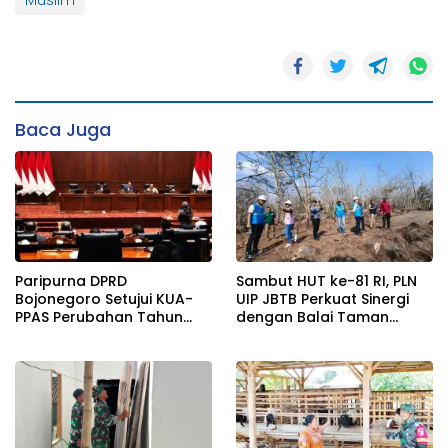
Muslim
Baca Juga
Paripurna DPRD
Sambut HUT ke-81 RI, PLN
Bojonegoro Setujui KUA-
UIP JBTB Perkuat Sinergi
PPAS Perubahan Tahun
dengan Balai Taman
2026
Nasional Baluran Bahas
Kajian Rencana Proyek
SUTET 500 kV Paiton–
Watudodol/Kalipuro