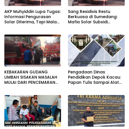
AKP Muhyiddin Lupa Tugas:
Sang Residivis Restu
Informasi Pengurasan
Berkuasa di Sumedang:
Solar Diterima, Tapi Malah
Mafia Solar Subsidi
Menunggu Orang Lain
Beroperasi Terang-
Carikan Bukti!
Terangan, Seolah Hukum
Bungkam
KEBAKARAN GUDANG
Pengadaan Dinas
LIMBAH SISAKAN MASALAH
Pendidikan Depok Kacau:
MULAI DARI PENCEMARAN
Papan Tulis Sampai Alat
SAMPAI DUGAAN GUDANG
Tulis Sekolah Melanggar
TERSEBUT TAK KANTONGI
Aturan, Harga
IZIN LINGKUNGAN
Disembunyikan!