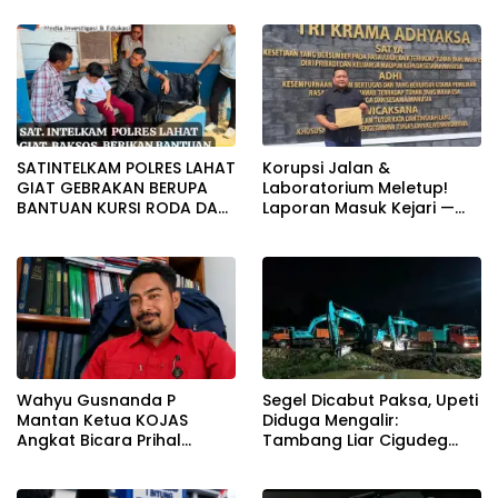
TERSEBUT TAK KANTONGI
Aturan, Harga
IZIN LINGKUNGAN
Disembunyikan!
SATINTELKAM POLRES LAHAT
Korupsi Jalan &
GIAT GEBRAKAN BERUPA
Laboratorium Meletup!
BANTUAN KURSI RODA DAN
Laporan Masuk Kejari —
BANTUAN PERLENGKAPAN
Karisma Harianja: Ini Baru
SEKOLAH
Awal Gempuran
Wahyu Gusnanda P
Segel Dicabut Paksa, Upeti
Mantan Ketua KOJAS
Diduga Mengalir:
Angkat Bicara Prihal
Tambang Liar Cigudeg
Reshuffle Kepengurusan
Menantang Negara