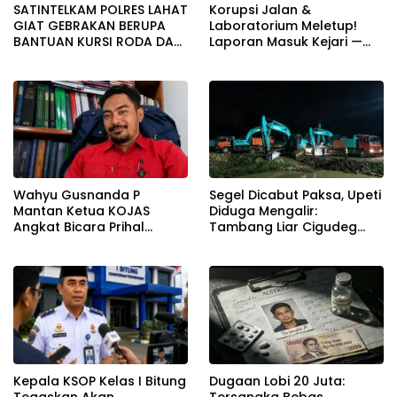
SATINTELKAM POLRES LAHAT
Korupsi Jalan &
GIAT GEBRAKAN BERUPA
Laboratorium Meletup!
BANTUAN KURSI RODA DAN
Laporan Masuk Kejari —
BANTUAN PERLENGKAPAN
Karisma Harianja: Ini Baru
SEKOLAH
Awal Gempuran
Wahyu Gusnanda P
Segel Dicabut Paksa, Upeti
Mantan Ketua KOJAS
Diduga Mengalir:
Angkat Bicara Prihal
Tambang Liar Cigudeg
Reshuffle Kepengurusan
Menantang Negara
Kepala KSOP Kelas I Bitung
Dugaan Lobi 20 Juta:
Tegaskan Akan
Tersangka Bebas,