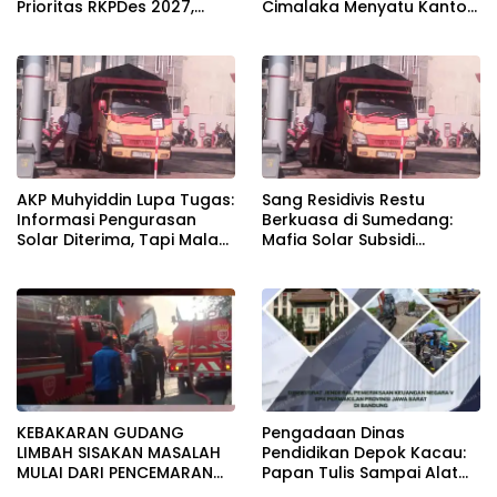
Prioritas RKPDes 2027,
Cimalaka Menyatu Kantor
Sekcam Mengingatkan
Desa, Fasilitas Jauh dari
Desa tidak boleh terjebak
Standar
pada pemerataan yang
seragam
AKP Muhyiddin Lupa Tugas:
Sang Residivis Restu
Informasi Pengurasan
Berkuasa di Sumedang:
Solar Diterima, Tapi Malah
Mafia Solar Subsidi
Menunggu Orang Lain
Beroperasi Terang-
Carikan Bukti!
Terangan, Seolah Hukum
Bungkam
KEBAKARAN GUDANG
Pengadaan Dinas
LIMBAH SISAKAN MASALAH
Pendidikan Depok Kacau:
MULAI DARI PENCEMARAN
Papan Tulis Sampai Alat
SAMPAI DUGAAN GUDANG
Tulis Sekolah Melanggar