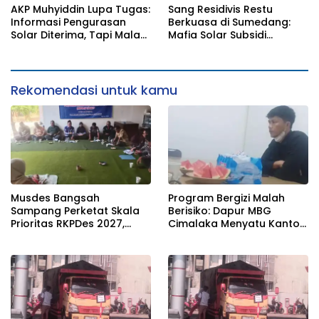
Desa tidak boleh terjebak
Standar
AKP Muhyiddin Lupa Tugas:
Sang Residivis Restu
pada pemerataan yang
Informasi Pengurasan
Berkuasa di Sumedang:
seragam
Solar Diterima, Tapi Malah
Mafia Solar Subsidi
Menunggu Orang Lain
Beroperasi Terang-
Carikan Bukti!
Terangan, Seolah Hukum
Bungkam
Rekomendasi untuk kamu
Musdes Bangsah
Program Bergizi Malah
Sampang Perketat Skala
Berisiko: Dapur MBG
Prioritas RKPDes 2027,
Cimalaka Menyatu Kantor
Sekcam Mengingatkan
Desa, Fasilitas Jauh dari
Desa tidak boleh terjebak
Standar
pada pemerataan yang
seragam