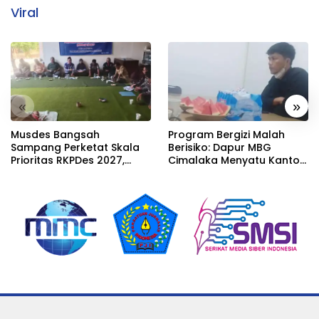
Viral
«
»
Musdes Bangsah
Program Bergizi Malah
Sampang Perketat Skala
Berisiko: Dapur MBG
Prioritas RKPDes 2027,
Cimalaka Menyatu Kantor
Sekcam Mengingatkan
Desa, Fasilitas Jauh dari
Desa tidak boleh terjebak
Standar
pada pemerataan yang
seragam