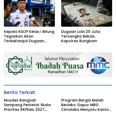
Kepala KSOP Kelas I Bitung
Dugaan Lobi 20 Juta:
Tegaskan Akan
Tersangka Bebas,
Tindaklanjuti Dugaan
Kapolres Bungkam
Pemerasan dan Buka
Kanal Pengaduan
Masyarakat
Berita Terkait
Musdes Bangsah
Program Bergizi Malah
Sampang Perketat Skala
Berisiko: Dapur MBG
Prioritas RKPDes 2027,
Cimalaka Menyatu Kantor
Sekcam Mengingatkan
Desa, Fasilitas Jauh dari