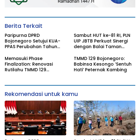
Berita Terkait
Paripurna DPRD
Sambut HUT ke-81 RI, PLN
Bojonegoro Setujui KUA-
UIP JBTB Perkuat Sinergi
PPAS Perubahan Tahun
dengan Balai Taman
2026
Nasional Baluran Bahas
Kajian Rencana Proyek
Memasuki Phase
TMMD 129 Bojonegoro:
SUTET 500 kV Paiton–
Finalization: Renovasi
Babinsa Kesongo ‘Sentuh
Watudodol/Kalipuro
Rutilahu TMMD 129
Hati’ Peternak Kambing
Bojonegoro di Rumah Pak
Koko Dikebut
Rekomendasi untuk kamu