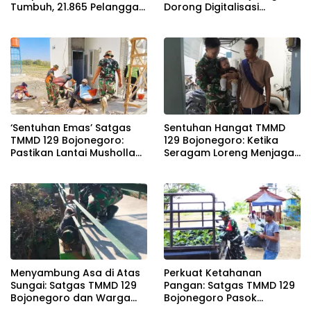
Tumbuh, 21.865 Pelanggan
Dorong Digitalisasi
Baru Gunakan Home
Adminduk
Charging Services PLN
pada Semester I 2026
‘Sentuhan Emas’ Satgas
Sentuhan Hangat TMMD
TMMD 129 Bojonegoro:
129 Bojonegoro: Ketika
Pastikan Lantai Musholla
Seragam Loreng Menjaga
Rest Area Kesongo Rapi
Senyum Sang Balita di
dan Presisi
Kesongo
Menyambung Asa di Atas
Perkuat Ketahanan
Sungai: Satgas TMMD 129
Pangan: Satgas TMMD 129
Bojonegoro dan Warga
Bojonegoro Pasok
Wujudkan Jembatan
Ratusan Bibit Sayuran