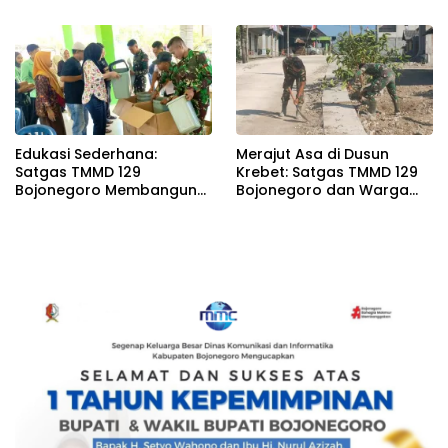
Brang Etan
untuk Warga Kesongo
Edukasi Sederhana:
Merajut Asa di Dusun
Satgas TMMD 129
Krebet: Satgas TMMD 129
Bojonegoro Membangun
Bojonegoro dan Warga
Kesadaran dan Karakter
Kompak Perkuat Drainase
Peduli Lingkungan di
Kesongo