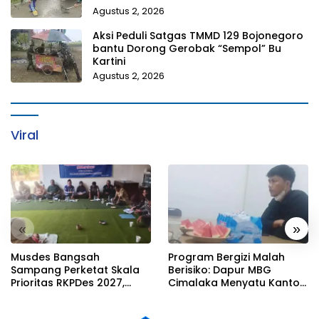
Agustus 2, 2026
Aksi Peduli Satgas TMMD 129 Bojonegoro
bantu Dorong Gerobak “Sempol” Bu
Kartini
Agustus 2, 2026
Viral
«
»
Musdes Bangsah
Program Bergizi Malah
Sampang Perketat Skala
Berisiko: Dapur MBG
Prioritas RKPDes 2027,
Cimalaka Menyatu Kantor
Sekcam Mengingatkan
Desa, Fasilitas Jauh dari
Desa tidak boleh terjebak
Standar