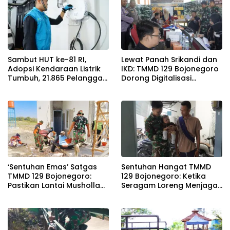
Sambut HUT ke-81 RI,
Lewat Panah Srikandi dan
Adopsi Kendaraan Listrik
IKD: TMMD 129 Bojonegoro
Tumbuh, 21.865 Pelanggan
Dorong Digitalisasi
Baru Gunakan Home
Adminduk
Charging Services PLN
pada Semester I 2026
‘Sentuhan Emas’ Satgas
Sentuhan Hangat TMMD
TMMD 129 Bojonegoro:
129 Bojonegoro: Ketika
Pastikan Lantai Musholla
Seragam Loreng Menjaga
Rest Area Kesongo Rapi
Senyum Sang Balita di
dan Presisi
Kesongo