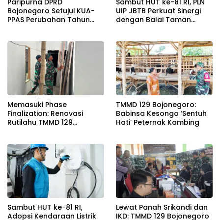
Paripurna DPRD
Sambut HUT ke-81 RI, PLN
Bojonegoro Setujui KUA-
UIP JBTB Perkuat Sinergi
PPAS Perubahan Tahun
dengan Balai Taman
2026
Nasional Baluran Bahas
Kajian Rencana Proyek
SUTET 500 kV Paiton–
Watudodol/Kalipuro
Memasuki Phase
TMMD 129 Bojonegoro:
Finalization: Renovasi
Babinsa Kesongo ‘Sentuh
Rutilahu TMMD 129
Hati’ Peternak Kambing
Bojonegoro di Rumah Pak
Koko Dikebut
Sambut HUT ke-81 RI,
Lewat Panah Srikandi dan
Adopsi Kendaraan Listrik
IKD: TMMD 129 Bojonegoro