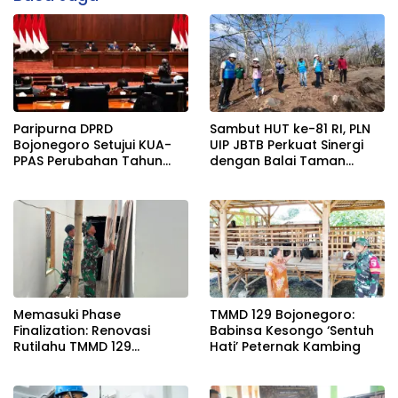
Paripurna DPRD
Sambut HUT ke-81 RI, PLN
Bojonegoro Setujui KUA-
UIP JBTB Perkuat Sinergi
PPAS Perubahan Tahun
dengan Balai Taman
2026
Nasional Baluran Bahas
Kajian Rencana Proyek
SUTET 500 kV Paiton–
Watudodol/Kalipuro
Memasuki Phase
TMMD 129 Bojonegoro:
Finalization: Renovasi
Babinsa Kesongo ‘Sentuh
Rutilahu TMMD 129
Hati’ Peternak Kambing
Bojonegoro di Rumah Pak
Koko Dikebut