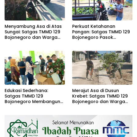
Menyambung Asa di Atas
Perkuat Ketahanan
Sungai: Satgas TMMD 129
Pangan: Satgas TMMD 129
Bojonegoro dan Warga
Bojonegoro Pasok
Wujudkan Jembatan
Ratusan Bibit Sayuran
Brang Etan
untuk Warga Kesongo
Edukasi Sederhana:
Merajut Asa di Dusun
Satgas TMMD 129
Krebet: Satgas TMMD 129
Bojonegoro Membangun
Bojonegoro dan Warga
Kesadaran dan Karakter
Kompak Perkuat Drainase
Peduli Lingkungan di
Kesongo