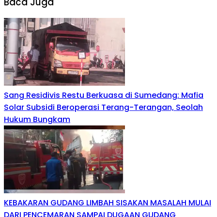
Baca Juga
Sang Residivis Restu Berkuasa di Sumedang: Mafia
Solar Subsidi Beroperasi Terang-Terangan, Seolah
Hukum Bungkam
KEBAKARAN GUDANG LIMBAH SISAKAN MASALAH MULAI
DARI PENCEMARAN SAMPAI DUGAAN GUDANG