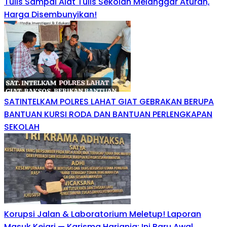
Tulis Sampai Alat Tulis Sekolah Melanggar Aturan,
Harga Disembunyikan!
SATINTELKAM POLRES LAHAT GIAT GEBRAKAN BERUPA
BANTUAN KURSI RODA DAN BANTUAN PERLENGKAPAN
SEKOLAH
Korupsi Jalan & Laboratorium Meletup! Laporan
Masuk Kejari — Karisma Harianja: Ini Baru Awal