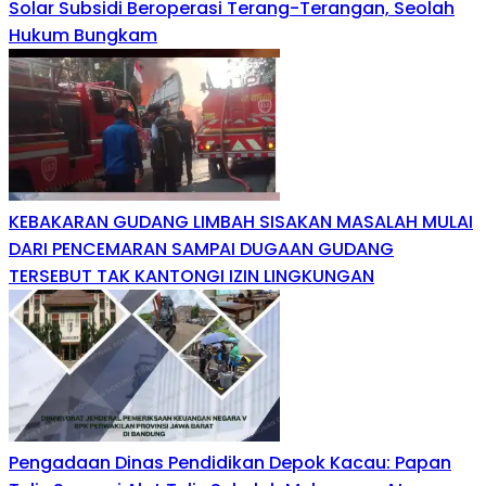
Solar Subsidi Beroperasi Terang-Terangan, Seolah
Hukum Bungkam
KEBAKARAN GUDANG LIMBAH SISAKAN MASALAH MULAI
DARI PENCEMARAN SAMPAI DUGAAN GUDANG
TERSEBUT TAK KANTONGI IZIN LINGKUNGAN
Pengadaan Dinas Pendidikan Depok Kacau: Papan