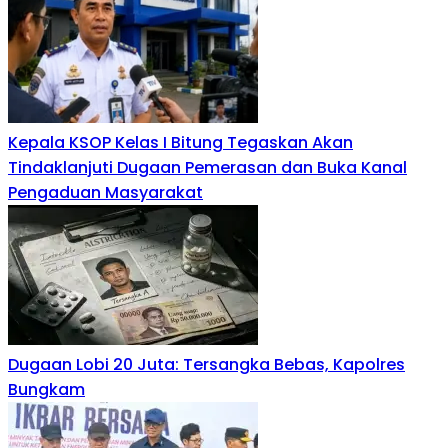
Kepala KSOP Kelas I Bitung Tegaskan Akan
Tindaklanjuti Dugaan Pemerasan dan Buka Kanal
Pengaduan Masyarakat
Dugaan Lobi 20 Juta: Tersangka Bebas, Kapolres
Bungkam