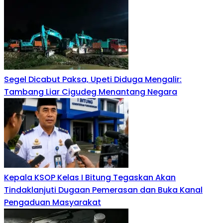
Segel Dicabut Paksa, Upeti Diduga Mengalir:
Tambang Liar Cigudeg Menantang Negara
Kepala KSOP Kelas I Bitung Tegaskan Akan
Tindaklanjuti Dugaan Pemerasan dan Buka Kanal
Pengaduan Masyarakat