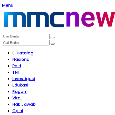
Langsung
Menu
ke
konten
E-Katalog
Nasional
Polri
TNI
Investigasi
Edukasi
Ragam
Viral
Hak Jawab
Opini