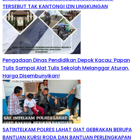
TERSEBUT TAK KANTONGI IZIN LINGKUNGAN
Pengadaan Dinas Pendidikan Depok Kacau: Papan
Tulis Sampai Alat Tulis Sekolah Melanggar Aturan,
Harga Disembunyikan!
SATINTELKAM POLRES LAHAT GIAT GEBRAKAN BERUPA
BANTUAN KURSI RODA DAN BANTUAN PERLENGKAPAN