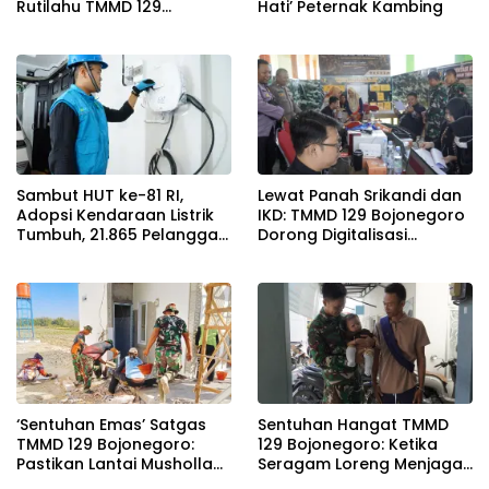
Rutilahu TMMD 129
Hati’ Peternak Kambing
Bojonegoro di Rumah Pak
Koko Dikebut
Sambut HUT ke-81 RI,
Lewat Panah Srikandi dan
Adopsi Kendaraan Listrik
IKD: TMMD 129 Bojonegoro
Tumbuh, 21.865 Pelanggan
Dorong Digitalisasi
Baru Gunakan Home
Adminduk
Charging Services PLN
pada Semester I 2026
‘Sentuhan Emas’ Satgas
Sentuhan Hangat TMMD
TMMD 129 Bojonegoro:
129 Bojonegoro: Ketika
Pastikan Lantai Musholla
Seragam Loreng Menjaga
Rest Area Kesongo Rapi
Senyum Sang Balita di