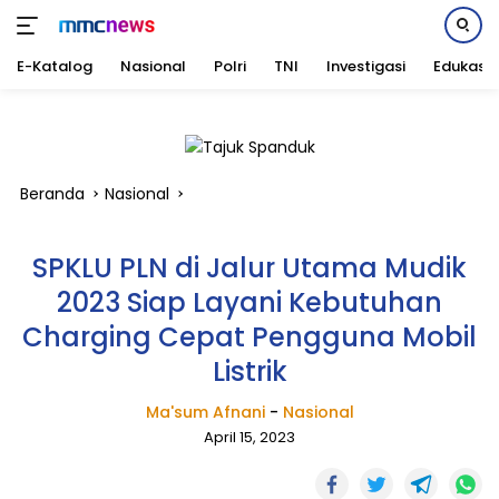
E-Katalog
Nasional
Polri
TNI
Investigasi
Edukasi
Langsung
ke
konten
Beranda
Nasional
SPKLU PLN di Jalur Utama Mudik
2023 Siap Layani Kebutuhan
Charging Cepat Pengguna Mobil
Listrik
Ma'sum Afnani
-
Nasional
April 15, 2023