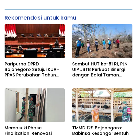
Koko Dikebut
Rekomendasi untuk kamu
Paripurna DPRD
Sambut HUT ke-81 RI, PLN
Bojonegoro Setujui KUA-
UIP JBTB Perkuat Sinergi
PPAS Perubahan Tahun
dengan Balai Taman
2026
Nasional Baluran Bahas
Kajian Rencana Proyek
SUTET 500 kV Paiton–
Watudodol/Kalipuro
Memasuki Phase
TMMD 129 Bojonegoro:
Finalization: Renovasi
Babinsa Kesongo ‘Sentuh