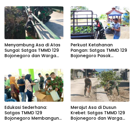
dan Presisi
Kesongo
Menyambung Asa di Atas
Perkuat Ketahanan
Sungai: Satgas TMMD 129
Pangan: Satgas TMMD 129
Bojonegoro dan Warga
Bojonegoro Pasok
Wujudkan Jembatan
Ratusan Bibit Sayuran
Brang Etan
untuk Warga Kesongo
Edukasi Sederhana:
Merajut Asa di Dusun
Satgas TMMD 129
Krebet: Satgas TMMD 129
Bojonegoro Membangun
Bojonegoro dan Warga
Kesadaran dan Karakter
Kompak Perkuat Drainase
Peduli Lingkungan di