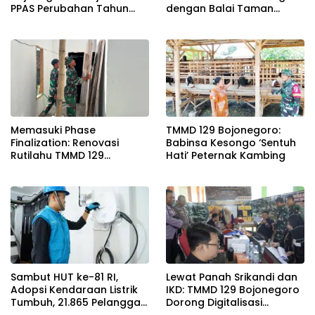
PPAS Perubahan Tahun
dengan Balai Taman
2026
Nasional Baluran Bahas
Kajian Rencana Proyek
SUTET 500 kV Paiton–
Watudodol/Kalipuro
Memasuki Phase
TMMD 129 Bojonegoro:
Finalization: Renovasi
Babinsa Kesongo ‘Sentuh
Rutilahu TMMD 129
Hati’ Peternak Kambing
Bojonegoro di Rumah Pak
Koko Dikebut
Sambut HUT ke-81 RI,
Lewat Panah Srikandi dan
Adopsi Kendaraan Listrik
IKD: TMMD 129 Bojonegoro
Tumbuh, 21.865 Pelanggan
Dorong Digitalisasi