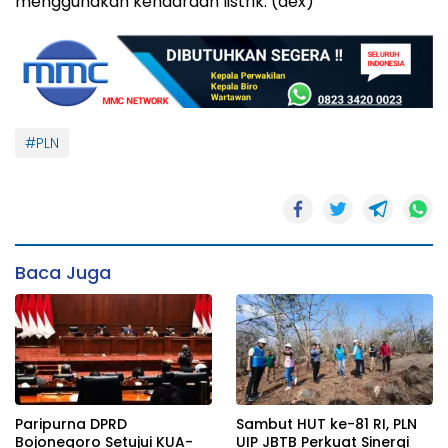
menggunakan kendaraan listrik. (dex)
#PLN
Baca Juga
Paripurna DPRD
Sambut HUT ke-81 RI, PLN
Bojonegoro Setujui KUA-
UIP JBTB Perkuat Sinergi