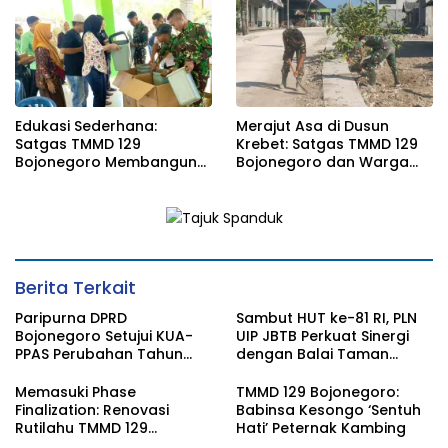
Edukasi Sederhana:
Merajut Asa di Dusun
Satgas TMMD 129
Krebet: Satgas TMMD 129
Bojonegoro Membangun
Bojonegoro dan Warga
Kesadaran dan Karakter
Kompak Perkuat Drainase
Peduli Lingkungan di
Kesongo
Berita Terkait
Paripurna DPRD
Sambut HUT ke-81 RI, PLN
Bojonegoro Setujui KUA-
UIP JBTB Perkuat Sinergi
PPAS Perubahan Tahun
dengan Balai Taman
2026
Nasional Baluran Bahas
Kajian Rencana Proyek
Memasuki Phase
TMMD 129 Bojonegoro:
SUTET 500 kV Paiton–
Finalization: Renovasi
Babinsa Kesongo ‘Sentuh
Watudodol/Kalipuro
Rutilahu TMMD 129
Hati’ Peternak Kambing
Bojonegoro di Rumah Pak