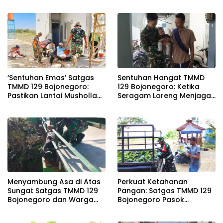
Baru Gunakan Home
Adminduk
Charging Services PLN
pada Semester I 2026
‘Sentuhan Emas’ Satgas
Sentuhan Hangat TMMD
TMMD 129 Bojonegoro:
129 Bojonegoro: Ketika
Pastikan Lantai Musholla
Seragam Loreng Menjaga
Rest Area Kesongo Rapi
Senyum Sang Balita di
dan Presisi
Kesongo
Menyambung Asa di Atas
Perkuat Ketahanan
Sungai: Satgas TMMD 129
Pangan: Satgas TMMD 129
Bojonegoro dan Warga
Bojonegoro Pasok
Wujudkan Jembatan
Ratusan Bibit Sayuran
Brang Etan
untuk Warga Kesongo