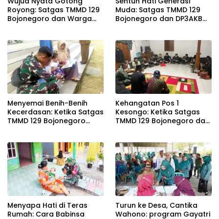
Wujud Nyata Gotong
Sentuh Hati Generasi
Royong: Satgas TMMD 129
Muda: Satgas TMMD 129
Bojonegoro dan Warga
Bojonegoro dan DP3AKB
Pacu Pembangunan
Edukasi Stunting, serta
Drainase demi Keawetan
Kesehatan Reproduksi di
Jalan Desa
Kesongo
Menyemai Benih-Benih
Kehangatan Pos 1
Kecerdasan: Ketika Satgas
Kesongo: Ketika Satgas
TMMD 129 Bojonegoro
TMMD 129 Bojonegoro dan
Membuka ‘Jendela Dunia’
Warga Menyatu Tanpa
Anak-Anak Kesongo
Sekat
Menyapa Hati di Teras
Turun ke Desa, Cantika
Rumah: Cara Babinsa
Wahono: program Gayatri