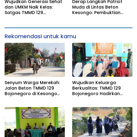
Wujudkan Generasi Sehat
Derap Langkah Patriot
dan UMKM Naik Kelas:
Muda di Lintas Beton
Satgas TMMD 129
Kesongo: Pembuktian
Bojonegoro Bersama
Sinergi TNI-Rakyat Lewat
Dinkes Edukasi Keamanan
TMMD 129 Bojonegoro
Pangan di Kesongo
Rekomendasi untuk kamu
Senyum Warga Merekah:
Wujudkan Keluarga
Jalan Beton TMMD 129
Berkualitas: TMMD 129
Bojonegoro di Kesongo
Bojonegoro Hadirkan
Terwujud
Safari KB Gratis