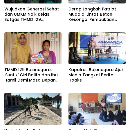
Wujudkan Generasi Sehat
Derap Langkah Patriot
dan UMKM Naik Kelas:
Muda di Lintas Beton
Satgas TMMD 129
Kesongo: Pembuktian
Bojonegoro Bersama
Sinergi TNI-Rakyat Lewat
Dinkes Edukasi Keamanan
TMMD 129 Bojonegoro
Pangan di Kesongo
TMMD 129 Bojonegoro:
Kapolres Bojonegoro Ajak
‘Suntik’ Gizi Balita dan Ibu
Media Tangkal Berita
Hamil Demi Masa Depan
Hoaks
Bebas Stunting