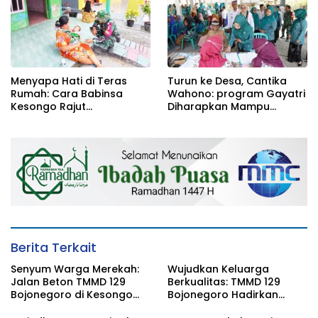
Menyapa Hati di Teras
Turun ke Desa, Cantika
Rumah: Cara Babinsa
Wahono: program Gayatri
Kesongo Rajut
Diharapkan Mampu
Kebersamaan di TMMD 129
Memperkuat Ketahanan
Bojonegoro
Pangan Keluarga
Berita Terkait
Senyum Warga Merekah:
Wujudkan Keluarga
Jalan Beton TMMD 129
Berkualitas: TMMD 129
Bojonegoro di Kesongo
Bojonegoro Hadirkan
Terwujud
Safari KB Gratis