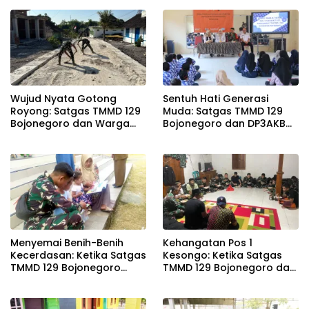
Wujud Nyata Gotong
Sentuh Hati Generasi
Royong: Satgas TMMD 129
Muda: Satgas TMMD 129
Bojonegoro dan Warga
Bojonegoro dan DP3AKB
Pacu Pembangunan
Edukasi Stunting, serta
Drainase demi Keawetan
Kesehatan Reproduksi di
Jalan Desa
Kesongo
Menyemai Benih-Benih
Kehangatan Pos 1
Kecerdasan: Ketika Satgas
Kesongo: Ketika Satgas
TMMD 129 Bojonegoro
TMMD 129 Bojonegoro dan
Membuka ‘Jendela Dunia’
Warga Menyatu Tanpa
Anak-Anak Kesongo
Sekat