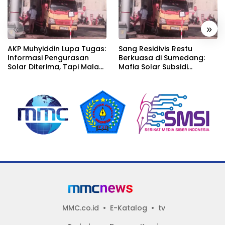
«
»
AKP Muhyiddin Lupa Tugas:
Sang Residivis Restu
Informasi Pengurasan
Berkuasa di Sumedang:
Solar Diterima, Tapi Malah
Mafia Solar Subsidi
Menunggu Orang Lain
Beroperasi Terang-
Carikan Bukti!
Terangan, Seolah Hukum
Bungkam
MMC.co.id
E-Katalog
tv