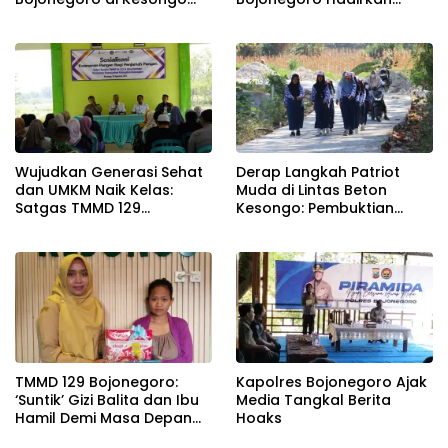
Terwujud
Safari KB Gratis
Wujudkan Generasi Sehat
Derap Langkah Patriot
dan UMKM Naik Kelas:
Muda di Lintas Beton
Satgas TMMD 129
Kesongo: Pembuktian
Bojonegoro Bersama
Sinergi TNI-Rakyat Lewat
Dinkes Edukasi Keamanan
TMMD 129 Bojonegoro
Pangan di Kesongo
TMMD 129 Bojonegoro:
Kapolres Bojonegoro Ajak
‘Suntik’ Gizi Balita dan Ibu
Media Tangkal Berita
Hamil Demi Masa Depan
Hoaks
Bebas Stunting