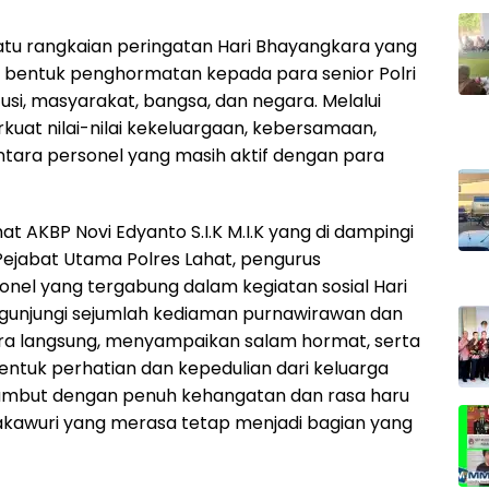
atu rangkaian peringatan Hari Bhayangkara yang
i bentuk penghormatan kepada para senior Polri
tusi, masyarakat, bangsa, dan negara. Melalui
rkuat nilai-nilai kekeluargaan, kebersamaan,
antara personel yang masih aktif dengan para
t AKBP Novi Edyanto S.I.K M.I.K yang di dampingi
Pejabat Utama Polres Lahat, pengurus
onel yang tergabung dalam kegiatan sosial Hari
unjungi sejumlah kediaman purnawirawan dan
ara langsung, menyampaikan salam hormat, serta
ntuk perhatian dan kepedulian dari keluarga
sambut dengan penuh kehangatan dan rasa haru
kawuri yang merasa tetap menjadi bagian yang