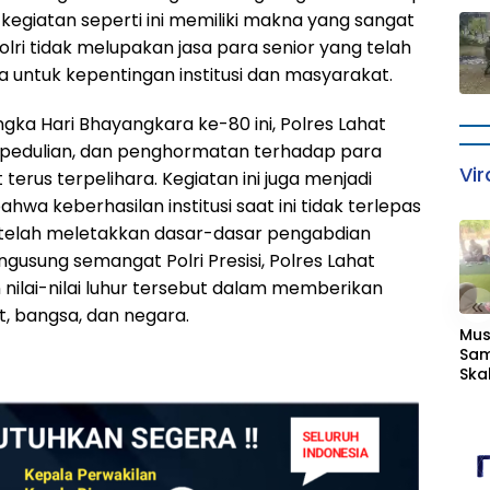
kegiatan seperti ini memiliki makna yang sangat
ri tidak melupakan jasa para senior yang telah
untuk kepentingan institusi dan masyarakat.
gka Hari Bhayangkara ke-80 ini, Polres Lahat
pedulian, dan penghormatan terhadap para
Vir
erus terpelihara. Kegiatan ini juga menjadi
hwa keberhasilan institusi saat ini tidak terlepas
 telah meletakkan dasar-dasar pengabdian
usung semangat Polri Presisi, Polres Lahat
nilai-nilai luhur tersebut dalam memberikan
«
, bangsa, dan negara.
Mus
Sam
Skal
RKP
Se
Men
tid
pad