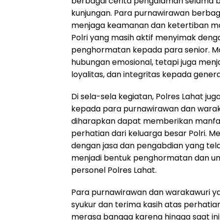
berbagai cerita pengalaman selama b
kunjungan. Para purnawirawan berbag
menjaga keamanan dan ketertiban m
Polri yang masih aktif menyimak deng
penghormatan kepada para senior. M
hubungan emosional, tetapi juga menjad
loyalitas, dan integritas kepada genera
Di sela-sela kegiatan, Polres Lahat ju
kepada para purnawirawan dan waraka
diharapkan dapat memberikan manfaat
perhatian dari keluarga besar Polri. 
dengan jasa dan pengabdian yang tela
menjadi bentuk penghormatan dan ungk
personel Polres Lahat.
Para purnawirawan dan warakawuri 
syukur dan terima kasih atas perhatia
merasa bangga karena hingga saat ini