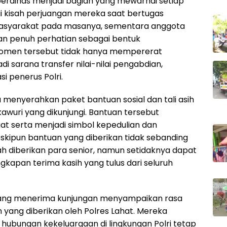
erdinas menjadi bagian yang mewarnai setiap
i kisah perjuangan mereka saat bertugas
asyarakat pada masanya, sementara anggota
an penuh perhatian sebagai bentuk
omen tersebut tidak hanya mempererat
i sarana transfer nilai-nilai pengabdian,
si penerus Polri.
ga menyerahkan paket bantuan sosial dan tali asih
wuri yang dikunjungi. Bantuan tersebut
 serta menjadi simbol kepedulian dan
Meskipun bantuan yang diberikan tidak sebanding
h diberikan para senior, namun setidaknya dapat
apan terima kasih yang tulus dari seluruh
yang menerima kunjungan menyampaikan rasa
n yang diberikan oleh Polres Lahat. Mereka
 hubungan kekeluargaan di lingkungan Polri tetap