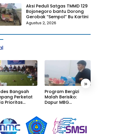
Aksi Peduli Satgas TMMD 129
Bojonegoro bantu Dorong
Gerobak “Sempol” Bu Kartini
Agustus 2, 2026
al
»
des Bangsah
Program Bergizi
AKP Muhyiddin L
pang Perketat
Malah Berisiko:
Tugas: Informas
a Prioritas
Dapur MBG
Pengurasan Sol
Des 2027,
Cimalaka Menyatu
Diterima, Tapi M
kcam
Kantor Desa,
Menunggu Oran
gingatkan Desa
Fasilitas Jauh dari
Lain Carikan Buk
ak boleh terjebak
Standar
a pemerataan