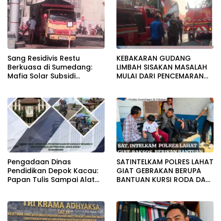
Sang Residivis Restu
KEBAKARAN GUDANG
Berkuasa di Sumedang:
LIMBAH SISAKAN MASALAH
Mafia Solar Subsidi
MULAI DARI PENCEMARAN
Beroperasi Terang-
SAMPAI DUGAAN GUDANG
Terangan, Seolah Hukum
TERSEBUT TAK KANTONGI
Bungkam
IZIN LINGKUNGAN
Pengadaan Dinas
SATINTELKAM POLRES LAHAT
Pendidikan Depok Kacau:
GIAT GEBRAKAN BERUPA
Papan Tulis Sampai Alat
BANTUAN KURSI RODA DAN
Tulis Sekolah Melanggar
BANTUAN PERLENGKAPAN
Aturan, Harga
SEKOLAH
Disembunyikan!