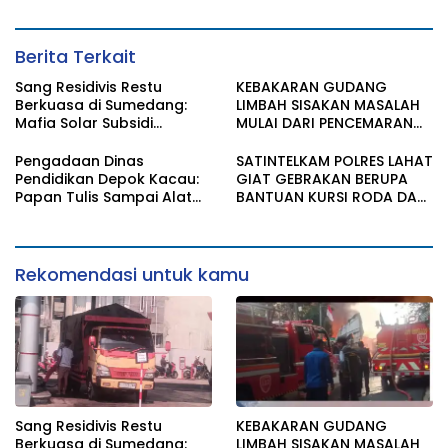
Berita Terkait
Sang Residivis Restu
KEBAKARAN GUDANG
Berkuasa di Sumedang:
LIMBAH SISAKAN MASALAH
Mafia Solar Subsidi
MULAI DARI PENCEMARAN
Beroperasi Terang-
SAMPAI DUGAAN GUDANG
Terangan, Seolah Hukum
TERSEBUT TAK KANTONGI
Pengadaan Dinas
SATINTELKAM POLRES LAHAT
Bungkam
IZIN LINGKUNGAN
Pendidikan Depok Kacau:
GIAT GEBRAKAN BERUPA
Papan Tulis Sampai Alat
BANTUAN KURSI RODA DAN
Tulis Sekolah Melanggar
BANTUAN PERLENGKAPAN
Aturan, Harga
SEKOLAH
Disembunyikan!
Rekomendasi untuk kamu
Sang Residivis Restu
KEBAKARAN GUDANG
Berkuasa di Sumedang:
LIMBAH SISAKAN MASALAH