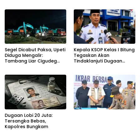
Karisma Harianja: Ini Baru
Reshuffle Kepengurusan
Awal Gempuran
Segel Dicabut Paksa, Upeti
Kepala KSOP Kelas I Bitung
Diduga Mengalir:
Tegaskan Akan
Tambang Liar Cigudeg
Tindaklanjuti Dugaan
Menantang Negara
Pemerasan dan Buka
Kanal Pengaduan
Masyarakat
Dugaan Lobi 20 Juta:
Tersangka Bebas,
Kapolres Bungkam