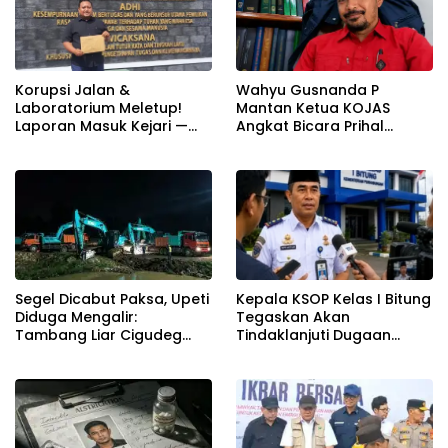
Korupsi Jalan &
Wahyu Gusnanda P
Laboratorium Meletup!
Mantan Ketua KOJAS
Laporan Masuk Kejari —
Angkat Bicara Prihal
Karisma Harianja: Ini Baru
Reshuffle Kepengurusan
Awal Gempuran
Segel Dicabut Paksa, Upeti
Kepala KSOP Kelas I Bitung
Diduga Mengalir:
Tegaskan Akan
Tambang Liar Cigudeg
Tindaklanjuti Dugaan
Menantang Negara
Pemerasan dan Buka
Kanal Pengaduan
Masyarakat