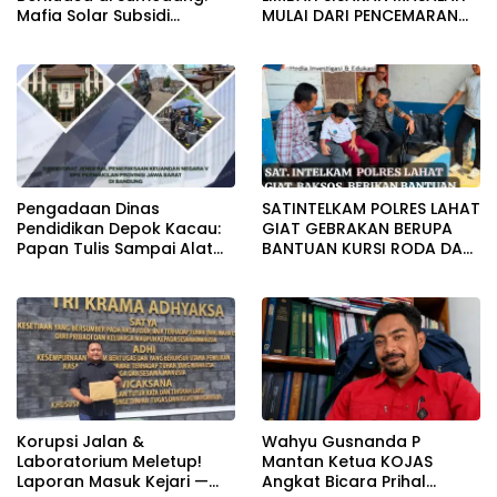
Mafia Solar Subsidi
MULAI DARI PENCEMARAN
Beroperasi Terang-
SAMPAI DUGAAN GUDANG
Terangan, Seolah Hukum
TERSEBUT TAK KANTONGI
Bungkam
IZIN LINGKUNGAN
Pengadaan Dinas
SATINTELKAM POLRES LAHAT
Pendidikan Depok Kacau:
GIAT GEBRAKAN BERUPA
Papan Tulis Sampai Alat
BANTUAN KURSI RODA DAN
Tulis Sekolah Melanggar
BANTUAN PERLENGKAPAN
Aturan, Harga
SEKOLAH
Disembunyikan!
Korupsi Jalan &
Wahyu Gusnanda P
Laboratorium Meletup!
Mantan Ketua KOJAS
Laporan Masuk Kejari —
Angkat Bicara Prihal