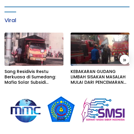
Viral
«
»
Sang Residivis Restu
KEBAKARAN GUDANG
Berkuasa di Sumedang:
LIMBAH SISAKAN MASALAH
Mafia Solar Subsidi
MULAI DARI PENCEMARAN
Beroperasi Terang-
SAMPAI DUGAAN GUDANG
Terangan, Seolah Hukum
TERSEBUT TAK KANTONGI
Bungkam
IZIN LINGKUNGAN