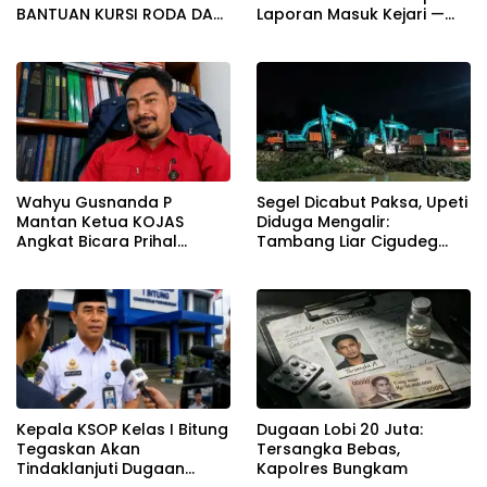
BANTUAN KURSI RODA DAN
Laporan Masuk Kejari —
BANTUAN PERLENGKAPAN
Karisma Harianja: Ini Baru
SEKOLAH
Awal Gempuran
Wahyu Gusnanda P
Segel Dicabut Paksa, Upeti
Mantan Ketua KOJAS
Diduga Mengalir:
Angkat Bicara Prihal
Tambang Liar Cigudeg
Reshuffle Kepengurusan
Menantang Negara
Kepala KSOP Kelas I Bitung
Dugaan Lobi 20 Juta:
Tegaskan Akan
Tersangka Bebas,
Tindaklanjuti Dugaan
Kapolres Bungkam