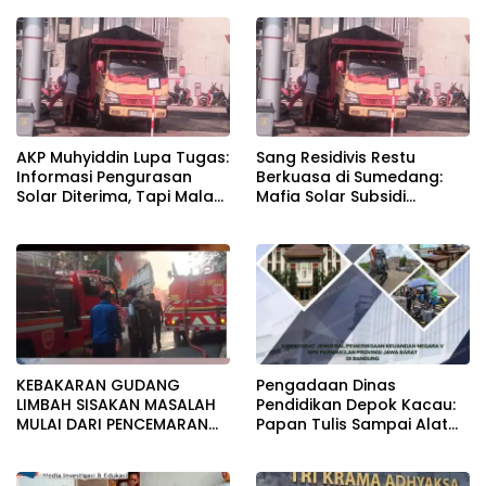
Desa tidak boleh terjebak
Standar
pada pemerataan yang
seragam
AKP Muhyiddin Lupa Tugas:
Sang Residivis Restu
Informasi Pengurasan
Berkuasa di Sumedang:
Solar Diterima, Tapi Malah
Mafia Solar Subsidi
Menunggu Orang Lain
Beroperasi Terang-
Carikan Bukti!
Terangan, Seolah Hukum
Bungkam
KEBAKARAN GUDANG
Pengadaan Dinas
LIMBAH SISAKAN MASALAH
Pendidikan Depok Kacau:
MULAI DARI PENCEMARAN
Papan Tulis Sampai Alat
SAMPAI DUGAAN GUDANG
Tulis Sekolah Melanggar
TERSEBUT TAK KANTONGI
Aturan, Harga
IZIN LINGKUNGAN
Disembunyikan!