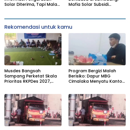
seragam
Solar Diterima, Tapi Malah
Mafia Solar Subsidi
Menunggu Orang Lain
Beroperasi Terang-
Carikan Bukti!
Terangan, Seolah Hukum
Bungkam
Rekomendasi untuk kamu
Musdes Bangsah
Program Bergizi Malah
Sampang Perketat Skala
Berisiko: Dapur MBG
Prioritas RKPDes 2027,
Cimalaka Menyatu Kantor
Sekcam Mengingatkan
Desa, Fasilitas Jauh dari
Desa tidak boleh terjebak
Standar
pada pemerataan yang
seragam