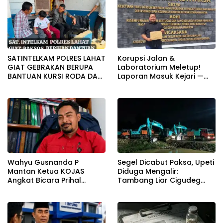
SATINTELKAM POLRES LAHAT
Korupsi Jalan &
GIAT GEBRAKAN BERUPA
Laboratorium Meletup!
BANTUAN KURSI RODA DAN
Laporan Masuk Kejari —
BANTUAN PERLENGKAPAN
Karisma Harianja: Ini Baru
SEKOLAH
Awal Gempuran
Wahyu Gusnanda P
Segel Dicabut Paksa, Upeti
Mantan Ketua KOJAS
Diduga Mengalir:
Angkat Bicara Prihal
Tambang Liar Cigudeg
Reshuffle Kepengurusan
Menantang Negara