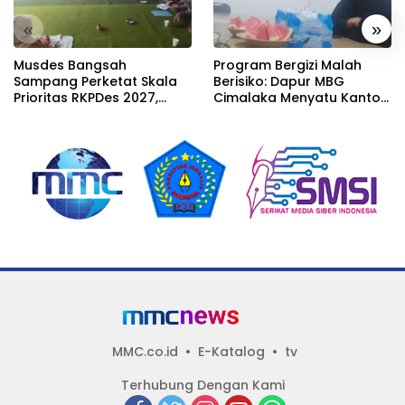
«
»
Musdes Bangsah
Program Bergizi Malah
Sampang Perketat Skala
Berisiko: Dapur MBG
Prioritas RKPDes 2027,
Cimalaka Menyatu Kantor
Sekcam Mengingatkan
Desa, Fasilitas Jauh dari
Desa tidak boleh terjebak
Standar
pada pemerataan yang
seragam
MMC.co.id
E-Katalog
tv
Terhubung Dengan Kami