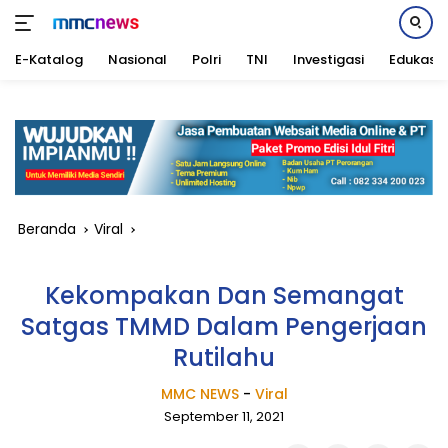
E-Katalog
Nasional
Polri
TNI
Investigasi
Edukasi
Langsung
ke
konten
Beranda
Viral
Kekompakan Dan Semangat
Satgas TMMD Dalam Pengerjaan
Rutilahu
MMC NEWS
-
Viral
September 11, 2021