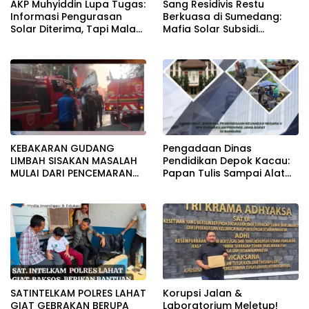
AKP Muhyiddin Lupa Tugas:
Sang Residivis Restu
Informasi Pengurasan
Berkuasa di Sumedang:
Solar Diterima, Tapi Malah
Mafia Solar Subsidi
Menunggu Orang Lain
Beroperasi Terang-
Carikan Bukti!
Terangan, Seolah Hukum
Bungkam
KEBAKARAN GUDANG
Pengadaan Dinas
LIMBAH SISAKAN MASALAH
Pendidikan Depok Kacau:
MULAI DARI PENCEMARAN
Papan Tulis Sampai Alat
SAMPAI DUGAAN GUDANG
Tulis Sekolah Melanggar
TERSEBUT TAK KANTONGI
Aturan, Harga
IZIN LINGKUNGAN
Disembunyikan!
SATINTELKAM POLRES LAHAT
Korupsi Jalan &
GIAT GEBRAKAN BERUPA
Laboratorium Meletup!