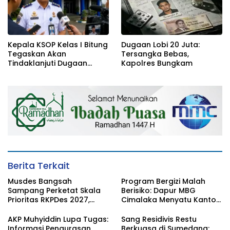
Kepala KSOP Kelas I Bitung
Dugaan Lobi 20 Juta:
Tegaskan Akan
Tersangka Bebas,
Tindaklanjuti Dugaan
Kapolres Bungkam
Pemerasan dan Buka
Kanal Pengaduan
Masyarakat
Berita Terkait
Musdes Bangsah
Program Bergizi Malah
Sampang Perketat Skala
Berisiko: Dapur MBG
Prioritas RKPDes 2027,
Cimalaka Menyatu Kantor
Sekcam Mengingatkan
Desa, Fasilitas Jauh dari
Desa tidak boleh terjebak
Standar
AKP Muhyiddin Lupa Tugas:
Sang Residivis Restu
pada pemerataan yang
Informasi Pengurasan
Berkuasa di Sumedang: