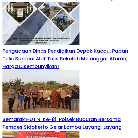
Pengadaan Dinas Pendidikan Depok Kacau: Papan
Tulis Sampai Alat Tulis Sekolah Melanggar Aturan,
Harga Disembunyikan!
Semarak HUT RI Ke-81, Polsek Buduran Bersama
Pemdes Sidokerto Gelar Lomba Layang-Layang