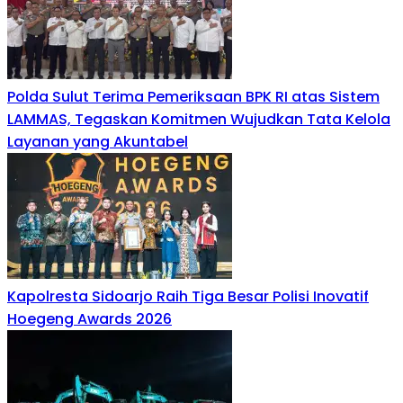
Polda Sulut Terima Pemeriksaan BPK RI atas Sistem
LAMMAS, Tegaskan Komitmen Wujudkan Tata Kelola
Layanan yang Akuntabel
Kapolresta Sidoarjo Raih Tiga Besar Polisi Inovatif
Hoegeng Awards 2026