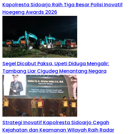
Kapolresta Sidoarjo Raih Tiga Besar Polisi Inovatif
Hoegeng Awards 2026
Segel Dicabut Paksa, Upeti Diduga Mengalir:
Tambang Liar Cigudeg Menantang Negara
Strategi Inovatif Kapolresta Sidoarjo Cegah
Kejahatan dan Keamanan Wilayah Raih Radar