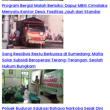
Program Bergizi Malah Berisiko: Dapur MBG Cimalaka
Menyatu Kantor Desa, Fasilitas Jauh dari Standar
Sang Residivis Restu Berkuasa di Sumedang: Mafia
Solar Subsidi Beroperasi Terang-Terangan, Seolah
Hukum Bungkam
Polsek Buduran Edukasi Bahaya Narkoba Sejak Dini