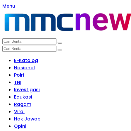
Langsung
Menu
ke
konten
E-Katalog
Nasional
Polri
TNI
Investigasi
Edukasi
Ragam
Viral
Hak Jawab
Opini