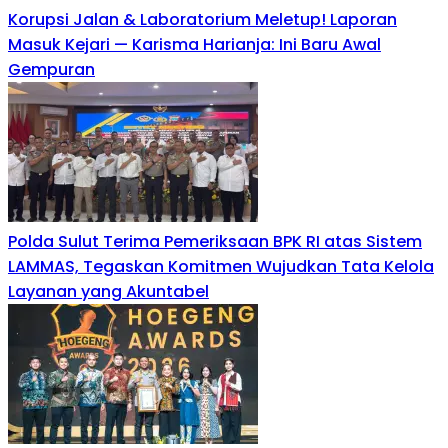
Korupsi Jalan & Laboratorium Meletup! Laporan
Masuk Kejari — Karisma Harianja: Ini Baru Awal
Gempuran
Polda Sulut Terima Pemeriksaan BPK RI atas Sistem
LAMMAS, Tegaskan Komitmen Wujudkan Tata Kelola
Layanan yang Akuntabel