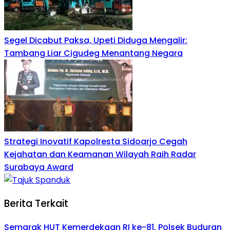
Segel Dicabut Paksa, Upeti Diduga Mengalir:
Tambang Liar Cigudeg Menantang Negara
Strategi Inovatif Kapolresta Sidoarjo Cegah
Kejahatan dan Keamanan Wilayah Raih Radar
Surabaya Award
Berita Terkait
Semarak HUT Kemerdekaan RI ke-81, Polsek Buduran