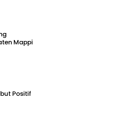
ng
aten Mappi
t Positif