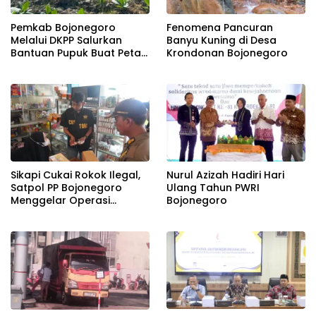
Pemkab Bojonegoro
Fenomena Pancuran
Melalui DKPP Salurkan
Banyu Kuning di Desa
Bantuan Pupuk Buat Petani
Krondonan Bojonegoro
Tembakau
Sikapi Cukai Rokok Ilegal,
Nurul Azizah Hadiri Hari
Satpol PP Bojonegoro
Ulang Tahun PWRI
Menggelar Operasi
Bojonegoro
Gabungan