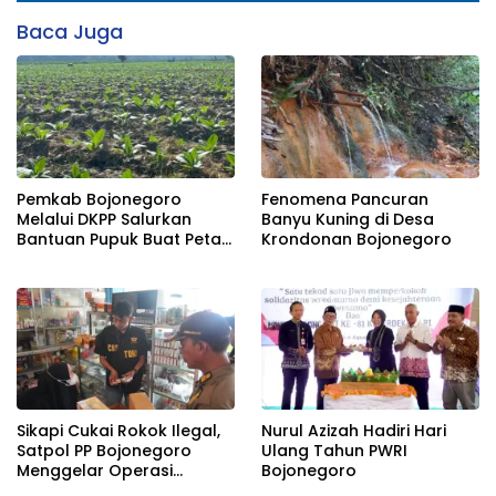
Baca Juga
Pemkab Bojonegoro
Fenomena Pancuran
Melalui DKPP Salurkan
Banyu Kuning di Desa
Bantuan Pupuk Buat Petani
Krondonan Bojonegoro
Tembakau
Sikapi Cukai Rokok Ilegal,
Nurul Azizah Hadiri Hari
Satpol PP Bojonegoro
Ulang Tahun PWRI
Menggelar Operasi
Bojonegoro
Gabungan