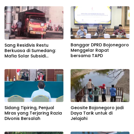
Banggar DPRD Bojonegoro
Sang Residivis Restu
Menggelar Rapat
Berkuasa di Sumedang:
bersama TAPD
Mafia Solar Subsidi
Beroperasi Terang-
Terangan, Seolah Hukum
Bungkam
Sidang Tipiring, Penjual
Geosite Bojonegoro jadi
Miras yang Terjaring Razia
Daya Tarik untuk di
Divonis Bersalah
Jelajahi