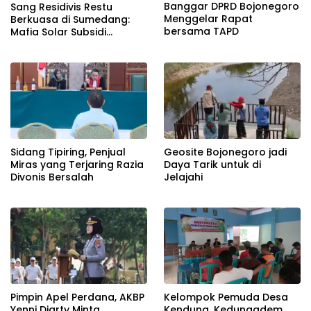
Banggar DPRD Bojonegoro
Sang Residivis Restu
Menggelar Rapat
Berkuasa di Sumedang:
bersama TAPD
Mafia Solar Subsidi
Beroperasi Terang-
Terangan, Seolah Hukum
Bungkam
Sidang Tipiring, Penjual
Geosite Bojonegoro jadi
Miras yang Terjaring Razia
Daya Tarik untuk di
Divonis Bersalah
Jelajahi
Pimpin Apel Perdana, AKBP
Kelompok Pemuda Desa
Yenni Diarty Minta
Kendung, Kedungadem