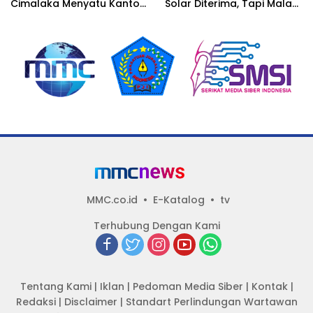
Cimalaka Menyatu Kantor
Solar Diterima, Tapi Malah
Desa, Fasilitas Jauh dari
Menunggu Orang Lain
Standar
Carikan Bukti!
MMC.co.id
E-Katalog
tv
Terhubung Dengan Kami
Tentang Kami
|
Iklan
|
Pedoman Media Siber
|
Kontak
|
Redaksi
|
Disclaimer
|
Standart Perlindungan Wartawan