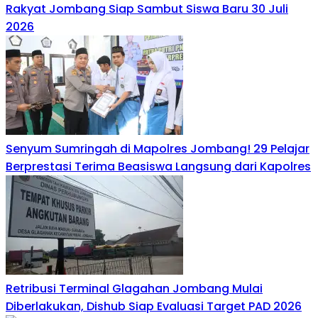
Rakyat Jombang Siap Sambut Siswa Baru 30 Juli
2026
Senyum Sumringah di Mapolres Jombang! 29 Pelajar
Berprestasi Terima Beasiswa Langsung dari Kapolres
Retribusi Terminal Glagahan Jombang Mulai
Diberlakukan, Dishub Siap Evaluasi Target PAD 2026