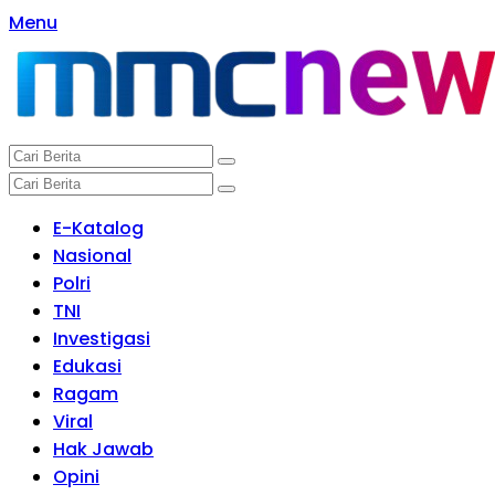
Langsung
Menu
ke
konten
E-Katalog
Nasional
Polri
TNI
Investigasi
Edukasi
Ragam
Viral
Hak Jawab
Opini