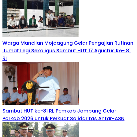
Warga Mancilan Mojoagung Gelar Pengajian Rutinan
Jumat Legi Sekaligus Sambut HUT 17 Agustus Ke- 81
RI
Sambut HUT ke-81 RI, Pemkab Jombang Gelar
Porkab 2026 untuk Perkuat Solidaritas Antar-ASN