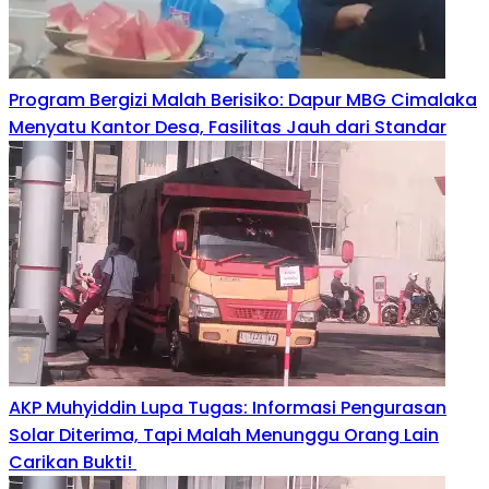
Program Bergizi Malah Berisiko: Dapur MBG Cimalaka
Menyatu Kantor Desa, Fasilitas Jauh dari Standar
AKP Muhyiddin Lupa Tugas: Informasi Pengurasan
Solar Diterima, Tapi Malah Menunggu Orang Lain
Carikan Bukti!