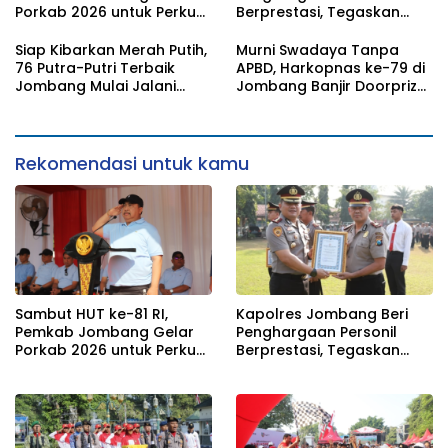
Porkab 2026 untuk Perkuat
Berprestasi, Tegaskan
Solidaritas Antar-ASN
Komitmen Zero Miras
Jelang Muktamar NU ke-
Siap Kibarkan Merah Putih,
Murni Swadaya Tanpa
35
76 Putra-Putri Terbaik
APBD, Harkopnas ke-79 di
Jombang Mulai Jalani
Jombang Banjir Doorprize
Pemusatan Latihan di
Umroh dan Dimeriahkan
Pendopo Kabupaten
Ribuan Warga
Rekomendasi untuk kamu
Sambut HUT ke-81 RI,
Kapolres Jombang Beri
Pemkab Jombang Gelar
Penghargaan Personil
Porkab 2026 untuk Perkuat
Berprestasi, Tegaskan
Solidaritas Antar-ASN
Komitmen Zero Miras
Jelang Muktamar NU ke-
35