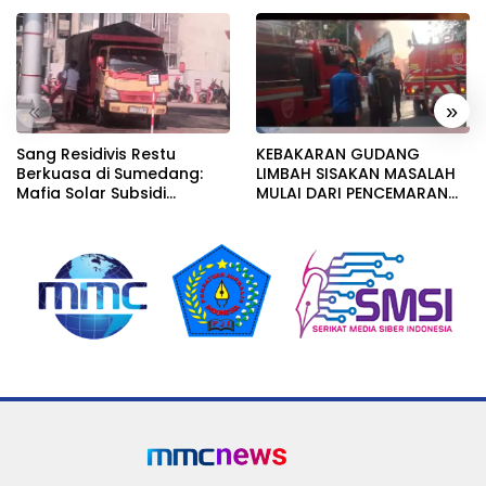
«
»
Sang Residivis Restu
KEBAKARAN GUDANG
Berkuasa di Sumedang:
LIMBAH SISAKAN MASALAH
Mafia Solar Subsidi
MULAI DARI PENCEMARAN
Beroperasi Terang-
SAMPAI DUGAAN GUDANG
Terangan, Seolah Hukum
TERSEBUT TAK KANTONGI
Bungkam
IZIN LINGKUNGAN