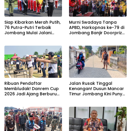
Siap Kibarkan Merah Putih,
Murni Swadaya Tanpa
76 Putra-Putri Terbaik
APBD, Harkopnas ke-79 di
Jombang Mulai Jalani
Jombang Banjir Doorprize
Pemusatan Latihan di
Umroh dan Dimeriahkan
Pendopo Kabupaten
Ribuan Warga
Ribuan Pendaftar
Jalan Rusak Tinggal
Membludak! Danrem Cup
Kenangan! Dusun Mancar
2026 Jadi Ajang Berburu
Timur Jombang Kini Punya
Bibit Baru Penembak
Akses Paving Mulus Berkat
Berbakat di Jombang
Program Mantra 2026