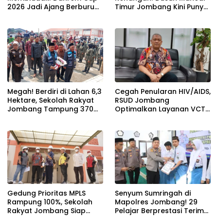
2026 Jadi Ajang Berburu
Timur Jombang Kini Punya
Bibit Baru Penembak
Akses Paving Mulus Berkat
Berbakat di Jombang
Program Mantra 2026
Megah! Berdiri di Lahan 6,3
Cegah Penularan HIV/AIDS,
Hektare, Sekolah Rakyat
RSUD Jombang
Jombang Tampung 370
Optimalkan Layanan VCT
Siswa dari Keluarga
dan Edukasi Kesehatan
Prasejahtera
Remaja
Gedung Prioritas MPLS
Senyum Sumringah di
Rampung 100%, Sekolah
Mapolres Jombang! 29
Rakyat Jombang Siap
Pelajar Berprestasi Terima