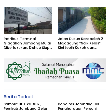
Sambut Siswa Baru 30 Juli
Beasiswa Langsung dari
2026
Kapolres
Retribusi Terminal
Jalan Dusun Karobelah 2
Glagahan Jombang Mulai
Mojoagung “Naik Kelas”,
Diberlakukan, Dishub Siap
Kini Lebih Kokoh dan
Evaluasi Target PAD 2026
Tahan Lama!
Berita Terkait
Sambut HUT ke-81 RI,
Kapolres Jombang Beri
Pemkab Jombang Gelar
Penghargaan Personil