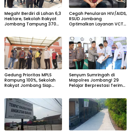
Megah! Berdiri di Lahan 6,3
Cegah Penularan HIV/AIDS,
Hektare, Sekolah Rakyat
RSUD Jombang
Jombang Tampung 370
Optimalkan Layanan VCT
Siswa dari Keluarga
dan Edukasi Kesehatan
Prasejahtera
Remaja
Gedung Prioritas MPLS
Senyum Sumringah di
Rampung 100%, Sekolah
Mapolres Jombang! 29
Rakyat Jombang Siap
Pelajar Berprestasi Terima
Sambut Siswa Baru 30 Juli
Beasiswa Langsung dari
2026
Kapolres