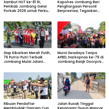
Sambut HUT ke-81 RI,
Kapolres Jombang Beri
Pemkab Jombang Gelar
Penghargaan Personil
Porkab 2026 untuk Perkuat
Berprestasi, Tegaskan
Solidaritas Antar-ASN
Komitmen Zero Miras
Jelang Muktamar NU ke-
35
Siap Kibarkan Merah Putih,
Murni Swadaya Tanpa
76 Putra-Putri Terbaik
APBD, Harkopnas ke-79 di
Jombang Mulai Jalani
Jombang Banjir Doorprize
Pemusatan Latihan di
Umroh dan Dimeriahkan
Pendopo Kabupaten
Ribuan Warga
Ribuan Pendaftar
Jalan Rusak Tinggal
Membludak! Danrem Cup
Kenangan! Dusun Mancar