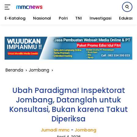
E-Katalog
Nasional
Polri
TNI
Investigasi
Edukasi
Langsung
ke
konten
Beranda
Jombang
Ubah Paradigma! Inspektorat
Jombang, Datanglah untuk
Konsultasi, Bukan karena Takut
Diperiksa
Jumadi mmc
-
Jombang
April 4, 2026