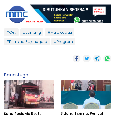
#Cek
#Jantung
#Malowopati
#Pemkab Bojonegoro
#Program
Baca Juga
Sidang Tipiring, Penjual
Sang Residivis Restu