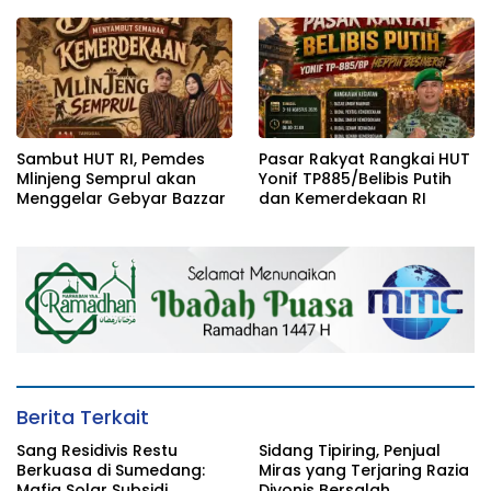
Sambut HUT RI, Pemdes
Pasar Rakyat Rangkai HUT
Mlinjeng Semprul akan
Yonif TP885/Belibis Putih
Menggelar Gebyar Bazzar
dan Kemerdekaan RI
Berita Terkait
Sang Residivis Restu
Sidang Tipiring, Penjual
Berkuasa di Sumedang:
Miras yang Terjaring Razia
Mafia Solar Subsidi
Divonis Bersalah