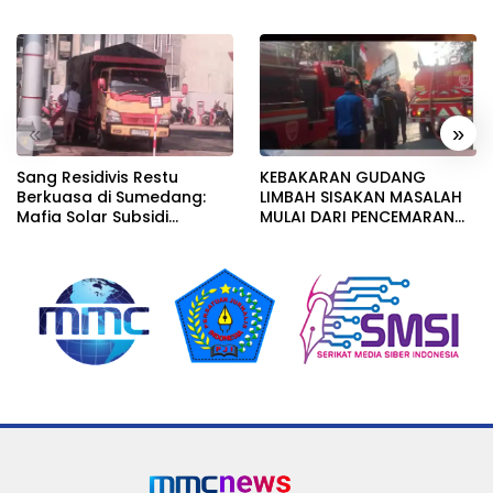
«
»
Sang Residivis Restu
KEBAKARAN GUDANG
Berkuasa di Sumedang:
LIMBAH SISAKAN MASALAH
Mafia Solar Subsidi
MULAI DARI PENCEMARAN
Beroperasi Terang-
SAMPAI DUGAAN GUDANG
Terangan, Seolah Hukum
TERSEBUT TAK KANTONGI
Bungkam
IZIN LINGKUNGAN