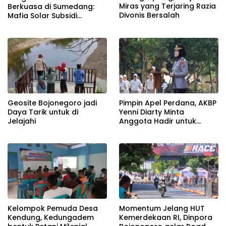
Miras yang Terjaring Razia
Berkuasa di Sumedang:
Divonis Bersalah
Mafia Solar Subsidi
Beroperasi Terang-
Terangan, Seolah Hukum
Bungkam
Geosite Bojonegoro jadi
Pimpin Apel Perdana, AKBP
Daya Tarik untuk di
Yenni Diarty Minta
Jelajahi
Anggota Hadir untuk
Masyarakat
Kelompok Pemuda Desa
Momentum Jelang HUT
Kendung, Kedungadem
Kemerdekaan RI, Dinpora