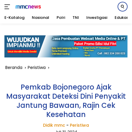
E-Katalog
Nasional
Polri
TNI
Investigasi
Edukasi
Langsung
ke
konten
Beranda
Peristiwa
Pemkab Bojonegoro Ajak
Masyarakat Deteksi Dini Penyakit
Jantung Bawaan, Rajin Cek
Kesehatan
Didik mmc
-
Peristiwa
Juli 31, 2024