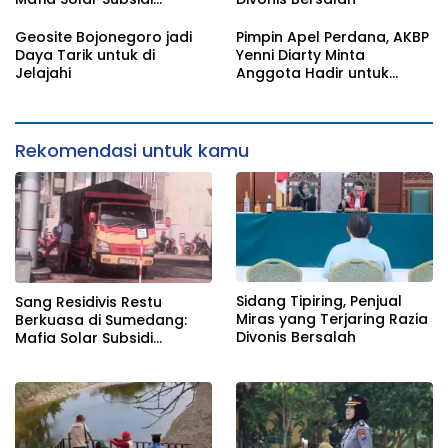
Beroperasi Terang-
Terangan, Seolah Hukum
Geosite Bojonegoro jadi
Pimpin Apel Perdana, AKBP
Bungkam
Daya Tarik untuk di
Yenni Diarty Minta
Jelajahi
Anggota Hadir untuk
Masyarakat
Rekomendasi untuk kamu
Sidang Tipiring, Penjual
Sang Residivis Restu
Miras yang Terjaring Razia
Berkuasa di Sumedang:
Divonis Bersalah
Mafia Solar Subsidi
Beroperasi Terang-
Terangan, Seolah Hukum
Bungkam