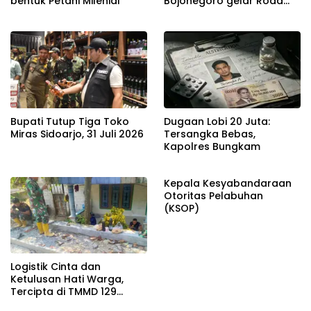
bentuk Petani Milenial
Bojonegoro gelar Road
Race
Bupati Tutup Tiga Toko
Dugaan Lobi 20 Juta:
Miras Sidoarjo, 31 Juli 2026
Tersangka Bebas,
Kapolres Bungkam
Kepala Kesyabandaraan
Otoritas Pelabuhan
(KSOP)
Logistik Cinta dan
Ketulusan Hati Warga,
Tercipta di TMMD 129
Bojonegoro