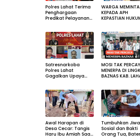
Polres Lahat Terima
WARGA MEMINTA
Penghargaan
KEPADA APH
Predikat Pelayanan
KEPASTIAN HUKU
Prima Tahun 2026
PERKARA PERUSA
BANGUNAN RUM
Satresnarkoba
MOSI TAK PERCA
Polres Lahat
MENERPA DI LING
Gagalkan Upaya
BAZNAS KAB. LAH
Penyelundupan Sabu
KeTahanan,Dua
Pelaku Diamankan
Awal Harapan di
Tumbuhkan Jiw
Desa Cecar: Tangis
Sosial dan Bakti
Haru Ibu Amiah Saat
Orang Tua, Bate
Peletakan Batu
Guru SDN 29 Lah