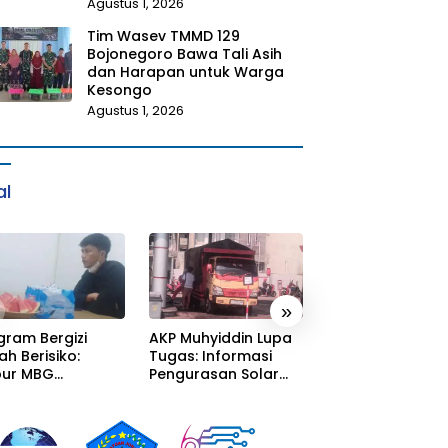
Agustus 1, 2026
Tim Wasev TMMD 129
Bojonegoro Bawa Tali Asih
dan Harapan untuk Warga
Kesongo
Agustus 1, 2026
al
»
gram Bergizi
AKP Muhyiddin Lupa
Sang Residivis R
ah Berisiko:
Tugas: Informasi
Berkuasa di
ur MBG
Pengurasan Solar
Sumedang: Mafi
alaka Menyatu
Diterima, Tapi Malah
Solar Subsidi
tor Desa,
Menunggu Orang
Beroperasi Tera
litas Jauh dari
Lain Carikan Bukti!
Terangan, Seola
ndar
Hukum Bungka