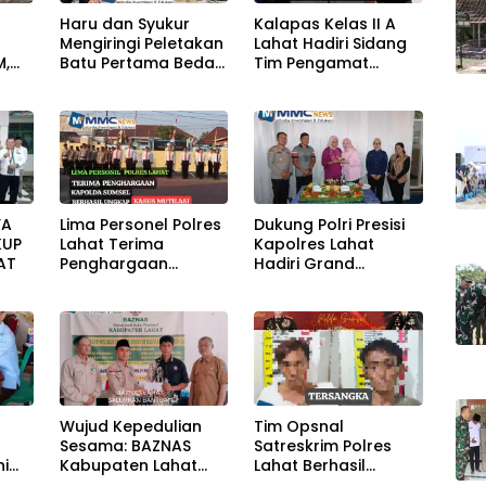
Haru dan Syukur
Kalapas Kelas II A
Mengiringi Peletakan
Lahat Hadiri Sidang
M,
Batu Pertama Bedah
Tim Pengamat
KAN
Rumah Ibu Jamilah
Pemasyarakatan
AH
(TPP) Bersama Tim
TPP KanWil DirJenPas
Sumsel Dan Bapas
Kelas II Lahat
YA
Lima Personel Polres
Dukung Polri Presisi
KUP
Lahat Terima
Kapolres Lahat
AT
Penghargaan
Hadiri Grand
Kapolda Sumsel
Opening Nutrition
Center PowerFit
a
Wujud Kepedulian
Tim Opsnal
Sesama: BAZNAS
Satreskrim Polres
ni
Kabupaten Lahat
Lahat Berhasil
at
Salurkan Bantuan
Ungkap Kasus