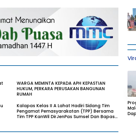
e
Transportasi
CURAT, Dua Orang
Berobat
TSK Diamankan
Vir
at
WARGA MEMINTA KEPADA APH KEPASTIAN
HUKUM, PERKARA PERUSAKAN BANGUNAN
«
RUMAH
Pro
tu
Kalapas Kelas II A Lahat Hadiri Sidang Tim
Mal
Pengamat Pemasyarakatan (TPP) Bersama
Dap
Tim TPP KanWil DirJenPas Sumsel Dan Bapas
Cim
Kelas II Lahat
Kan
Fasi
Sta