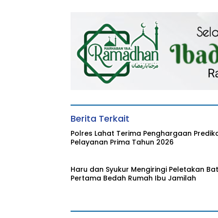
Pertama Bedah
Salurkan Infaq k
Rumah BAZNAS Lahat
Baznas
Berita Terkait
Polres Lahat Terima Penghargaan Predik
Pelayanan Prima Tahun 2026
Haru dan Syukur Mengiringi Peletakan Ba
Pertama Bedah Rumah Ibu Jamilah