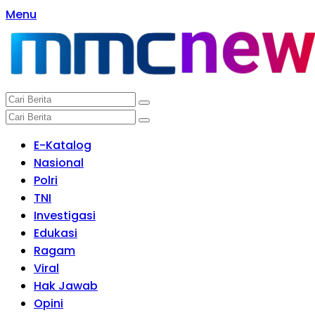
Langsung
Menu
ke
konten
E-Katalog
Nasional
Polri
TNI
Investigasi
Edukasi
Ragam
Viral
Hak Jawab
Opini