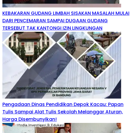
KEBAKARAN GUDANG LIMBAH SISAKAN MASALAH MULAI
DARI PENCEMARAN SAMPAI DUGAAN GUDANG
TERSEBUT TAK KANTONGI IZIN LINGKUNGAN
Pengadaan Dinas Pendidikan Depok Kacau: Papan
Tulis Sampai Alat Tulis Sekolah Melanggar Aturan,
Harga Disembunyikan!