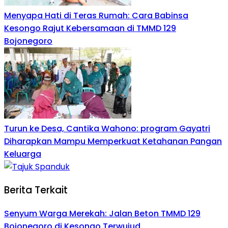
Menyapa Hati di Teras Rumah: Cara Babinsa
Kesongo Rajut Kebersamaan di TMMD 129
Bojonegoro
Turun ke Desa, Cantika Wahono: program Gayatri
Diharapkan Mampu Memperkuat Ketahanan Pangan
Keluarga
Berita Terkait
Senyum Warga Merekah: Jalan Beton TMMD 129
Bojonegoro di Kesongo Terwujud