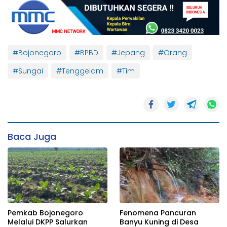
#Bojonegoro
#BPBD
#Jepang
#Orang
#Sungai
#Tenggelam
#Tim
Baca Juga
Pemkab Bojonegoro
Fenomena Pancuran
Melalui DKPP Salurkan
Banyu Kuning di Desa