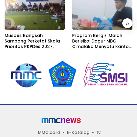
«
»
Musdes Bangsah
Program Bergizi Malah
Sampang Perketat Skala
Berisiko: Dapur MBG
Prioritas RKPDes 2027,
Cimalaka Menyatu Kantor
Sekcam Mengingatkan
Desa, Fasilitas Jauh dari
Desa tidak boleh terjebak
Standar
pada pemerataan yang
seragam
MMC.co.id
E-Katalog
tv