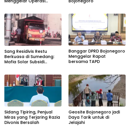
Menggelar Operasi
Bojonegoro
Gabungan
Banggar DPRD Bojonegoro
Sang Residivis Restu
Menggelar Rapat
Berkuasa di Sumedang:
bersama TAPD
Mafia Solar Subsidi
Beroperasi Terang-
Terangan, Seolah Hukum
Bungkam
Sidang Tipiring, Penjual
Geosite Bojonegoro jadi
Miras yang Terjaring Razia
Daya Tarik untuk di
Divonis Bersalah
Jelajahi