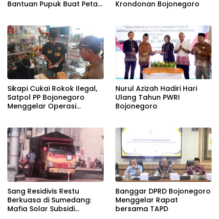
Bantuan Pupuk Buat Petani
Krondonan Bojonegoro
Tembakau
Sikapi Cukai Rokok Ilegal,
Nurul Azizah Hadiri Hari
Satpol PP Bojonegoro
Ulang Tahun PWRI
Menggelar Operasi
Bojonegoro
Gabungan
Banggar DPRD Bojonegoro
Sang Residivis Restu
Menggelar Rapat
Berkuasa di Sumedang:
bersama TAPD
Mafia Solar Subsidi
Beroperasi Terang-