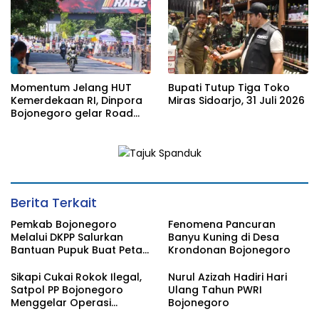
Momentum Jelang HUT
Bupati Tutup Tiga Toko
Kemerdekaan RI, Dinpora
Miras Sidoarjo, 31 Juli 2026
Bojonegoro gelar Road
Race
Berita Terkait
Pemkab Bojonegoro
Fenomena Pancuran
Melalui DKPP Salurkan
Banyu Kuning di Desa
Bantuan Pupuk Buat Petani
Krondonan Bojonegoro
Tembakau
Sikapi Cukai Rokok Ilegal,
Nurul Azizah Hadiri Hari
Satpol PP Bojonegoro
Ulang Tahun PWRI
Menggelar Operasi
Bojonegoro
Gabungan