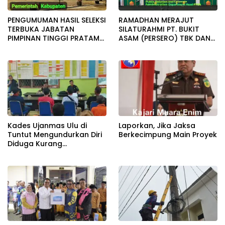
PENGUMUMAN HASIL SELEKSI
RAMADHAN MERAJUT
TERBUKA JABATAN
SILATURAHMI PT. BUKIT
PIMPINAN TINGGI PRATAMA
ASAM (PERSERO) TBK DAN
KAB. MUARA ENIM
SAHABAT MEDIA SERTA
FORUM GELAR BUKA
BERSAMA
Kades Ujanmas Ulu di
Laporkan, Jika Jaksa
Tuntut Mengundurkan Diri
Berkecimpung Main Proyek
Diduga Kurang
Tranparansi Dengan
Masyarakat.