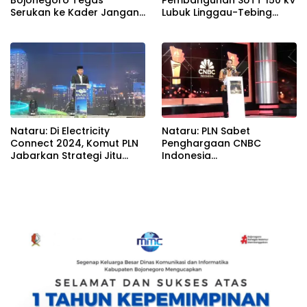
Serukan ke Kader Jangan
Lubuk Linggau-Tebing
Golput
Tinggi, PLN Perkuat Sistem
Kelistrikan Sumsel
Nataru: Di Electricity
Nataru: PLN Sabet
Connect 2024, Komut PLN
Penghargaan CNBC
Jabarkan Strategi Jitu
Indonesia
Tarik Investasi Hijau untuk
Communications
Transisi Energi
Strategist Award 2024