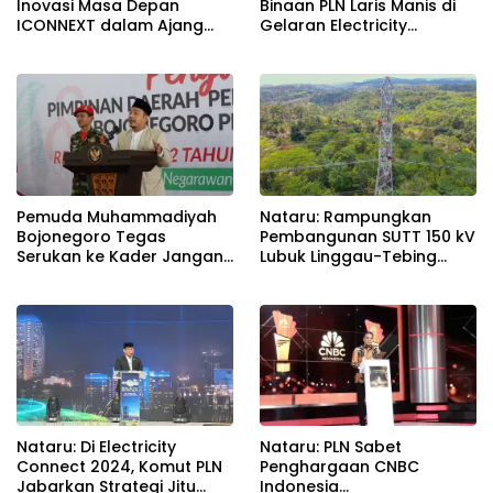
Binaan PLN Laris Manis di
Inovasi Masa Depan
Gelaran Electricity
ICONNEXT dalam Ajang
Connect 2024, Omzet
Electricity Connect 2024
Melonjak Ratusan Persen
Pemuda Muhammadiyah
Nataru: Rampungkan
Bojonegoro Tegas
Pembangunan SUTT 150 kV
Serukan ke Kader Jangan
Lubuk Linggau-Tebing
Golput
Tinggi, PLN Perkuat Sistem
Kelistrikan Sumsel
Nataru: Di Electricity
Nataru: PLN Sabet
Connect 2024, Komut PLN
Penghargaan CNBC
Jabarkan Strategi Jitu
Indonesia