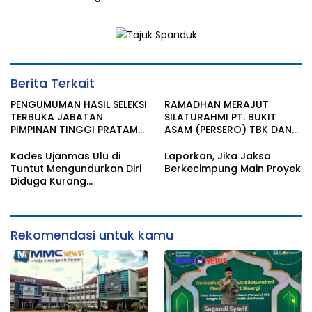
Tarik Investasi Hijau untuk
Communications
Transisi Energi
Strategist Award 2024
Berita Terkait
PENGUMUMAN HASIL SELEKSI
RAMADHAN MERAJUT
TERBUKA JABATAN
SILATURAHMI PT. BUKIT
PIMPINAN TINGGI PRATAMA
ASAM (PERSERO) TBK DAN
KAB. MUARA ENIM
SAHABAT MEDIA SERTA
FORUM GELAR BUKA
Kades Ujanmas Ulu di
Laporkan, Jika Jaksa
BERSAMA
Tuntut Mengundurkan Diri
Berkecimpung Main Proyek
Diduga Kurang
Tranparansi Dengan
Masyarakat.
Rekomendasi untuk kamu