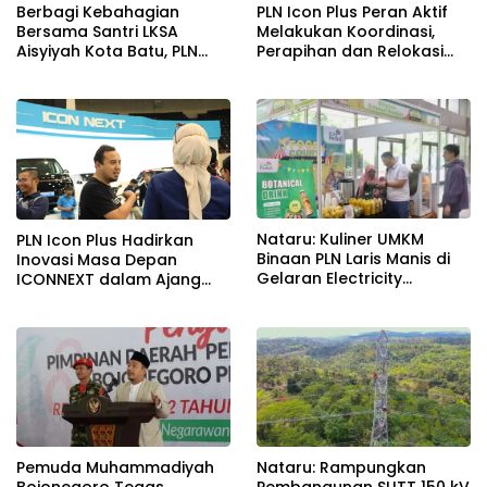
Berbagi Kebahagian
PLN Icon Plus Peran Aktif
Bersama Santri LKSA
Melakukan Koordinasi,
Aisyiyah Kota Batu, PLN
Perapihan dan Relokasi
Icon Plus & PLN UID Jatim
Kabel Di Tiang PLN, Untuk
Gelar Fun Trail dan TJSL
Menjaga Estetika dan
Keandalan Jaringan
Nataru: Kuliner UMKM
PLN Icon Plus Hadirkan
Binaan PLN Laris Manis di
Inovasi Masa Depan
Gelaran Electricity
ICONNEXT dalam Ajang
Connect 2024, Omzet
Electricity Connect 2024
Melonjak Ratusan Persen
Pemuda Muhammadiyah
Nataru: Rampungkan
Bojonegoro Tegas
Pembangunan SUTT 150 kV