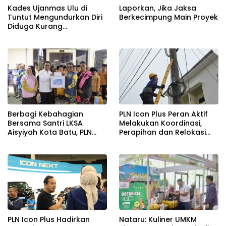
Kades Ujanmas Ulu di
Laporkan, Jika Jaksa
Tuntut Mengundurkan Diri
Berkecimpung Main Proyek
Diduga Kurang
Tranparansi Dengan
Masyarakat.
Berbagi Kebahagian
PLN Icon Plus Peran Aktif
Bersama Santri LKSA
Melakukan Koordinasi,
Aisyiyah Kota Batu, PLN
Perapihan dan Relokasi
Icon Plus & PLN UID Jatim
Kabel Di Tiang PLN, Untuk
Gelar Fun Trail dan TJSL
Menjaga Estetika dan
Keandalan Jaringan
Nataru: Kuliner UMKM
PLN Icon Plus Hadirkan