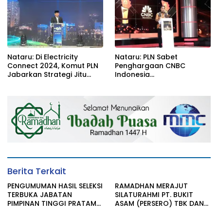
Nataru: Di Electricity
Nataru: PLN Sabet
Connect 2024, Komut PLN
Penghargaan CNBC
Jabarkan Strategi Jitu
Indonesia
Tarik Investasi Hijau untuk
Communications
Transisi Energi
Strategist Award 2024
Berita Terkait
PENGUMUMAN HASIL SELEKSI
RAMADHAN MERAJUT
TERBUKA JABATAN
SILATURAHMI PT. BUKIT
PIMPINAN TINGGI PRATAMA
ASAM (PERSERO) TBK DAN
KAB. MUARA ENIM
SAHABAT MEDIA SERTA