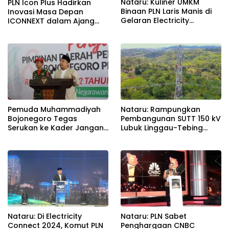
Nataru: Kuliner UMKM
PLN Icon Plus Hadirkan
Binaan PLN Laris Manis di
Inovasi Masa Depan
Gelaran Electricity
ICONNEXT dalam Ajang
Connect 2024, Omzet
Electricity Connect 2024
Melonjak Ratusan Persen
Pemuda Muhammadiyah
Nataru: Rampungkan
Bojonegoro Tegas
Pembangunan SUTT 150 kV
Serukan ke Kader Jangan
Lubuk Linggau-Tebing
Golput
Tinggi, PLN Perkuat Sistem
Kelistrikan Sumsel
Nataru: Di Electricity
Nataru: PLN Sabet
Connect 2024, Komut PLN
Penghargaan CNBC