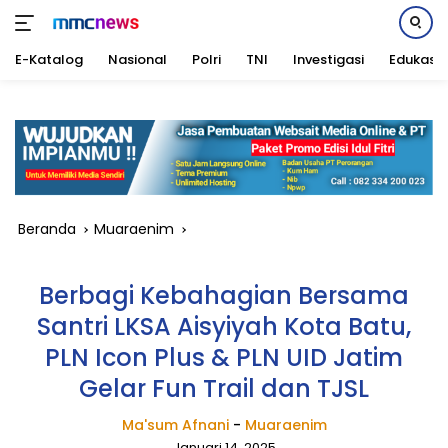
E-Katalog
Nasional
Polri
TNI
Investigasi
Edukasi
Langsung
ke
konten
Beranda
Muaraenim
Berbagi Kebahagian Bersama
Santri LKSA Aisyiyah Kota Batu,
PLN Icon Plus & PLN UID Jatim
Gelar Fun Trail dan TJSL
Ma'sum Afnani
-
Muaraenim
Januari 14, 2025