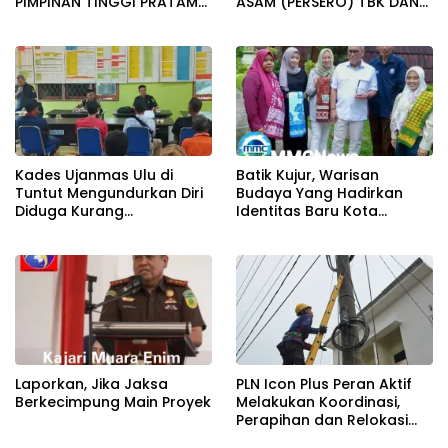
PIMPINAN TINGGI PRATAMA
ASAM (PERSERO) TBK DAN
KAB. MUARA ENIM
SAHABAT MEDIA SERTA
FORUM GELAR BUKA
BERSAMA
Kades Ujanmas Ulu di
Batik Kujur, Warisan
Tuntut Mengundurkan Diri
Budaya Yang Hadirkan
Diduga Kurang
Identitas Baru Kota
Tranparansi Dengan
Tambang Tanjung Enim
Masyarakat.
Laporkan, Jika Jaksa
PLN Icon Plus Peran Aktif
Berkecimpung Main Proyek
Melakukan Koordinasi,
Perapihan dan Relokasi
Kabel Di Tiang PLN, Untuk