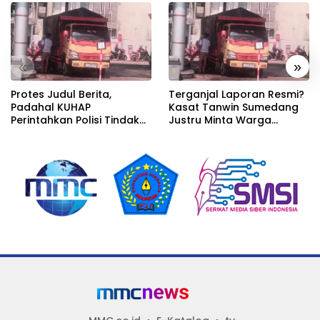
«
»
Protes Judul Berita,
Terganjal Laporan Resmi?
Padahal KUHAP
Kasat Tanwin Sumedang
Perintahkan Polisi Tindak
Justru Minta Warga
Tanpa Harus Ada Laporan
Datang Melapor, Padahal
Bukti Di Depan Mata