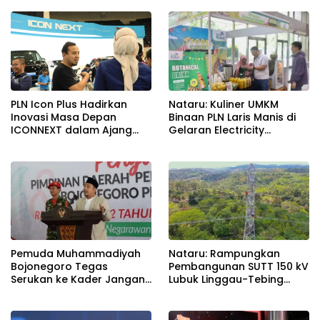
Menjaga Estetika dan
Keandalan Jaringan
Nataru: Kuliner UMKM
PLN Icon Plus Hadirkan
Binaan PLN Laris Manis di
Inovasi Masa Depan
Gelaran Electricity
ICONNEXT dalam Ajang
Connect 2024, Omzet
Electricity Connect 2024
Melonjak Ratusan Persen
Pemuda Muhammadiyah
Nataru: Rampungkan
Bojonegoro Tegas
Pembangunan SUTT 150 kV
Serukan ke Kader Jangan
Lubuk Linggau-Tebing
Golput
Tinggi, PLN Perkuat Sistem
Kelistrikan Sumsel