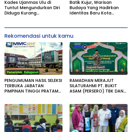
FORUM GELAR BUKA
Kades Ujanmas Ulu di
Batik Kujur, Warisan
BERSAMA
Tuntut Mengundurkan Diri
Budaya Yang Hadirkan
Diduga Kurang
Identitas Baru Kota
Tranparansi Dengan
Tambang Tanjung Enim
Masyarakat.
Rekomendasi untuk kamu
PENGUMUMAN HASIL SELEKSI
RAMADHAN MERAJUT
TERBUKA JABATAN
SILATURAHMI PT. BUKIT
PIMPINAN TINGGI PRATAMA
ASAM (PERSERO) TBK DAN
KAB. MUARA ENIM
SAHABAT MEDIA SERTA
FORUM GELAR BUKA
BERSAMA