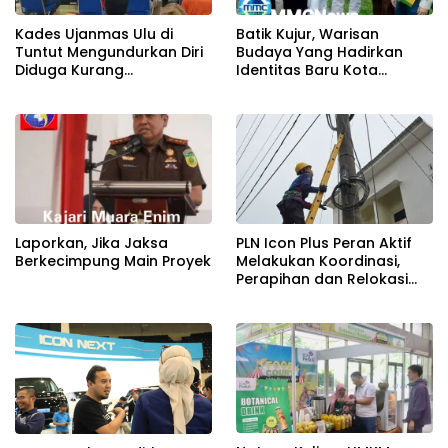
Kades Ujanmas Ulu di
Batik Kujur, Warisan
Tuntut Mengundurkan Diri
Budaya Yang Hadirkan
Diduga Kurang
Identitas Baru Kota
Tranparansi Dengan
Tambang Tanjung Enim
Masyarakat.
Laporkan, Jika Jaksa
PLN Icon Plus Peran Aktif
Berkecimpung Main Proyek
Melakukan Koordinasi,
Perapihan dan Relokasi
Kabel Di Tiang PLN, Untuk
Menjaga Estetika dan
Keandalan Jaringan