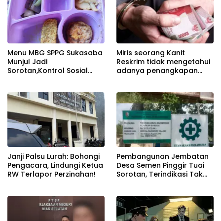
Menu MBG SPPG Sukasaba
Miris seorang Kanit
Munjul Jadi
Reskrim tidak mengetahui
Sorotan,Kontrol Sosial
adanya penangkapan
Minta Evaluasi Standar Gizi
dan pelepasan Tersangka
dan Variasi Sajian
dari bawahan
Janji Palsu Lurah: Bohongi
Pembangunan Jembatan
Pengacara, Lindungi Ketua
Desa Semen Pinggir Tuai
RW Terlapor Perzinahan!
Sorotan, Terindikasi Tak
Sesuai Target