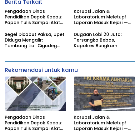
Berita Terkait
Pengadaan Dinas
Korupsi Jalan &
Pendidikan Depok Kacau:
Laboratorium Meletup!
Papan Tulis Sampai Alat
Laporan Masuk Kejari —
Tulis Sekolah Melanggar
Karisma Harianja: Ini Baru
Aturan, Harga
Awal Gempuran
Segel Dicabut Paksa, Upeti
Dugaan Lobi 20 Juta:
Disembunyikan!
Diduga Mengalir:
Tersangka Bebas,
Tambang Liar Cigudeg
Kapolres Bungkam
Menantang Negara
Rekomendasi untuk kamu
Pengadaan Dinas
Korupsi Jalan &
Pendidikan Depok Kacau:
Laboratorium Meletup!
Papan Tulis Sampai Alat
Laporan Masuk Kejari —
Tulis Sekolah Melanggar
Karisma Harianja: Ini Baru
Aturan, Harga
Awal Gempuran