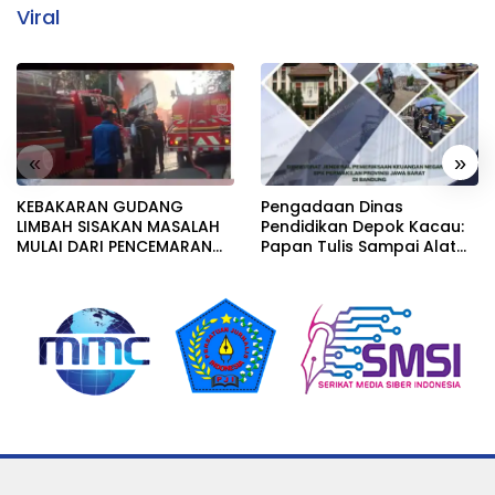
Viral
«
»
KEBAKARAN GUDANG
Pengadaan Dinas
LIMBAH SISAKAN MASALAH
Pendidikan Depok Kacau:
MULAI DARI PENCEMARAN
Papan Tulis Sampai Alat
SAMPAI DUGAAN GUDANG
Tulis Sekolah Melanggar
TERSEBUT TAK KANTONGI
Aturan, Harga
IZIN LINGKUNGAN
Disembunyikan!