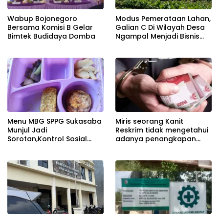
Wabup Bojonegoro
Modus Pemerataan Lahan,
Bersama Komisi B Gelar
Galian C Di Wilayah Desa
Bimtek Budidaya Domba
Ngampal Menjadi Bisnis
Musiman
Menu MBG SPPG Sukasaba
Miris seorang Kanit
Munjul Jadi
Reskrim tidak mengetahui
Sorotan,Kontrol Sosial
adanya penangkapan
Minta Evaluasi Standar Gizi
dan pelepasan Tersangka
dan Variasi Sajian
dari bawahan