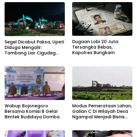
Disembunyikan!
Dugaan Lobi 20 Juta:
Segel Dicabut Paksa, Upeti
Tersangka Bebas,
Diduga Mengalir:
Kapolres Bungkam
Tambang Liar Cigudeg
Menantang Negara
Wabup Bojonegoro
Modus Pemerataan Lahan,
Bersama Komisi B Gelar
Galian C Di Wilayah Desa
Bimtek Budidaya Domba
Ngampal Menjadi Bisnis
Musiman