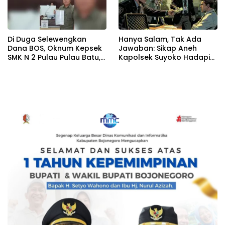
Di Duga Selewengkan
Hanya Salam, Tak Ada
Dana BOS, Oknum Kepsek
Jawaban: Sikap Aneh
SMK N 2 Pulau Pulau Batu,
Kapolsek Suyoko Hadapi
Resmi di Laporkan Ke
Bukti Percakapan!
Kejaksaan Negeri Nias
Selatan