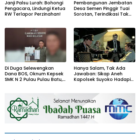
Janji Palsu Lurah: Bohongi
Pembangunan Jembatan
Pengacara, Lindungi Ketua
Desa Semen Pinggir Tuai
RW Terlapor Perzinahan!
Sorotan, Terindikasi Tak
Sesuai Target
Di Duga Selewengkan
Hanya Salam, Tak Ada
Dana BOS, Oknum Kepsek
Jawaban: Sikap Aneh
SMK N 2 Pulau Pulau Batu,
Kapolsek Suyoko Hadapi
Resmi di Laporkan Ke
Bukti Percakapan!
Kejaksaan Negeri Nias
Selatan