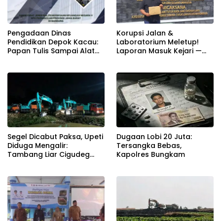
Pengadaan Dinas
Korupsi Jalan &
Pendidikan Depok Kacau:
Laboratorium Meletup!
Papan Tulis Sampai Alat
Laporan Masuk Kejari —
Tulis Sekolah Melanggar
Karisma Harianja: Ini Baru
Aturan, Harga
Awal Gempuran
Disembunyikan!
Dugaan Lobi 20 Juta:
Segel Dicabut Paksa, Upeti
Tersangka Bebas,
Diduga Mengalir:
Kapolres Bungkam
Tambang Liar Cigudeg
Menantang Negara