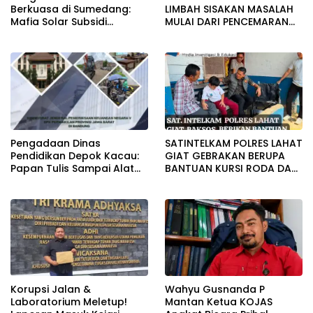
Berkuasa di Sumedang:
LIMBAH SISAKAN MASALAH
Mafia Solar Subsidi
MULAI DARI PENCEMARAN
Beroperasi Terang-
SAMPAI DUGAAN GUDANG
Terangan, Seolah Hukum
TERSEBUT TAK KANTONGI
Bungkam
IZIN LINGKUNGAN
SATINTELKAM POLRES LAHAT
Pengadaan Dinas
GIAT GEBRAKAN BERUPA
Pendidikan Depok Kacau:
BANTUAN KURSI RODA DAN
Papan Tulis Sampai Alat
BANTUAN PERLENGKAPAN
Tulis Sekolah Melanggar
SEKOLAH
Aturan, Harga
Disembunyikan!
Korupsi Jalan &
Wahyu Gusnanda P
Laboratorium Meletup!
Mantan Ketua KOJAS