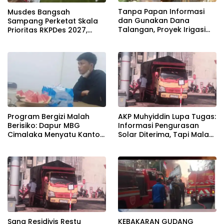
Tanpa Papan Informasi
Musdes Bangsah
dan Gunakan Dana
Sampang Perketat Skala
Talangan, Proyek Irigasi
Prioritas RKPDes 2027,
Perpompaan di Desa
Sekcam Mengingatkan
Panacaran Jadi Sorotan
Desa tidak boleh terjebak
pada pemerataan yang
seragam
Program Bergizi Malah
AKP Muhyiddin Lupa Tugas:
Berisiko: Dapur MBG
Informasi Pengurasan
Cimalaka Menyatu Kantor
Solar Diterima, Tapi Malah
Desa, Fasilitas Jauh dari
Menunggu Orang Lain
Standar
Carikan Bukti!
Sang Residivis Restu
KEBAKARAN GUDANG