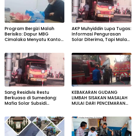
Program Bergizi Malah
AKP Muhyiddin Lupa Tugas:
Berisiko: Dapur MBG
Informasi Pengurasan
Cimalaka Menyatu Kantor
Solar Diterima, Tapi Malah
Desa, Fasilitas Jauh dari
Menunggu Orang Lain
Standar
Carikan Bukti!
Sang Residivis Restu
KEBAKARAN GUDANG
Berkuasa di Sumedang:
LIMBAH SISAKAN MASALAH
Mafia Solar Subsidi
MULAI DARI PENCEMARAN
Beroperasi Terang-
SAMPAI DUGAAN GUDANG
Terangan, Seolah Hukum
TERSEBUT TAK KANTONGI
Bungkam
IZIN LINGKUNGAN