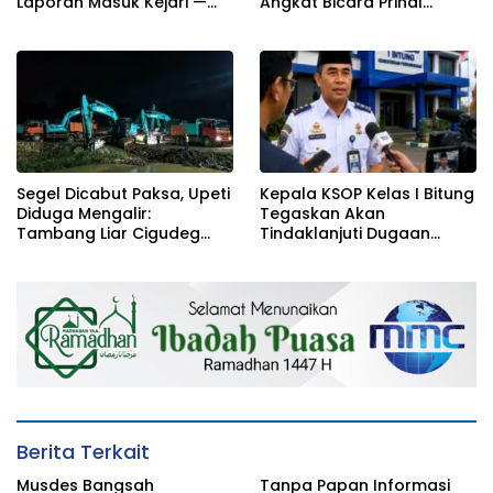
Laporan Masuk Kejari —
Angkat Bicara Prihal
Karisma Harianja: Ini Baru
Reshuffle Kepengurusan
Awal Gempuran
Segel Dicabut Paksa, Upeti
Kepala KSOP Kelas I Bitung
Diduga Mengalir:
Tegaskan Akan
Tambang Liar Cigudeg
Tindaklanjuti Dugaan
Menantang Negara
Pemerasan dan Buka
Kanal Pengaduan
Masyarakat
Berita Terkait
Musdes Bangsah
Tanpa Papan Informasi