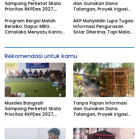
Sampang Perketat Skala
dan Gunakan Dana
Prioritas RKPDes 2027,
Talangan, Proyek Irigasi
Sekcam Mengingatkan
Perpompaan di Desa
Desa tidak boleh terjebak
Panacaran Jadi Sorotan
Program Bergizi Malah
AKP Muhyiddin Lupa Tugas:
pada pemerataan yang
Berisiko: Dapur MBG
Informasi Pengurasan
seragam
Cimalaka Menyatu Kantor
Solar Diterima, Tapi Malah
Desa, Fasilitas Jauh dari
Menunggu Orang Lain
Standar
Carikan Bukti!
Rekomendasi untuk kamu
Tanpa Papan Informasi
Musdes Bangsah
dan Gunakan Dana
Sampang Perketat Skala
Talangan, Proyek Irigasi
Prioritas RKPDes 2027,
Perpompaan di Desa
Sekcam Mengingatkan
Panacaran Jadi Sorotan
Desa tidak boleh terjebak
pada pemerataan yang
seragam