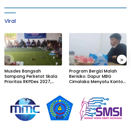
Viral
«
»
Musdes Bangsah
Program Bergizi Malah
Sampang Perketat Skala
Berisiko: Dapur MBG
Prioritas RKPDes 2027,
Cimalaka Menyatu Kantor
Sekcam Mengingatkan
Desa, Fasilitas Jauh dari
Desa tidak boleh terjebak
Standar
pada pemerataan yang
seragam