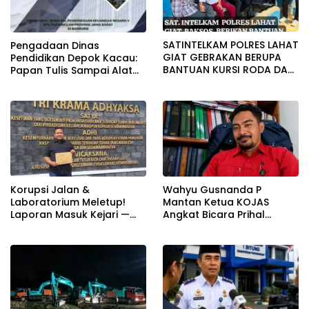
SATINTELKAM POLRES LAHAT
Pengadaan Dinas
GIAT GEBRAKAN BERUPA
Pendidikan Depok Kacau:
BANTUAN KURSI RODA DAN
Papan Tulis Sampai Alat
BANTUAN PERLENGKAPAN
Tulis Sekolah Melanggar
SEKOLAH
Aturan, Harga
Disembunyikan!
Korupsi Jalan &
Wahyu Gusnanda P
Laboratorium Meletup!
Mantan Ketua KOJAS
Laporan Masuk Kejari —
Angkat Bicara Prihal
Karisma Harianja: Ini Baru
Reshuffle Kepengurusan
Awal Gempuran