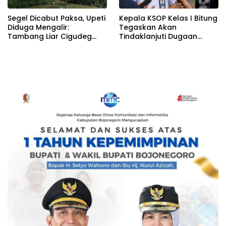
Segel Dicabut Paksa, Upeti
Kepala KSOP Kelas I Bitung
Diduga Mengalir:
Tegaskan Akan
Tambang Liar Cigudeg
Tindaklanjuti Dugaan
Menantang Negara
Pemerasan dan Buka
Kanal Pengaduan
Masyarakat