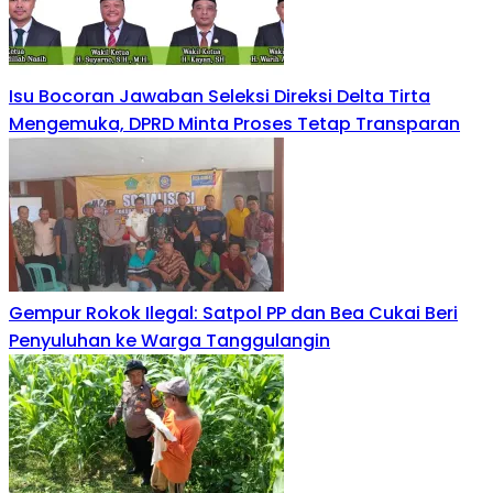
Isu Bocoran Jawaban Seleksi Direksi Delta Tirta
Mengemuka, DPRD Minta Proses Tetap Transparan
Gempur Rokok Ilegal: Satpol PP dan Bea Cukai Beri
Penyuluhan ke Warga Tanggulangin