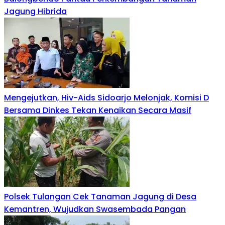
Jagung Hibrida
Mengejutkan, Hiv-Aids Sidoarjo Melonjak, Komisi D
Bersama Dinkes Tekan Kenaikan Secara Masif
Polsek Tulangan Cek Tanaman Jagung di Desa
Kemantren, Wujudkan Swasembada Pangan