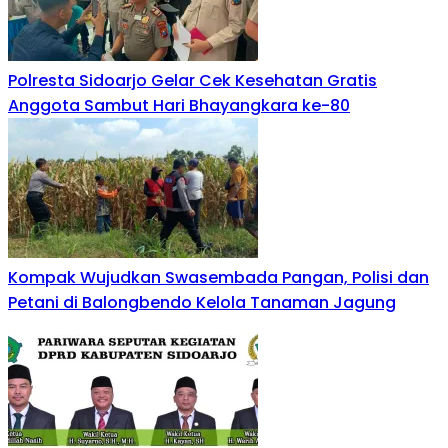
Polresta Sidoarjo Gelar Cek Kesehatan Gratis
Anggota Sambut Hari Bhayangkara ke-80
Kompak Wujudkan Swasembada Pangan, Polisi dan
Petani di Balongbendo Kelola Tanaman Jagung