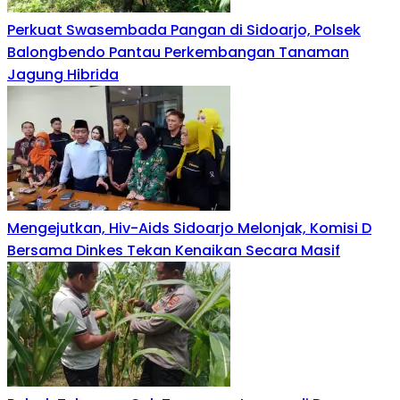
Perkuat Swasembada Pangan di Sidoarjo, Polsek
Balongbendo Pantau Perkembangan Tanaman
Jagung Hibrida
Mengejutkan, Hiv-Aids Sidoarjo Melonjak, Komisi D
Bersama Dinkes Tekan Kenaikan Secara Masif