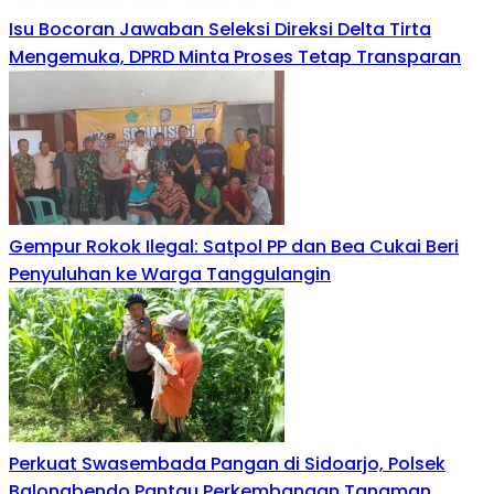
Isu Bocoran Jawaban Seleksi Direksi Delta Tirta
Mengemuka, DPRD Minta Proses Tetap Transparan
Gempur Rokok Ilegal: Satpol PP dan Bea Cukai Beri
Penyuluhan ke Warga Tanggulangin
Perkuat Swasembada Pangan di Sidoarjo, Polsek
Balongbendo Pantau Perkembangan Tanaman