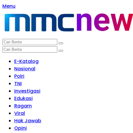
Langsung
Menu
ke
konten
E-Katalog
Nasional
Polri
TNI
Investigasi
Edukasi
Ragam
Viral
Hak Jawab
Opini