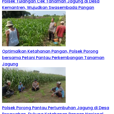
Polsek Tulangan Cek Tanaman Jagung di Desa
Kemantren, Wujudkan Swasembada Pangan
Optimalkan Ketahanan Pangan, Polsek Porong
bersama Petani Pantau Perkembangan Tanaman
Jagung
Polsek Porong Pantau Pertumbuhan Jagung di Desa