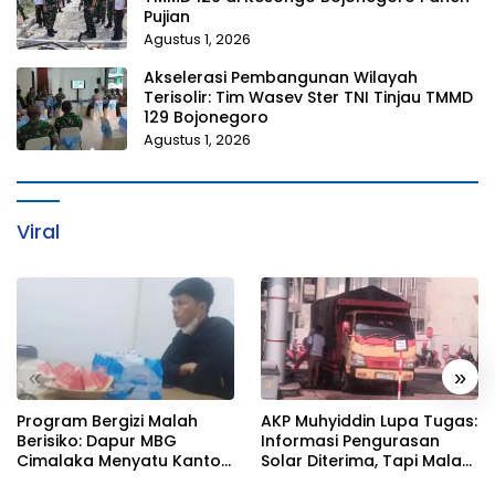
Pujian
Agustus 1, 2026
Akselerasi Pembangunan Wilayah
Terisolir: Tim Wasev Ster TNI Tinjau TMMD
129 Bojonegoro
Agustus 1, 2026
Viral
«
»
Program Bergizi Malah
AKP Muhyiddin Lupa Tugas:
Berisiko: Dapur MBG
Informasi Pengurasan
Cimalaka Menyatu Kantor
Solar Diterima, Tapi Malah
Desa, Fasilitas Jauh dari
Menunggu Orang Lain