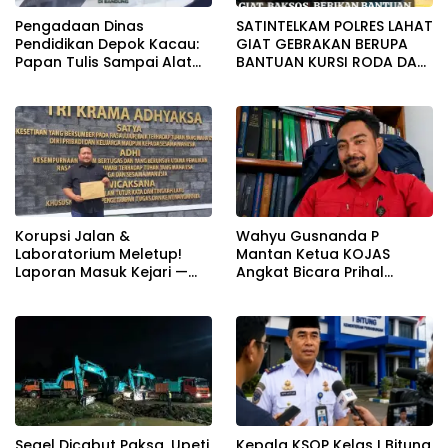
Pengadaan Dinas
SATINTELKAM POLRES LAHAT
Pendidikan Depok Kacau:
GIAT GEBRAKAN BERUPA
Papan Tulis Sampai Alat
BANTUAN KURSI RODA DAN
Tulis Sekolah Melanggar
BANTUAN PERLENGKAPAN
Aturan, Harga
SEKOLAH
Disembunyikan!
Korupsi Jalan &
Wahyu Gusnanda P
Laboratorium Meletup!
Mantan Ketua KOJAS
Laporan Masuk Kejari —
Angkat Bicara Prihal
Karisma Harianja: Ini Baru
Reshuffle Kepengurusan
Awal Gempuran
Segel Dicabut Paksa, Upeti
Kepala KSOP Kelas I Bitung