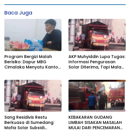
Baca Juga
Program Bergizi Malah
AKP Muhyiddin Lupa Tugas:
Berisiko: Dapur MBG
Informasi Pengurasan
Cimalaka Menyatu Kantor
Solar Diterima, Tapi Malah
Desa, Fasilitas Jauh dari
Menunggu Orang Lain
Standar
Carikan Bukti!
Sang Residivis Restu
KEBAKARAN GUDANG
Berkuasa di Sumedang:
LIMBAH SISAKAN MASALAH
Mafia Solar Subsidi
MULAI DARI PENCEMARAN