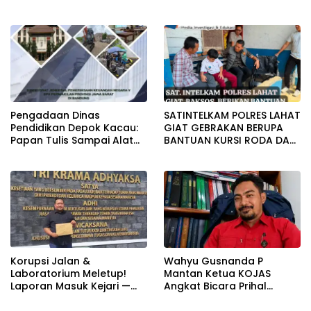
Beroperasi Terang-
SAMPAI DUGAAN GUDANG
Terangan, Seolah Hukum
TERSEBUT TAK KANTONGI
Bungkam
IZIN LINGKUNGAN
Pengadaan Dinas
SATINTELKAM POLRES LAHAT
Pendidikan Depok Kacau:
GIAT GEBRAKAN BERUPA
Papan Tulis Sampai Alat
BANTUAN KURSI RODA DAN
Tulis Sekolah Melanggar
BANTUAN PERLENGKAPAN
Aturan, Harga
SEKOLAH
Disembunyikan!
Korupsi Jalan &
Wahyu Gusnanda P
Laboratorium Meletup!
Mantan Ketua KOJAS
Laporan Masuk Kejari —
Angkat Bicara Prihal
Karisma Harianja: Ini Baru
Reshuffle Kepengurusan
Awal Gempuran