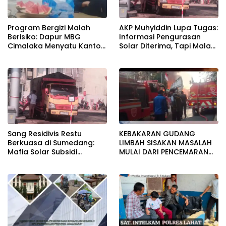
Program Bergizi Malah
AKP Muhyiddin Lupa Tugas:
Berisiko: Dapur MBG
Informasi Pengurasan
Cimalaka Menyatu Kantor
Solar Diterima, Tapi Malah
Desa, Fasilitas Jauh dari
Menunggu Orang Lain
Standar
Carikan Bukti!
Sang Residivis Restu
KEBAKARAN GUDANG
Berkuasa di Sumedang:
LIMBAH SISAKAN MASALAH
Mafia Solar Subsidi
MULAI DARI PENCEMARAN
Beroperasi Terang-
SAMPAI DUGAAN GUDANG
Terangan, Seolah Hukum
TERSEBUT TAK KANTONGI
Bungkam
IZIN LINGKUNGAN