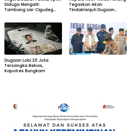
Diduga Mengalir:
Tegaskan Akan
Tambang Liar Cigudeg
Tindaklanjuti Dugaan
Menantang Negara
Pemerasan dan Buka
Kanal Pengaduan
Masyarakat
Dugaan Lobi 20 Juta:
Tersangka Bebas,
Kapolres Bungkam