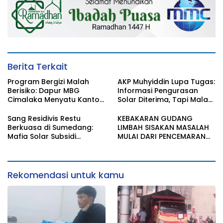
Berita Terkait
Program Bergizi Malah
AKP Muhyiddin Lupa Tugas:
Berisiko: Dapur MBG
Informasi Pengurasan
Cimalaka Menyatu Kantor
Solar Diterima, Tapi Malah
Desa, Fasilitas Jauh dari
Menunggu Orang Lain
Standar
Carikan Bukti!
Sang Residivis Restu
KEBAKARAN GUDANG
Berkuasa di Sumedang:
LIMBAH SISAKAN MASALAH
Mafia Solar Subsidi
MULAI DARI PENCEMARAN
Beroperasi Terang-
SAMPAI DUGAAN GUDANG
Terangan, Seolah Hukum
TERSEBUT TAK KANTONGI
Bungkam
IZIN LINGKUNGAN
Rekomendasi untuk kamu