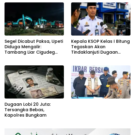
Segel Dicabut Paksa, Upeti
Kepala KSOP Kelas I Bitung
Diduga Mengalir:
Tegaskan Akan
Tambang Liar Cigudeg
Tindaklanjuti Dugaan
Menantang Negara
Pemerasan dan Buka
Kanal Pengaduan
Masyarakat
Dugaan Lobi 20 Juta:
Tersangka Bebas,
Kapolres Bungkam