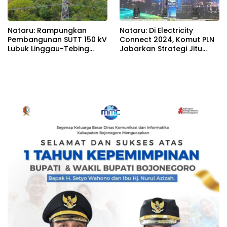
Nataru: Rampungkan
Nataru: Di Electricity
Pembangunan SUTT 150 kV
Connect 2024, Komut PLN
Lubuk Linggau-Tebing
Jabarkan Strategi Jitu
Tinggi, PLN Perkuat Sistem
Tarik Investasi Hijau untuk
Kelistrikan Sumsel
Transisi Energi