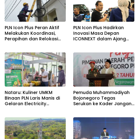
PLN Icon Plus Peran Aktif
PLN Icon Plus Hadirkan
Melakukan Koordinasi,
Inovasi Masa Depan
Perapihan dan Relokasi
ICONNEXT dalam Ajang
Kabel Di Tiang PLN, Untuk
Electricity Connect 2024
Menjaga Estetika dan
Keandalan Jaringan
Nataru: Kuliner UMKM
Pemuda Muhammadiyah
Binaan PLN Laris Manis di
Bojonegoro Tegas
Gelaran Electricity
Serukan ke Kader Jangan
Connect 2024, Omzet
Golput
Melonjak Ratusan Persen