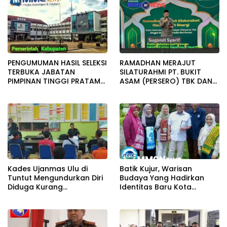
PENGUMUMAN HASIL SELEKSI
RAMADHAN MERAJUT
TERBUKA JABATAN
SILATURAHMI PT. BUKIT
PIMPINAN TINGGI PRATAMA
ASAM (PERSERO) TBK DAN
KAB. MUARA ENIM
SAHABAT MEDIA SERTA
FORUM GELAR BUKA
BERSAMA
Kades Ujanmas Ulu di
Batik Kujur, Warisan
Tuntut Mengundurkan Diri
Budaya Yang Hadirkan
Diduga Kurang
Identitas Baru Kota
Tranparansi Dengan
Tambang Tanjung Enim
Masyarakat.