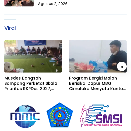
Agustus 2, 2026
Viral
«
»
Musdes Bangsah
Program Bergizi Malah
Sampang Perketat Skala
Berisiko: Dapur MBG
Prioritas RKPDes 2027,
Cimalaka Menyatu Kantor
Sekcam Mengingatkan
Desa, Fasilitas Jauh dari
Desa tidak boleh terjebak
Standar
pada pemerataan yang
seragam