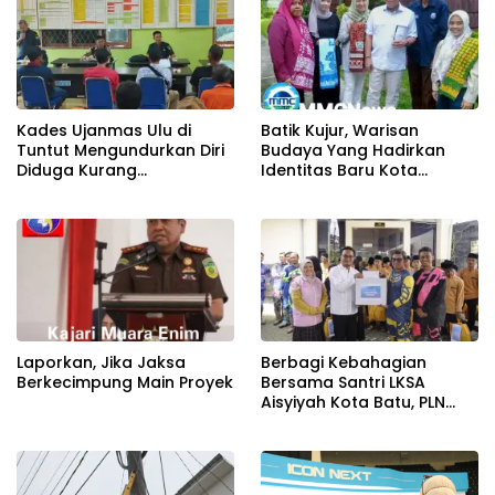
Kades Ujanmas Ulu di
Batik Kujur, Warisan
Tuntut Mengundurkan Diri
Budaya Yang Hadirkan
Diduga Kurang
Identitas Baru Kota
Tranparansi Dengan
Tambang Tanjung Enim
Masyarakat.
Laporkan, Jika Jaksa
Berbagi Kebahagian
Berkecimpung Main Proyek
Bersama Santri LKSA
Aisyiyah Kota Batu, PLN
Icon Plus & PLN UID Jatim
Gelar Fun Trail dan TJSL