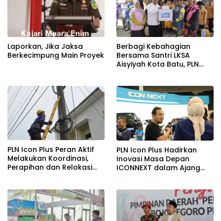
Laporkan, Jika Jaksa
Berbagi Kebahagian
Berkecimpung Main Proyek
Bersama Santri LKSA
Aisyiyah Kota Batu, PLN
Icon Plus & PLN UID Jatim
Gelar Fun Trail dan TJSL
PLN Icon Plus Peran Aktif
PLN Icon Plus Hadirkan
Melakukan Koordinasi,
Inovasi Masa Depan
Perapihan dan Relokasi
ICONNEXT dalam Ajang
Kabel Di Tiang PLN, Untuk
Electricity Connect 2024
Menjaga Estetika dan
Keandalan Jaringan