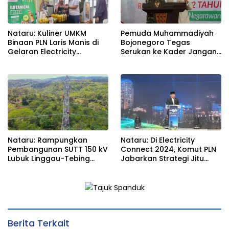
Nataru: Kuliner UMKM
Pemuda Muhammadiyah
Binaan PLN Laris Manis di
Bojonegoro Tegas
Gelaran Electricity
Serukan ke Kader Jangan
Connect 2024, Omzet
Golput
Melonjak Ratusan Persen
Nataru: Rampungkan
Nataru: Di Electricity
Pembangunan SUTT 150 kV
Connect 2024, Komut PLN
Lubuk Linggau-Tebing
Jabarkan Strategi Jitu
Tinggi, PLN Perkuat Sistem
Tarik Investasi Hijau untuk
Kelistrikan Sumsel
Transisi Energi
Berita Terkait