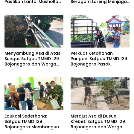
Pastikan Lantai Musholla
Seragam Loreng Menjaga
Rest Area Kesongo Rapi
Senyum Sang Balita di
dan Presisi
Kesongo
Menyambung Asa di Atas
Perkuat Ketahanan
Sungai: Satgas TMMD 129
Pangan: Satgas TMMD 129
Bojonegoro dan Warga
Bojonegoro Pasok
Wujudkan Jembatan
Ratusan Bibit Sayuran
Brang Etan
untuk Warga Kesongo
Edukasi Sederhana:
Merajut Asa di Dusun
Satgas TMMD 129
Krebet: Satgas TMMD 129
Bojonegoro Membangun
Bojonegoro dan Warga
Kesadaran dan Karakter
Kompak Perkuat Drainase