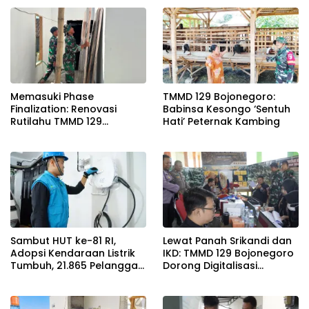
Kajian Rencana Proyek
SUTET 500 kV Paiton–
Watudodol/Kalipuro
Memasuki Phase
TMMD 129 Bojonegoro:
Finalization: Renovasi
Babinsa Kesongo ‘Sentuh
Rutilahu TMMD 129
Hati’ Peternak Kambing
Bojonegoro di Rumah Pak
Koko Dikebut
Sambut HUT ke-81 RI,
Lewat Panah Srikandi dan
Adopsi Kendaraan Listrik
IKD: TMMD 129 Bojonegoro
Tumbuh, 21.865 Pelanggan
Dorong Digitalisasi
Baru Gunakan Home
Adminduk
Charging Services PLN
pada Semester I 2026