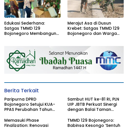
Edukasi Sederhana:
Merajut Asa di Dusun
Satgas TMMD 129
Krebet: Satgas TMMD 129
Bojonegoro Membangun
Bojonegoro dan Warga
Kesadaran dan Karakter
Kompak Perkuat Drainase
Peduli Lingkungan di
Kesongo
Berita Terkait
Paripurna DPRD
Sambut HUT ke-81 RI, PLN
Bojonegoro Setujui KUA-
UIP JBTB Perkuat Sinergi
PPAS Perubahan Tahun
dengan Balai Taman
2026
Nasional Baluran Bahas
Kajian Rencana Proyek
Memasuki Phase
TMMD 129 Bojonegoro:
SUTET 500 kV Paiton–
Finalization: Renovasi
Babinsa Kesongo ‘Sentuh