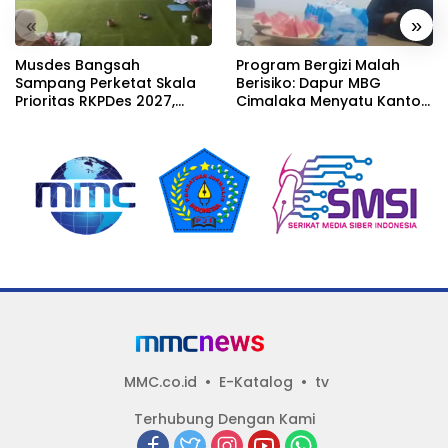
«
»
Musdes Bangsah
Program Bergizi Malah
Sampang Perketat Skala
Berisiko: Dapur MBG
Prioritas RKPDes 2027,
Cimalaka Menyatu Kantor
Sekcam Mengingatkan
Desa, Fasilitas Jauh dari
Desa tidak boleh terjebak
Standar
pada pemerataan yang
seragam
MMC.co.id
E-Katalog
tv
Terhubung Dengan Kami