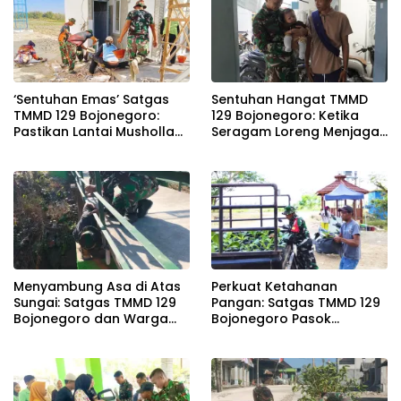
‘Sentuhan Emas’ Satgas
Sentuhan Hangat TMMD
TMMD 129 Bojonegoro:
129 Bojonegoro: Ketika
Pastikan Lantai Musholla
Seragam Loreng Menjaga
Rest Area Kesongo Rapi
Senyum Sang Balita di
dan Presisi
Kesongo
Menyambung Asa di Atas
Perkuat Ketahanan
Sungai: Satgas TMMD 129
Pangan: Satgas TMMD 129
Bojonegoro dan Warga
Bojonegoro Pasok
Wujudkan Jembatan
Ratusan Bibit Sayuran
Brang Etan
untuk Warga Kesongo