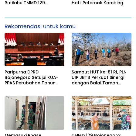
Watudodol/Kalipuro
Rutilahu TMMD 129
Hati’ Peternak Kambing
Bojonegoro di Rumah Pak
Koko Dikebut
Rekomendasi untuk kamu
Paripurna DPRD
Sambut HUT ke-81 RI, PLN
Bojonegoro Setujui KUA-
UIP JBTB Perkuat Sinergi
PPAS Perubahan Tahun
dengan Balai Taman
2026
Nasional Baluran Bahas
Kajian Rencana Proyek
SUTET 500 kV Paiton–
Watudodol/Kalipuro
Memasuki Phase
TMMD 129 Bojonegoro: