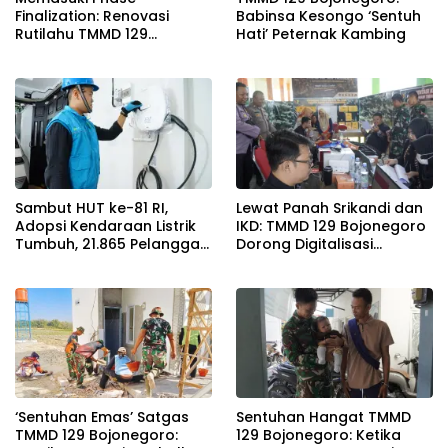
Finalization: Renovasi
Babinsa Kesongo ‘Sentuh
Rutilahu TMMD 129
Hati’ Peternak Kambing
Bojonegoro di Rumah Pak
Koko Dikebut
Sambut HUT ke-81 RI,
Lewat Panah Srikandi dan
Adopsi Kendaraan Listrik
IKD: TMMD 129 Bojonegoro
Tumbuh, 21.865 Pelanggan
Dorong Digitalisasi
Baru Gunakan Home
Adminduk
Charging Services PLN
pada Semester I 2026
‘Sentuhan Emas’ Satgas
Sentuhan Hangat TMMD
TMMD 129 Bojonegoro:
129 Bojonegoro: Ketika