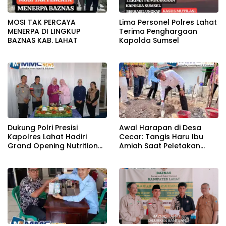
MOSI TAK PERCAYA
Lima Personel Polres Lahat
MENERPA DI LINGKUP
Terima Penghargaan
BAZNAS KAB. LAHAT
Kapolda Sumsel
Dukung Polri Presisi
Awal Harapan di Desa
Kapolres Lahat Hadiri
Cecar: Tangis Haru Ibu
Grand Opening Nutrition
Amiah Saat Peletakan
Center PowerFit
Batu Pertama Bedah
Rumah BAZNAS Lahat