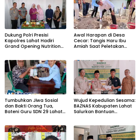
Dukung Polri Presisi
Awal Harapan di Desa
Kapolres Lahat Hadiri
Cecar: Tangis Haru Ibu
Grand Opening Nutrition
Amiah Saat Peletakan
Center PowerFit
Batu Pertama Bedah
Rumah BAZNAS Lahat
Tumbuhkan Jiwa Sosial
Wujud Kepedulian Sesama:
dan Bakti Orang Tua,
BAZNAS Kabupaten Lahat
Bateni Guru SDN 29 Lahat
Salurkan Bantuan
Salurkan Infaq ke Baznas
Transportasi Berobat