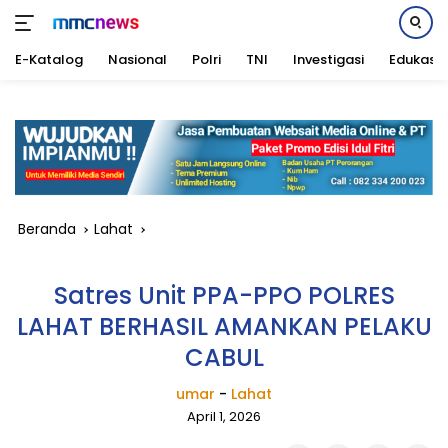
E-Katalog
Nasional
Polri
TNI
Investigasi
Edukasi
Langsung
ke
konten
Beranda
Lahat
Satres Unit PPA-PPO POLRES
LAHAT BERHASIL AMANKAN PELAKU
CABUL
umar
-
Lahat
April 1, 2026