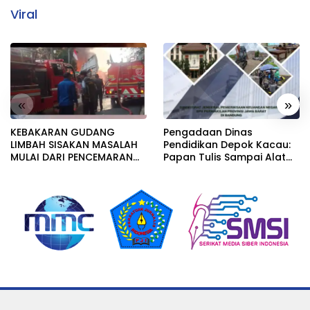
Viral
«
»
KEBAKARAN GUDANG
Pengadaan Dinas
LIMBAH SISAKAN MASALAH
Pendidikan Depok Kacau:
MULAI DARI PENCEMARAN
Papan Tulis Sampai Alat
SAMPAI DUGAAN GUDANG
Tulis Sekolah Melanggar
TERSEBUT TAK KANTONGI
Aturan, Harga
IZIN LINGKUNGAN
Disembunyikan!