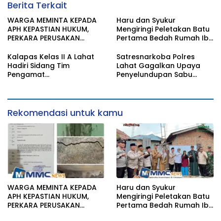
Berita Terkait
WARGA MEMINTA KEPADA
Haru dan Syukur
APH KEPASTIAN HUKUM,
Mengiringi Peletakan Batu
PERKARA PERUSAKAN
Pertama Bedah Rumah Ibu
BANGUNAN RUMAH
Jamilah
Kalapas Kelas II A Lahat
Satresnarkoba Polres
Hadiri Sidang Tim
Lahat Gagalkan Upaya
Pengamat
Penyelundupan Sabu
Pemasyarakatan (TPP)
KeTahanan,Dua Pelaku
Bersama Tim TPP KanWil
Diamankan
DirJenPas Sumsel Dan
Bapas Kelas II Lahat
Rekomendasi untuk kamu
WARGA MEMINTA KEPADA
Haru dan Syukur
APH KEPASTIAN HUKUM,
Mengiringi Peletakan Batu
PERKARA PERUSAKAN
Pertama Bedah Rumah Ibu
BANGUNAN RUMAH
Jamilah