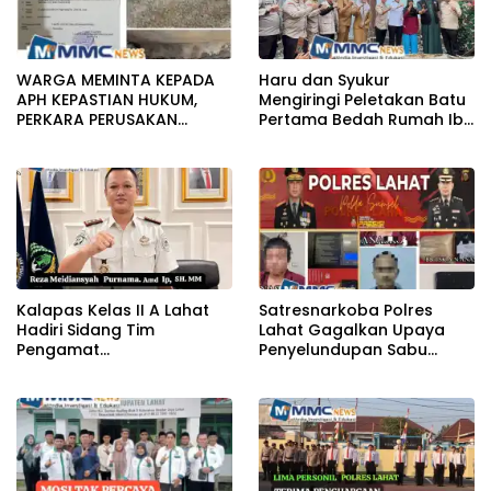
WARGA MEMINTA KEPADA
Haru dan Syukur
APH KEPASTIAN HUKUM,
Mengiringi Peletakan Batu
PERKARA PERUSAKAN
Pertama Bedah Rumah Ibu
BANGUNAN RUMAH
Jamilah
Kalapas Kelas II A Lahat
Satresnarkoba Polres
Hadiri Sidang Tim
Lahat Gagalkan Upaya
Pengamat
Penyelundupan Sabu
Pemasyarakatan (TPP)
KeTahanan,Dua Pelaku
Bersama Tim TPP KanWil
Diamankan
DirJenPas Sumsel Dan
Bapas Kelas II Lahat