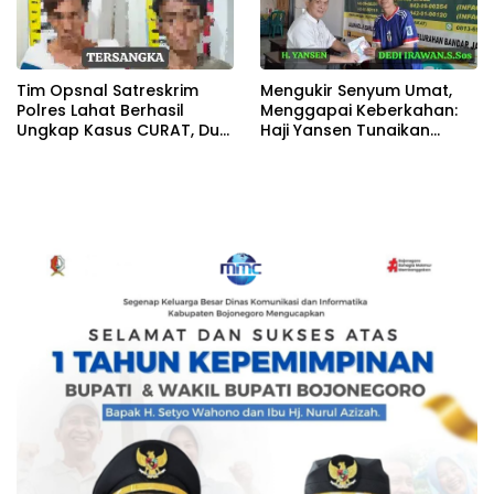
Tim Opsnal Satreskrim
Mengukir Senyum Umat,
Polres Lahat Berhasil
Menggapai Keberkahan:
Ungkap Kasus CURAT, Dua
Haji Yansen Tunaikan
Orang TSK Diamankan
Zakat Melalui BAZNAS
Lahat