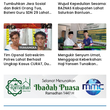
Tumbuhkan Jiwa Sosial
Wujud Kepedulian Sesama:
dan Bakti Orang Tua,
BAZNAS Kabupaten Lahat
Bateni Guru SDN 29 Lahat
Salurkan Bantuan
Salurkan Infaq ke Baznas
Transportasi Berobat
Tim Opsnal Satreskrim
Mengukir Senyum Umat,
Polres Lahat Berhasil
Menggapai Keberkahan:
Ungkap Kasus CURAT, Dua
Haji Yansen Tunaikan
Orang TSK Diamankan
Zakat Melalui BAZNAS
Lahat