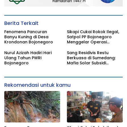
Berita Terkait
Fenomena Pancuran
Sikapi Cukai Rokok Ilegal,
Banyu Kuning di Desa
Satpol PP Bojonegoro
Krondonan Bojonegoro
Menggelar Operasi
Gabungan
Nurul Azizah Hadiri Hari
Sang Residivis Restu
Ulang Tahun PWRI
Berkuasa di Sumedang:
Bojonegoro
Mafia Solar Subsidi
Beroperasi Terang-
Terangan, Seolah Hukum
Bungkam
Rekomendasi untuk kamu