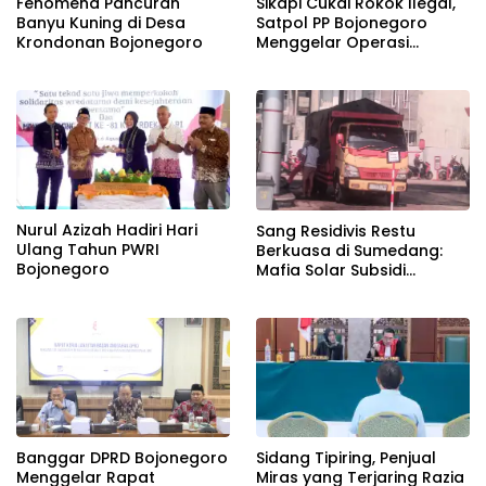
Fenomena Pancuran
Sikapi Cukai Rokok Ilegal,
Banyu Kuning di Desa
Satpol PP Bojonegoro
Krondonan Bojonegoro
Menggelar Operasi
Gabungan
Nurul Azizah Hadiri Hari
Sang Residivis Restu
Ulang Tahun PWRI
Berkuasa di Sumedang:
Bojonegoro
Mafia Solar Subsidi
Beroperasi Terang-
Terangan, Seolah Hukum
Bungkam
Banggar DPRD Bojonegoro
Sidang Tipiring, Penjual
Menggelar Rapat
Miras yang Terjaring Razia