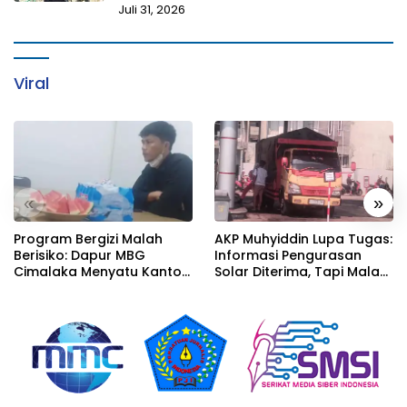
Juli 31, 2026
Viral
«
»
Program Bergizi Malah
AKP Muhyiddin Lupa Tugas:
Berisiko: Dapur MBG
Informasi Pengurasan
Cimalaka Menyatu Kantor
Solar Diterima, Tapi Malah
Desa, Fasilitas Jauh dari
Menunggu Orang Lain
Standar
Carikan Bukti!