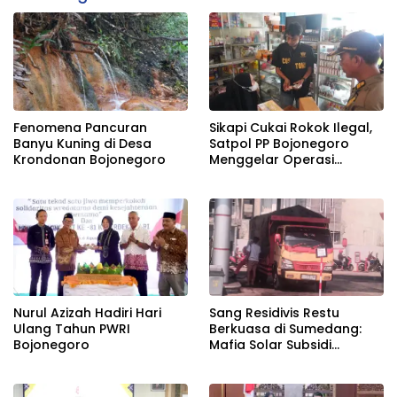
Fenomena Pancuran
Sikapi Cukai Rokok Ilegal,
Banyu Kuning di Desa
Satpol PP Bojonegoro
Krondonan Bojonegoro
Menggelar Operasi
Gabungan
Nurul Azizah Hadiri Hari
Sang Residivis Restu
Ulang Tahun PWRI
Berkuasa di Sumedang:
Bojonegoro
Mafia Solar Subsidi
Beroperasi Terang-
Terangan, Seolah Hukum
Bungkam