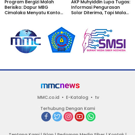
Program Bergizi Malah
AKP Muhyiddin Lupa Tugas:
Berisiko: Dapur MBG
Informasi Pengurasan
Cimalaka Menyatu Kantor
Solar Diterima, Tapi Malah
Desa, Fasilitas Jauh dari
Menunggu Orang Lain
Standar
Carikan Bukti!
MMC.co.id
E-Katalog
tv
Terhubung Dengan Kami
Tentang Kami
|
Iklan
|
Pedoman Media Siber
|
Kontak
|