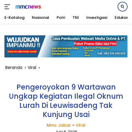
E-Katalog
Nasional
Polri
TNI
Investigasi
Edukasi
Langsung
ke
konten
Beranda
Viral
Pengeroyokan 9 Wartawan
Ungkap Kegiatan Ilegal Oknum
Lurah Di Leuwisadeng Tak
Kunjung Usai
Mmc Jabar
-
Viral
Juni 8, 2026