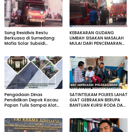
Sang Residivis Restu
KEBAKARAN GUDANG
Berkuasa di Sumedang:
LIMBAH SISAKAN MASALAH
Mafia Solar Subsidi
MULAI DARI PENCEMARAN
Beroperasi Terang-
SAMPAI DUGAAN GUDANG
Terangan, Seolah Hukum
TERSEBUT TAK KANTONGI
Bungkam
IZIN LINGKUNGAN
Pengadaan Dinas
SATINTELKAM POLRES LAHAT
Pendidikan Depok Kacau:
GIAT GEBRAKAN BERUPA
Papan Tulis Sampai Alat
BANTUAN KURSI RODA DAN
Tulis Sekolah Melanggar
BANTUAN PERLENGKAPAN
Aturan, Harga
SEKOLAH
Disembunyikan!