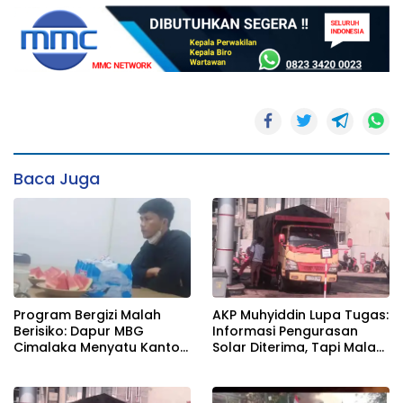
Baca Juga
Program Bergizi Malah
AKP Muhyiddin Lupa Tugas:
Berisiko: Dapur MBG
Informasi Pengurasan
Cimalaka Menyatu Kantor
Solar Diterima, Tapi Malah
Desa, Fasilitas Jauh dari
Menunggu Orang Lain
Standar
Carikan Bukti!