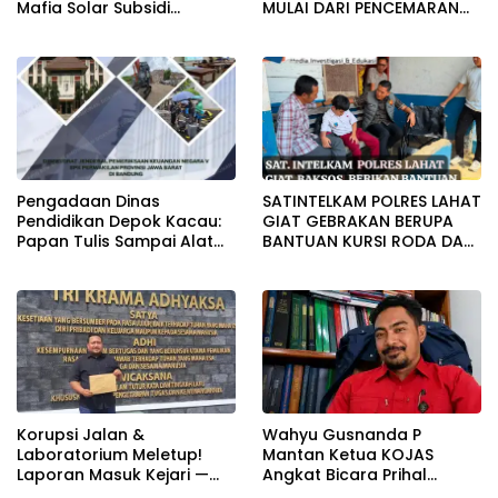
Mafia Solar Subsidi
MULAI DARI PENCEMARAN
Beroperasi Terang-
SAMPAI DUGAAN GUDANG
Terangan, Seolah Hukum
TERSEBUT TAK KANTONGI
Bungkam
IZIN LINGKUNGAN
Pengadaan Dinas
SATINTELKAM POLRES LAHAT
Pendidikan Depok Kacau:
GIAT GEBRAKAN BERUPA
Papan Tulis Sampai Alat
BANTUAN KURSI RODA DAN
Tulis Sekolah Melanggar
BANTUAN PERLENGKAPAN
Aturan, Harga
SEKOLAH
Disembunyikan!
Korupsi Jalan &
Wahyu Gusnanda P
Laboratorium Meletup!
Mantan Ketua KOJAS
Laporan Masuk Kejari —
Angkat Bicara Prihal
Karisma Harianja: Ini Baru
Reshuffle Kepengurusan