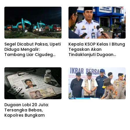
Awal Gempuran
Segel Dicabut Paksa, Upeti
Kepala KSOP Kelas I Bitung
Diduga Mengalir:
Tegaskan Akan
Tambang Liar Cigudeg
Tindaklanjuti Dugaan
Menantang Negara
Pemerasan dan Buka
Kanal Pengaduan
Masyarakat
Dugaan Lobi 20 Juta:
Tersangka Bebas,
Kapolres Bungkam