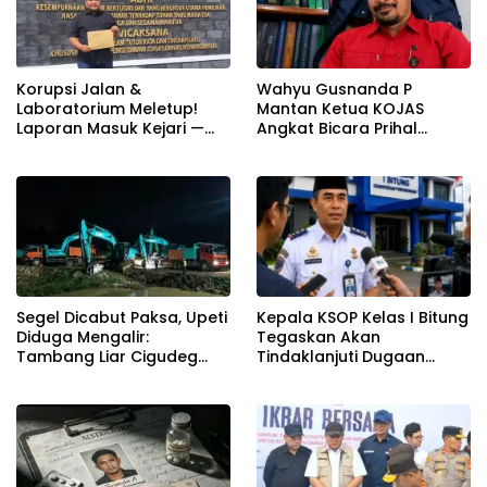
Korupsi Jalan &
Wahyu Gusnanda P
Laboratorium Meletup!
Mantan Ketua KOJAS
Laporan Masuk Kejari —
Angkat Bicara Prihal
Karisma Harianja: Ini Baru
Reshuffle Kepengurusan
Awal Gempuran
Segel Dicabut Paksa, Upeti
Kepala KSOP Kelas I Bitung
Diduga Mengalir:
Tegaskan Akan
Tambang Liar Cigudeg
Tindaklanjuti Dugaan
Menantang Negara
Pemerasan dan Buka
Kanal Pengaduan
Masyarakat