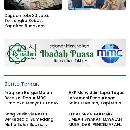
Dugaan Lobi 20 Juta:
Tersangka Bebas,
Kapolres Bungkam
Berita Terkait
Program Bergizi Malah
AKP Muhyiddin Lupa Tugas:
Berisiko: Dapur MBG
Informasi Pengurasan
Cimalaka Menyatu Kantor
Solar Diterima, Tapi Malah
Desa, Fasilitas Jauh dari
Menunggu Orang Lain
Standar
Carikan Bukti!
Sang Residivis Restu
KEBAKARAN GUDANG
Berkuasa di Sumedang:
LIMBAH SISAKAN MASALAH
Mafia Solar Subsidi
MULAI DARI PENCEMARAN
Beroperasi Terang-
SAMPAI DUGAAN GUDANG