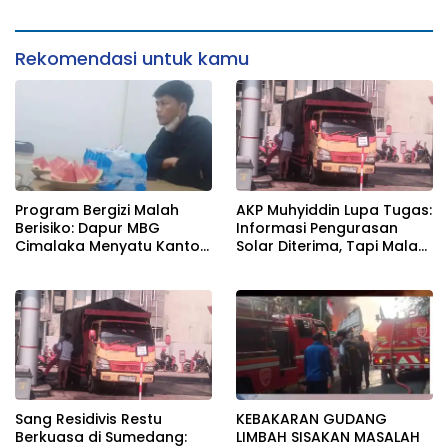
Terangan, Seolah Hukum
TERSEBUT TAK KANTONGI
Bungkam
IZIN LINGKUNGAN
Rekomendasi untuk kamu
Program Bergizi Malah
AKP Muhyiddin Lupa Tugas:
Berisiko: Dapur MBG
Informasi Pengurasan
Cimalaka Menyatu Kantor
Solar Diterima, Tapi Malah
Desa, Fasilitas Jauh dari
Menunggu Orang Lain
Standar
Carikan Bukti!
Sang Residivis Restu
KEBAKARAN GUDANG
Berkuasa di Sumedang:
LIMBAH SISAKAN MASALAH