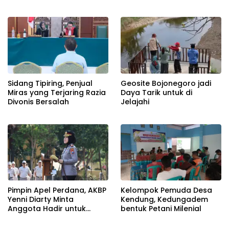
Beroperasi Terang-
Terangan, Seolah Hukum
Bungkam
Sidang Tipiring, Penjual
Geosite Bojonegoro jadi
Miras yang Terjaring Razia
Daya Tarik untuk di
Divonis Bersalah
Jelajahi
Pimpin Apel Perdana, AKBP
Kelompok Pemuda Desa
Yenni Diarty Minta
Kendung, Kedungadem
Anggota Hadir untuk
bentuk Petani Milenial
Masyarakat