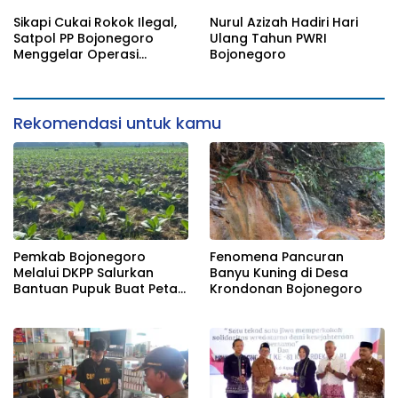
Tembakau
Sikapi Cukai Rokok Ilegal,
Nurul Azizah Hadiri Hari
Satpol PP Bojonegoro
Ulang Tahun PWRI
Menggelar Operasi
Bojonegoro
Gabungan
Rekomendasi untuk kamu
Pemkab Bojonegoro
Fenomena Pancuran
Melalui DKPP Salurkan
Banyu Kuning di Desa
Bantuan Pupuk Buat Petani
Krondonan Bojonegoro
Tembakau