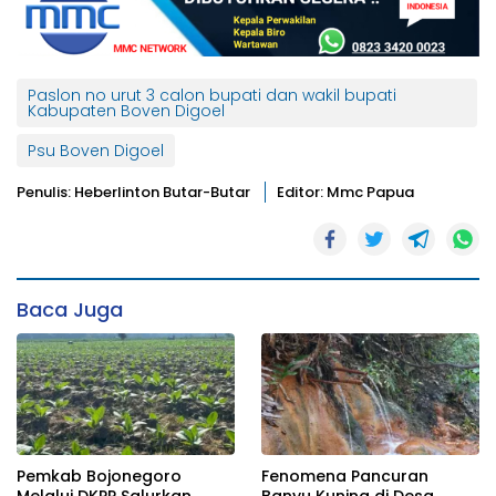
Paslon no urut 3 calon bupati dan wakil bupati
Kabupaten Boven Digoel
Psu Boven Digoel
Penulis: Heberlinton Butar-Butar
Editor: Mmc Papua
Baca Juga
Pemkab Bojonegoro
Fenomena Pancuran