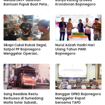
Melalui DKPP Salurkan
Banyu Kuning di Desa
Bantuan Pupuk Buat Petani
Krondonan Bojonegoro
Tembakau
Sikapi Cukai Rokok Ilegal,
Nurul Azizah Hadiri Hari
Satpol PP Bojonegoro
Ulang Tahun PWRI
Menggelar Operasi
Bojonegoro
Gabungan
Banggar DPRD Bojonegoro
Sang Residivis Restu
Menggelar Rapat
Berkuasa di Sumedang:
bersama TAPD
Mafia Solar Subsidi