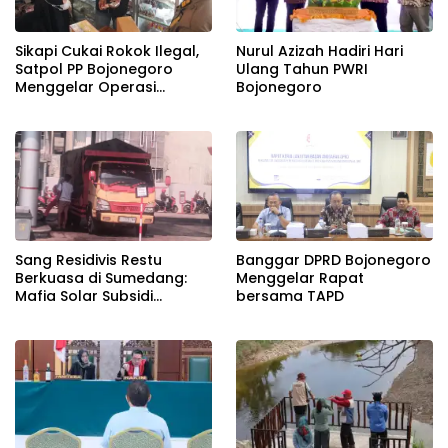
Sikapi Cukai Rokok Ilegal,
Nurul Azizah Hadiri Hari
Satpol PP Bojonegoro
Ulang Tahun PWRI
Menggelar Operasi
Bojonegoro
Gabungan
Banggar DPRD Bojonegoro
Sang Residivis Restu
Menggelar Rapat
Berkuasa di Sumedang:
bersama TAPD
Mafia Solar Subsidi
Beroperasi Terang-
Terangan, Seolah Hukum
Bungkam