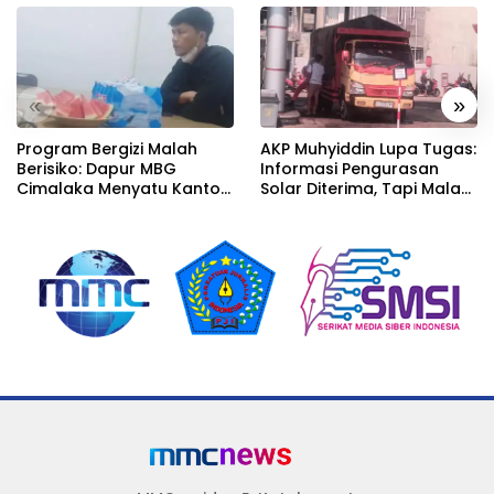
«
»
Program Bergizi Malah
AKP Muhyiddin Lupa Tugas:
Berisiko: Dapur MBG
Informasi Pengurasan
Cimalaka Menyatu Kantor
Solar Diterima, Tapi Malah
Desa, Fasilitas Jauh dari
Menunggu Orang Lain
Standar
Carikan Bukti!