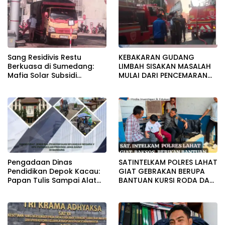
Sang Residivis Restu
KEBAKARAN GUDANG
Berkuasa di Sumedang:
LIMBAH SISAKAN MASALAH
Mafia Solar Subsidi
MULAI DARI PENCEMARAN
Beroperasi Terang-
SAMPAI DUGAAN GUDANG
Terangan, Seolah Hukum
TERSEBUT TAK KANTONGI
Bungkam
IZIN LINGKUNGAN
Pengadaan Dinas
SATINTELKAM POLRES LAHAT
Pendidikan Depok Kacau:
GIAT GEBRAKAN BERUPA
Papan Tulis Sampai Alat
BANTUAN KURSI RODA DAN
Tulis Sekolah Melanggar
BANTUAN PERLENGKAPAN
Aturan, Harga
SEKOLAH
Disembunyikan!