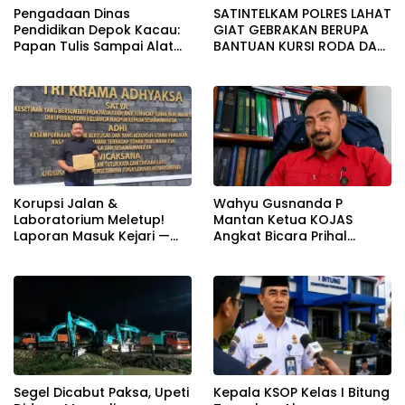
Pengadaan Dinas
SATINTELKAM POLRES LAHAT
Pendidikan Depok Kacau:
GIAT GEBRAKAN BERUPA
Papan Tulis Sampai Alat
BANTUAN KURSI RODA DAN
Tulis Sekolah Melanggar
BANTUAN PERLENGKAPAN
Aturan, Harga
SEKOLAH
Disembunyikan!
Korupsi Jalan &
Wahyu Gusnanda P
Laboratorium Meletup!
Mantan Ketua KOJAS
Laporan Masuk Kejari —
Angkat Bicara Prihal
Karisma Harianja: Ini Baru
Reshuffle Kepengurusan
Awal Gempuran
Segel Dicabut Paksa, Upeti
Kepala KSOP Kelas I Bitung