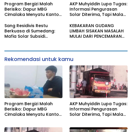
Program Bergizi Malah
AKP Muhyiddin Lupa Tugas:
Berisiko: Dapur MBG
Informasi Pengurasan
Cimalaka Menyatu Kantor
Solar Diterima, Tapi Malah
Desa, Fasilitas Jauh dari
Menunggu Orang Lain
Standar
Carikan Bukti!
Sang Residivis Restu
KEBAKARAN GUDANG
Berkuasa di Sumedang:
LIMBAH SISAKAN MASALAH
Mafia Solar Subsidi
MULAI DARI PENCEMARAN
Beroperasi Terang-
SAMPAI DUGAAN GUDANG
Terangan, Seolah Hukum
TERSEBUT TAK KANTONGI
Bungkam
IZIN LINGKUNGAN
Rekomendasi untuk kamu
Program Bergizi Malah
AKP Muhyiddin Lupa Tugas:
Berisiko: Dapur MBG
Informasi Pengurasan
Cimalaka Menyatu Kantor
Solar Diterima, Tapi Malah
Desa, Fasilitas Jauh dari
Menunggu Orang Lain
Standar
Carikan Bukti!