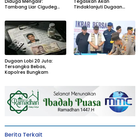
Diduga Mengalir:
Tegaskan Akan
Tambang Liar Cigudeg
Tindaklanjuti Dugaan
Menantang Negara
Pemerasan dan Buka
Kanal Pengaduan
Masyarakat
Dugaan Lobi 20 Juta:
Tersangka Bebas,
Kapolres Bungkam
Berita Terkait