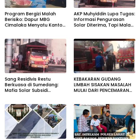
Program Bergizi Malah
AKP Muhyiddin Lupa Tugas:
Berisiko: Dapur MBG
Informasi Pengurasan
Cimalaka Menyatu Kantor
Solar Diterima, Tapi Malah
Desa, Fasilitas Jauh dari
Menunggu Orang Lain
Standar
Carikan Bukti!
Sang Residivis Restu
KEBAKARAN GUDANG
Berkuasa di Sumedang:
LIMBAH SISAKAN MASALAH
Mafia Solar Subsidi
MULAI DARI PENCEMARAN
Beroperasi Terang-
SAMPAI DUGAAN GUDANG
Terangan, Seolah Hukum
TERSEBUT TAK KANTONGI
Bungkam
IZIN LINGKUNGAN