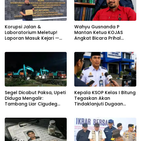
Korupsi Jalan &
Wahyu Gusnanda P
Laboratorium Meletup!
Mantan Ketua KOJAS
Laporan Masuk Kejari —
Angkat Bicara Prihal
Karisma Harianja: Ini Baru
Reshuffle Kepengurusan
Awal Gempuran
Segel Dicabut Paksa, Upeti
Kepala KSOP Kelas I Bitung
Diduga Mengalir:
Tegaskan Akan
Tambang Liar Cigudeg
Tindaklanjuti Dugaan
Menantang Negara
Pemerasan dan Buka
Kanal Pengaduan
Masyarakat