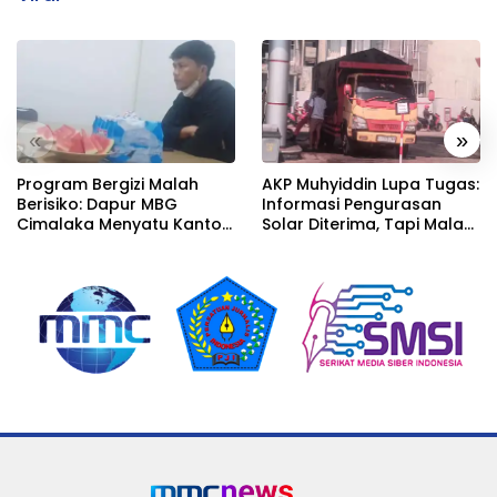
«
»
Program Bergizi Malah
AKP Muhyiddin Lupa Tugas:
Berisiko: Dapur MBG
Informasi Pengurasan
Cimalaka Menyatu Kantor
Solar Diterima, Tapi Malah
Desa, Fasilitas Jauh dari
Menunggu Orang Lain
Standar
Carikan Bukti!