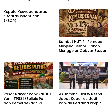
Bojonegoro
Kepala Kesyabandaraan
Otoritas Pelabuhan
(KSOP)
Sambut HUT RI, Pemdes
Mlinjeng Semprul akan
Menggelar Gebyar Bazzar
Pasar Rakyat Rangkai HUT
AKBP Yenni Diarty Resmi
Yonif TP885/Belibis Putih
Jabat Kapolres, Jadi
dan Kemerdekaan RI
Polwan Pertama Pimpin
Polres Bojonegoro