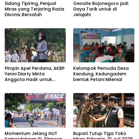
Sidang Tipiring, Penjual
Geosite Bojonegoro jadi
Miras yang Terjaring Razia
Daya Tarik untuk di
Divonis Bersalah
Jelajahi
Pimpin Apel Perdana, AKBP
Kelompok Pemuda Desa
Yenni Diarty Minta
Kendung, Kedungadem
Anggota Hadir untuk
bentuk Petani Milenial
Masyarakat
Momentum Jelang HUT
Bupati Tutup Tiga Toko
Kemerdekaan RI, Dinpora
Miras Sidoarjo, 31 Juli 2026