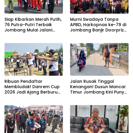
Siap Kibarkan Merah Putih,
Murni Swadaya Tanpa
76 Putra-Putri Terbaik
APBD, Harkopnas ke-79 di
Jombang Mulai Jalani
Jombang Banjir Doorprize
Pemusatan Latihan di
Umroh dan Dimeriahkan
Pendopo Kabupaten
Ribuan Warga
Ribuan Pendaftar
Jalan Rusak Tinggal
Membludak! Danrem Cup
Kenangan! Dusun Mancar
2026 Jadi Ajang Berburu
Timur Jombang Kini Punya
Bibit Baru Penembak
Akses Paving Mulus Berkat
Berbakat di Jombang
Program Mantra 2026