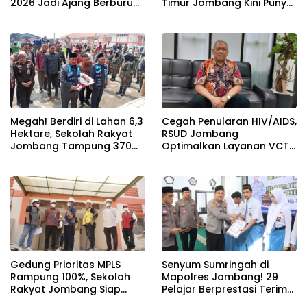
2026 Jadi Ajang Berburu
Timur Jombang Kini Punya
Bibit Baru Penembak
Akses Paving Mulus Berkat
Berbakat di Jombang
Program Mantra 2026
Megah! Berdiri di Lahan 6,3
Cegah Penularan HIV/AIDS,
Hektare, Sekolah Rakyat
RSUD Jombang
Jombang Tampung 370
Optimalkan Layanan VCT
Siswa dari Keluarga
dan Edukasi Kesehatan
Prasejahtera
Remaja
Gedung Prioritas MPLS
Senyum Sumringah di
Rampung 100%, Sekolah
Mapolres Jombang! 29
Rakyat Jombang Siap
Pelajar Berprestasi Terima
Sambut Siswa Baru 30 Juli
Beasiswa Langsung dari