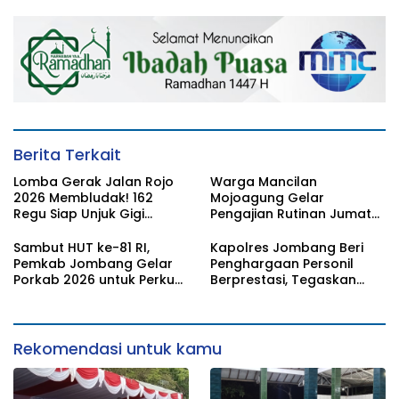
2026
Kapolres
Berita Terkait
Lomba Gerak Jalan Rojo
Warga Mancilan
2026 Membludak! 162
Mojoagung Gelar
Regu Siap Unjuk Gigi
Pengajian Rutinan Jumat
Padati Rute Ngoro-
Legi Sekaligus Sambut HUT
Jombang
17 Agustus Ke- 81 RI
Sambut HUT ke-81 RI,
Kapolres Jombang Beri
Pemkab Jombang Gelar
Penghargaan Personil
Porkab 2026 untuk Perkuat
Berprestasi, Tegaskan
Solidaritas Antar-ASN
Komitmen Zero Miras
Jelang Muktamar NU ke-
35
Rekomendasi untuk kamu