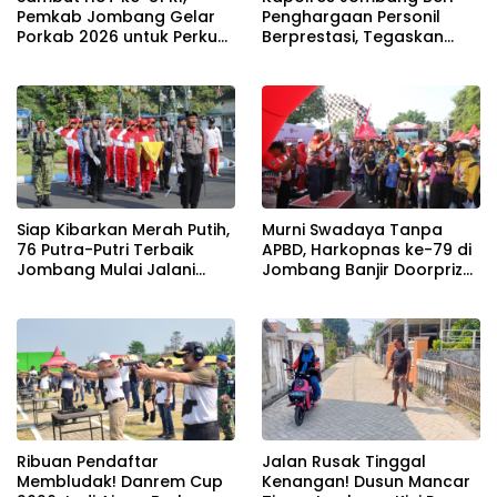
Pemkab Jombang Gelar
Penghargaan Personil
Porkab 2026 untuk Perkuat
Berprestasi, Tegaskan
Solidaritas Antar-ASN
Komitmen Zero Miras
Jelang Muktamar NU ke-
35
Siap Kibarkan Merah Putih,
Murni Swadaya Tanpa
76 Putra-Putri Terbaik
APBD, Harkopnas ke-79 di
Jombang Mulai Jalani
Jombang Banjir Doorprize
Pemusatan Latihan di
Umroh dan Dimeriahkan
Pendopo Kabupaten
Ribuan Warga
Ribuan Pendaftar
Jalan Rusak Tinggal
Membludak! Danrem Cup
Kenangan! Dusun Mancar