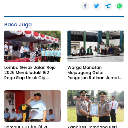
Baca Juga
Lomba Gerak Jalan Rojo
Warga Mancilan
2026 Membludak! 162
Mojoagung Gelar
Regu Siap Unjuk Gigi
Pengajian Rutinan Jumat
Padati Rute Ngoro-
Legi Sekaligus Sambut HUT
Jombang
17 Agustus Ke- 81 RI
Sambut HUT ke-81 RI,
Kapolres Jombang Beri