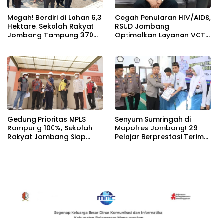
Megah! Berdiri di Lahan 6,3
Cegah Penularan HIV/AIDS,
Hektare, Sekolah Rakyat
RSUD Jombang
Jombang Tampung 370
Optimalkan Layanan VCT
Siswa dari Keluarga
dan Edukasi Kesehatan
Prasejahtera
Remaja
Gedung Prioritas MPLS
Senyum Sumringah di
Rampung 100%, Sekolah
Mapolres Jombang! 29
Rakyat Jombang Siap
Pelajar Berprestasi Terima
Sambut Siswa Baru 30 Juli
Beasiswa Langsung dari
2026
Kapolres