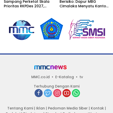
Sampang Perketat Skala
Berisiko: Dapur MBG
Prioritas RKPDes 2027,
Cimalaka Menyatu Kantor
Sekcam Mengingatkan
Desa, Fasilitas Jauh dari
Desa tidak boleh terjebak
Standar
pada pemerataan yang
seragam
MMC.co.id
E-Katalog
tv
Terhubung Dengan Kami
Tentang Kami
|
Iklan
|
Pedoman Media Siber
|
Kontak
|