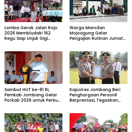
Lomba Gerak Jalan Rojo
Warga Mancilan
2026 Membludak! 162
Mojoagung Gelar
Regu Siap Unjuk Gigi
Pengajian Rutinan Jumat
Padati Rute Ngoro-
Legi Sekaligus Sambut HUT
Jombang
17 Agustus Ke- 81 RI
Sambut HUT ke-81 RI,
Kapolres Jombang Beri
Pemkab Jombang Gelar
Penghargaan Personil
Porkab 2026 untuk Perkuat
Berprestasi, Tegaskan
Solidaritas Antar-ASN
Komitmen Zero Miras
Jelang Muktamar NU ke-
35