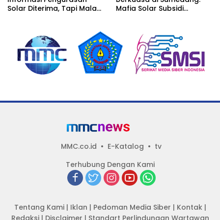
Solar Diterima, Tapi Malah
Mafia Solar Subsidi
Menunggu Orang Lain
Beroperasi Terang-
Carikan Bukti!
Terangan, Seolah Hukum
Bungkam
MMC.co.id
E-Katalog
tv
Terhubung Dengan Kami
Tentang Kami
|
Iklan
|
Pedoman Media Siber
|
Kontak
|
Redaksi
|
Disclaimer
|
Standart Perlindungan Wartawan