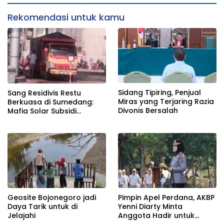
Rekomendasi untuk kamu
Sidang Tipiring, Penjual
Sang Residivis Restu
Miras yang Terjaring Razia
Berkuasa di Sumedang:
Divonis Bersalah
Mafia Solar Subsidi
Beroperasi Terang-
Terangan, Seolah Hukum
Bungkam
Geosite Bojonegoro jadi
Pimpin Apel Perdana, AKBP
Daya Tarik untuk di
Yenni Diarty Minta
Jelajahi
Anggota Hadir untuk