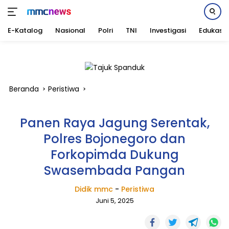
E-Katalog
Nasional
Polri
TNI
Investigasi
Edukasi
Langsung
ke
konten
Beranda
Peristiwa
Panen Raya Jagung Serentak,
Polres Bojonegoro dan
Forkopimda Dukung
Swasembada Pangan
Didik mmc
-
Peristiwa
Juni 5, 2025