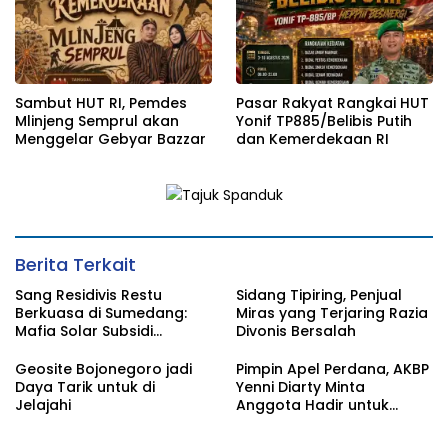
Sambut HUT RI, Pemdes
Pasar Rakyat Rangkai HUT
Mlinjeng Semprul akan
Yonif TP885/Belibis Putih
Menggelar Gebyar Bazzar
dan Kemerdekaan RI
Berita Terkait
Sang Residivis Restu
Sidang Tipiring, Penjual
Berkuasa di Sumedang:
Miras yang Terjaring Razia
Mafia Solar Subsidi
Divonis Bersalah
Beroperasi Terang-
Terangan, Seolah Hukum
Geosite Bojonegoro jadi
Pimpin Apel Perdana, AKBP
Bungkam
Daya Tarik untuk di
Yenni Diarty Minta
Jelajahi
Anggota Hadir untuk
Masyarakat