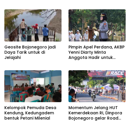
Beroperasi Terang-
Terangan, Seolah Hukum
Bungkam
Geosite Bojonegoro jadi
Pimpin Apel Perdana, AKBP
Daya Tarik untuk di
Yenni Diarty Minta
Jelajahi
Anggota Hadir untuk
Masyarakat
Kelompok Pemuda Desa
Momentum Jelang HUT
Kendung, Kedungadem
Kemerdekaan RI, Dinpora
bentuk Petani Milenial
Bojonegoro gelar Road
Race