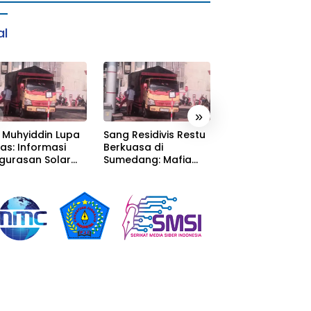
al
»
 Muhyiddin Lupa
Sang Residivis Restu
KEBAKARAN GU
as: Informasi
Berkuasa di
LIMBAH SISAKAN
gurasan Solar
Sumedang: Mafia
MASALAH MULAI 
erima, Tapi Malah
Solar Subsidi
PENCEMARAN SA
unggu Orang
Beroperasi Terang-
DUGAAN GUDAN
n Carikan Bukti!
Terangan, Seolah
TERSEBUT TAK
Hukum Bungkam
KANTONGI IZIN
LINGKUNGAN