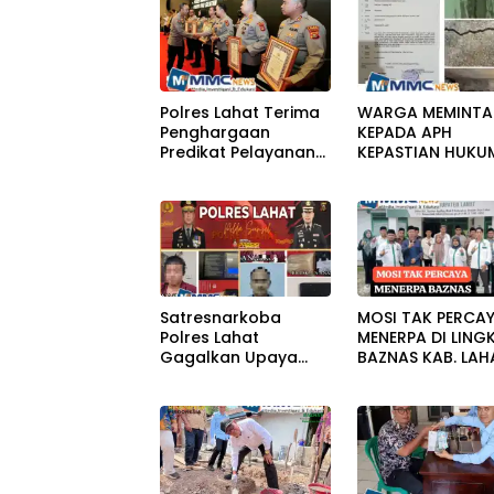
Polres Lahat Terima
WARGA MEMINTA
Penghargaan
KEPADA APH
Predikat Pelayanan
KEPASTIAN HUKU
Prima Tahun 2026
PERKARA PERUSA
BANGUNAN RUM
Satresnarkoba
MOSI TAK PERCA
Polres Lahat
MENERPA DI LING
Gagalkan Upaya
BAZNAS KAB. LAH
Penyelundupan Sabu
KeTahanan,Dua
Pelaku Diamankan