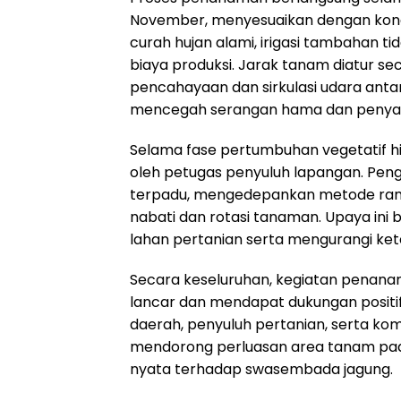
November, menyesuaikan dengan kond
curah hujan alami, irigasi tambahan t
biaya produksi. Jarak tanam diatur s
pencahayaan dan sirkulasi udara ant
mencegah serangan hama dan penyak
Selama fase pertumbuhan vegetatif hi
oleh petugas penyuluh lapangan. Pen
terpadu, mengedepankan metode rama
nabati dan rotasi tanaman. Upaya ini
lahan pertanian serta mengurangi ket
Secara keseluruhan, kegiatan penanam
lancar dan mendapat dukungan positif
daerah, penyuluh pertanian, serta kom
mendorong perluasan area tanam pad
nyata terhadap swasembada jagung.