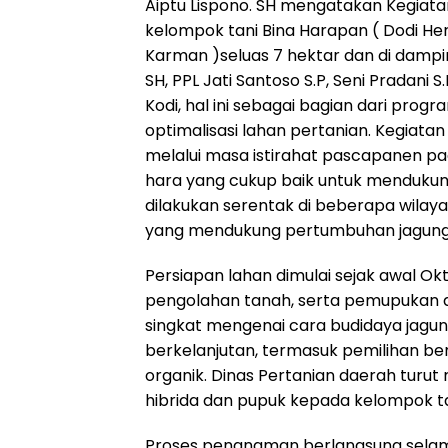
Aiptu Lispono. SH mengatakan Kegiat
kelompok tani Bina Harapan ( Dodi Herw
Karman )seluas 7 hektar dan di dampi
SH, PPL Jati Santoso S.P, Seni Pradan
Kodi, hal ini sebagai bagian dari pr
optimalisasi lahan pertanian. Kegiatan
melalui masa istirahat pascapanen padi
hara yang cukup baik untuk menduk
dilakukan serentak di beberapa wilay
yang mendukung pertumbuhan jagung
Persiapan lahan dimulai sejak awal 
pengolahan tanah, serta pemupukan das
singkat mengenai cara budidaya jagun
berkelanjutan, termasuk pemilihan be
organik. Dinas Pertanian daerah turut
hibrida dan pupuk kepada kelompok ta
Proses penanaman berlangsung selam