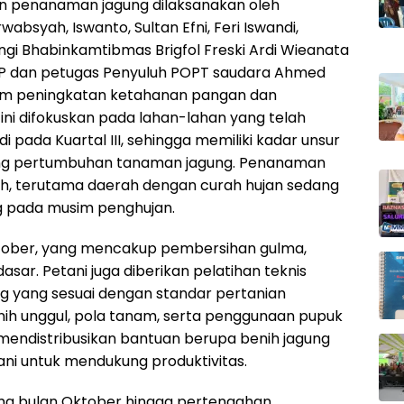
an penanaman jagung dilaksanakan oleh
absyah, Iswanto, Sultan Efni, Feri Iswandi,
ngi Bhabinkamtibmas Brigfol Freski Ardi Wieanata
i S.P dan petugas Penyuluh POPT saudara Ahmed
ogram peningkatan ketahanan pangan dan
 ini difokuskan pada lahan-lahan yang telah
 pada Kuartal III, sehingga memiliki kadar unsur
ung pertumbuhan tanaman jagung. Penanaman
ah, terutama daerah dengan curah hujan sedang
 pada musim penghujan.
Oktober, yang mencakup pembersihan gulma,
ar. Petani juga diberikan pelatihan teknis
g yang sesuai dengan standar pertanian
nih unggul, pola tanam, serta penggunaan pupuk
 mendistribusikan bantuan berupa benih jagung
ni untuk mendukung produktivitas.
a bulan Oktober hingga pertengahan