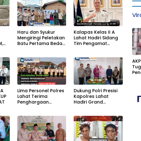
Vir
Haru dan Syukur
Kalapas Kelas II A
Mengiringi Peletakan
Lahat Hadiri Sidang
M,
Batu Pertama Bedah
Tim Pengamat
KAN
Rumah Ibu Jamilah
Pemasyarakatan
«
AH
(TPP) Bersama Tim
TPP KanWil DirJenPas
AKP
Sumsel Dan Bapas
Tug
Kelas II Lahat
Pen
Dit
Men
Lai
YA
Lima Personel Polres
Dukung Polri Presisi
KUP
Lahat Terima
Kapolres Lahat
AT
Penghargaan
Hadiri Grand
Kapolda Sumsel
Opening Nutrition
Center PowerFit