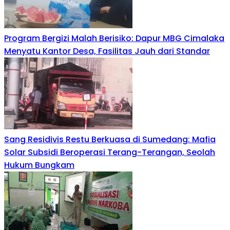
Program Bergizi Malah Berisiko: Dapur MBG Cimalaka
Menyatu Kantor Desa, Fasilitas Jauh dari Standar
Sang Residivis Restu Berkuasa di Sumedang: Mafia
Solar Subsidi Beroperasi Terang-Terangan, Seolah
Hukum Bungkam