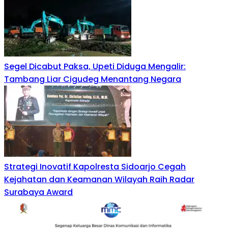
Segel Dicabut Paksa, Upeti Diduga Mengalir:
Tambang Liar Cigudeg Menantang Negara
Strategi Inovatif Kapolresta Sidoarjo Cegah
Kejahatan dan Keamanan Wilayah Raih Radar
Surabaya Award