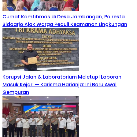
Curhat Kamtibmas di Desa Jambangan, Polresta
Sidoarjo Ajak Warga Peduli Keamanan Lingkungan
Korupsi Jalan & Laboratorium Meletup! Laporan
Masuk Kejari — Karisma Harianja: Ini Baru Awal
Gempuran