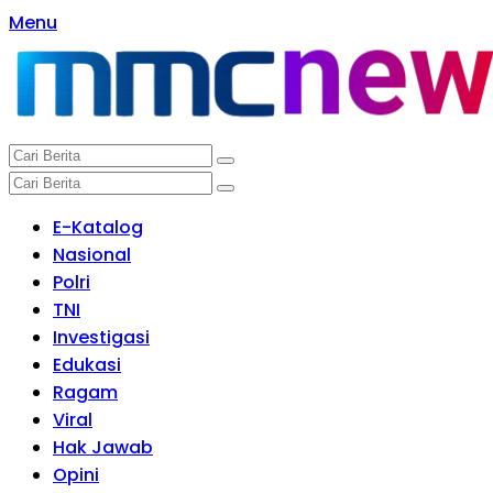
Langsung
Menu
ke
konten
E-Katalog
Nasional
Polri
TNI
Investigasi
Edukasi
Ragam
Viral
Hak Jawab
Opini