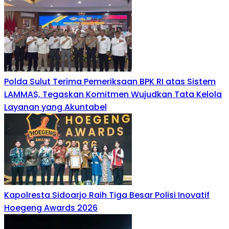
Polda Sulut Terima Pemeriksaan BPK RI atas Sistem
LAMMAS, Tegaskan Komitmen Wujudkan Tata Kelola
Layanan yang Akuntabel
Kapolresta Sidoarjo Raih Tiga Besar Polisi Inovatif
Hoegeng Awards 2026