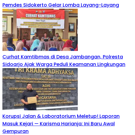
Pemdes Sidokerto Gelar Lomba Layang-Layang
Curhat Kamtibmas di Desa Jambangan, Polresta
Sidoarjo Ajak Warga Peduli Keamanan Lingkungan
Korupsi Jalan & Laboratorium Meletup! Laporan
Masuk Kejari — Karisma Harianja: Ini Baru Awal
Gempuran