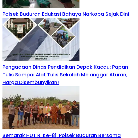
Polsek Buduran Edukasi Bahaya Narkoba Sejak Dini
Pengadaan Dinas Pendidikan Depok Kacau: Papan
Tulis Sampai Alat Tulis Sekolah Melanggar Aturan,
Harga Disembunyikan!
Semarak HUT RI Ke-81, Polsek Buduran Bersama