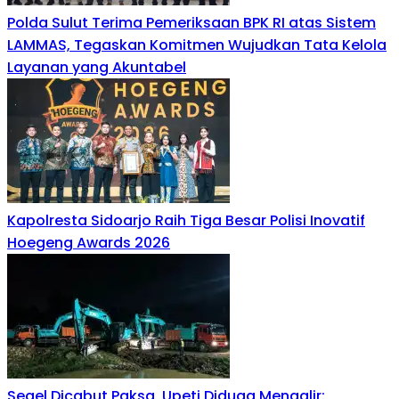
Polda Sulut Terima Pemeriksaan BPK RI atas Sistem
LAMMAS, Tegaskan Komitmen Wujudkan Tata Kelola
Layanan yang Akuntabel
Kapolresta Sidoarjo Raih Tiga Besar Polisi Inovatif
Hoegeng Awards 2026
Segel Dicabut Paksa, Upeti Diduga Mengalir: