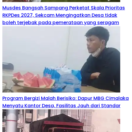
Musdes Bangsah Sampang Perketat Skala Prioritas
RKPDes 2027, Sekcam Mengingatkan Desa tidak
boleh terjebak pada pemerataan yang seragam
Program Bergizi Malah Berisiko: Dapur MBG Cimalaka
Menyatu Kantor Desa, Fasilitas Jauh dari Standar