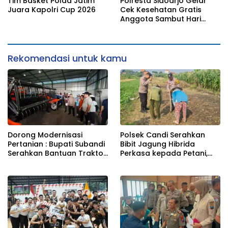
Tim Basket Polda Jatim
Polresta Sidoarjo Gelar
Juara Kapolri Cup 2026
Cek Kesehatan Gratis
Anggota Sambut Hari
Bhayangkara ke-80
Rekomendasi untuk kamu
Dorong Modernisasi
Polsek Candi Serahkan
Pertanian : Bupati Subandi
Bibit Jagung Hibrida
Serahkan Bantuan Traktor
Perkasa kepada Petani,
Kepada Kelompik Tani Di
Perkuat Ketahanan
Tulangan
Pangan di Sidoarjo