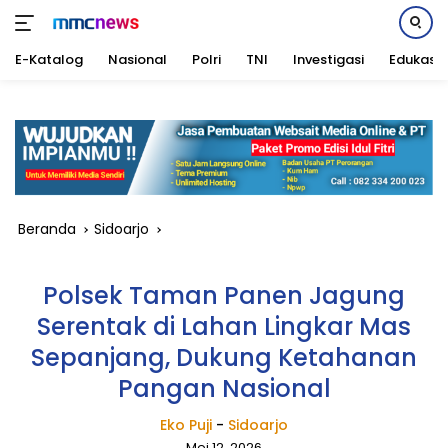
E-Katalog
Nasional
Polri
TNI
Investigasi
Edukasi
Langsung
ke
konten
Beranda
Sidoarjo
Polsek Taman Panen Jagung
Serentak di Lahan Lingkar Mas
Sepanjang, Dukung Ketahanan
Pangan Nasional
Eko Puji
-
Sidoarjo
Mei 12, 2026