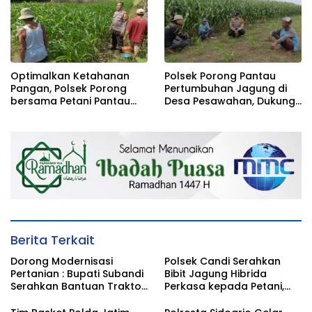
Optimalkan Ketahanan
Polsek Porong Pantau
Pangan, Polsek Porong
Pertumbuhan Jagung di
bersama Petani Pantau
Desa Pesawahan, Dukung
Perkembangan Tanaman
Ketahanan Pangan
Jagung
Nasional
Berita Terkait
Dorong Modernisasi
Polsek Candi Serahkan
Pertanian : Bupati Subandi
Bibit Jagung Hibrida
Serahkan Bantuan Traktor
Perkasa kepada Petani,
Kepada Kelompik Tani Di
Perkuat Ketahanan
Tulangan
Pangan di Sidoarjo