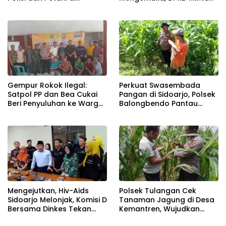
Balongbendo Kelola
Proses Tetap Transparan
Tanaman Jagung
Gempur Rokok Ilegal:
Perkuat Swasembada
Satpol PP dan Bea Cukai
Pangan di Sidoarjo, Polsek
Beri Penyuluhan ke Warga
Balongbendo Pantau
Tanggulangin
Perkembangan Tanaman
Jagung Hibrida
Mengejutkan, Hiv-Aids
Polsek Tulangan Cek
Sidoarjo Melonjak, Komisi D
Tanaman Jagung di Desa
Bersama Dinkes Tekan
Kemantren, Wujudkan
Kenaikan Secara Masif
Swasembada Pangan