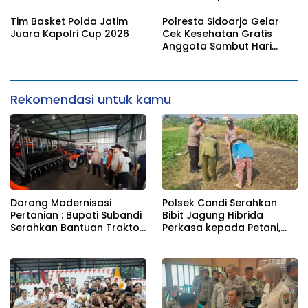
Kepada Kelompik Tani Di
Perkuat Ketahanan
Tulangan
Pangan di Sidoarjo
Tim Basket Polda Jatim
Polresta Sidoarjo Gelar
Juara Kapolri Cup 2026
Cek Kesehatan Gratis
Anggota Sambut Hari
Bhayangkara ke-80
Rekomendasi untuk kamu
Dorong Modernisasi
Polsek Candi Serahkan
Pertanian : Bupati Subandi
Bibit Jagung Hibrida
Serahkan Bantuan Traktor
Perkasa kepada Petani,
Kepada Kelompik Tani Di
Perkuat Ketahanan
Tulangan
Pangan di Sidoarjo