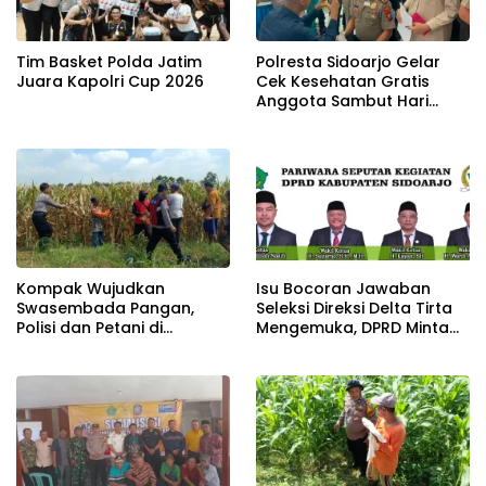
Tim Basket Polda Jatim
Polresta Sidoarjo Gelar
Juara Kapolri Cup 2026
Cek Kesehatan Gratis
Anggota Sambut Hari
Bhayangkara ke-80
Kompak Wujudkan
Isu Bocoran Jawaban
Swasembada Pangan,
Seleksi Direksi Delta Tirta
Polisi dan Petani di
Mengemuka, DPRD Minta
Balongbendo Kelola
Proses Tetap Transparan
Tanaman Jagung