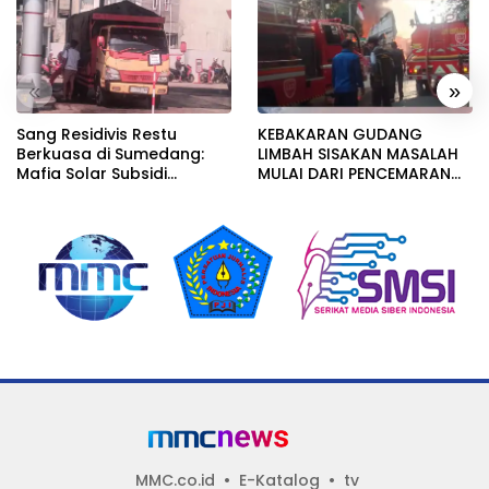
«
»
Sang Residivis Restu
KEBAKARAN GUDANG
Berkuasa di Sumedang:
LIMBAH SISAKAN MASALAH
Mafia Solar Subsidi
MULAI DARI PENCEMARAN
Beroperasi Terang-
SAMPAI DUGAAN GUDANG
Terangan, Seolah Hukum
TERSEBUT TAK KANTONGI
Bungkam
IZIN LINGKUNGAN
MMC.co.id
E-Katalog
tv