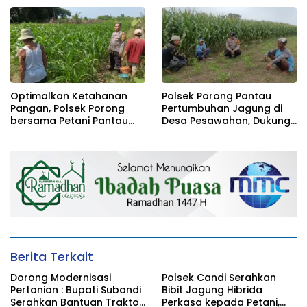
Optimalkan Ketahanan
Polsek Porong Pantau
Pangan, Polsek Porong
Pertumbuhan Jagung di
bersama Petani Pantau
Desa Pesawahan, Dukung
Perkembangan Tanaman
Ketahanan Pangan
Jagung
Nasional
Berita Terkait
Dorong Modernisasi
Polsek Candi Serahkan
Pertanian : Bupati Subandi
Bibit Jagung Hibrida
Serahkan Bantuan Traktor
Perkasa kepada Petani,