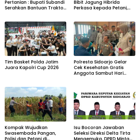
Pertanian : Bupati Subandi
Bibit Jagung Hibrida
Serahkan Bantuan Traktor
Perkasa kepada Petani,
Kepada Kelompik Tani Di
Perkuat Ketahanan
Tulangan
Pangan di Sidoarjo
Tim Basket Polda Jatim
Polresta Sidoarjo Gelar
Juara Kapolri Cup 2026
Cek Kesehatan Gratis
Anggota Sambut Hari
Bhayangkara ke-80
Kompak Wujudkan
Isu Bocoran Jawaban
Swasembada Pangan,
Seleksi Direksi Delta Tirta
Polisi dan Petani di
Mengemuka, DPRD Minta