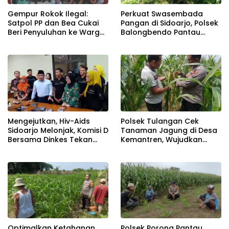
Gempur Rokok Ilegal:
Perkuat Swasembada
Satpol PP dan Bea Cukai
Pangan di Sidoarjo, Polsek
Beri Penyuluhan ke Warga
Balongbendo Pantau
Tanggulangin
Perkembangan Tanaman
Jagung Hibrida
Mengejutkan, Hiv-Aids
Polsek Tulangan Cek
Sidoarjo Melonjak, Komisi D
Tanaman Jagung di Desa
Bersama Dinkes Tekan
Kemantren, Wujudkan
Kenaikan Secara Masif
Swasembada Pangan
Optimalkan Ketahanan
Polsek Porong Pantau