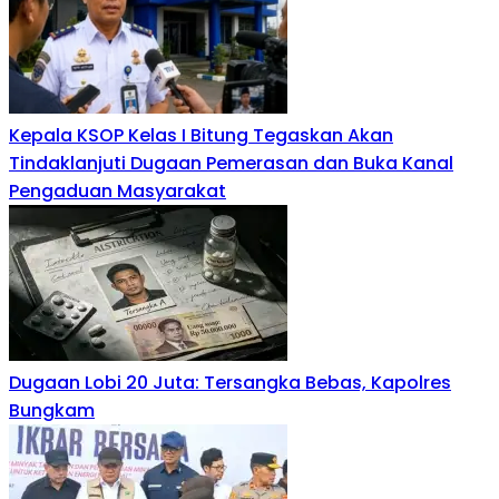
Kepala KSOP Kelas I Bitung Tegaskan Akan
Tindaklanjuti Dugaan Pemerasan dan Buka Kanal
Pengaduan Masyarakat
Dugaan Lobi 20 Juta: Tersangka Bebas, Kapolres
Bungkam