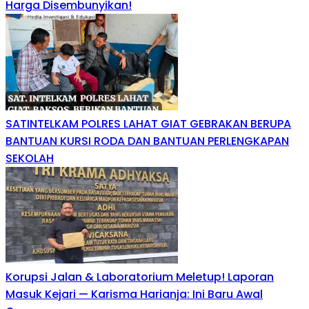
Harga Disembunyikan!
SATINTELKAM POLRES LAHAT GIAT GEBRAKAN BERUPA
BANTUAN KURSI RODA DAN BANTUAN PERLENGKAPAN
SEKOLAH
Korupsi Jalan & Laboratorium Meletup! Laporan
Masuk Kejari — Karisma Harianja: Ini Baru Awal