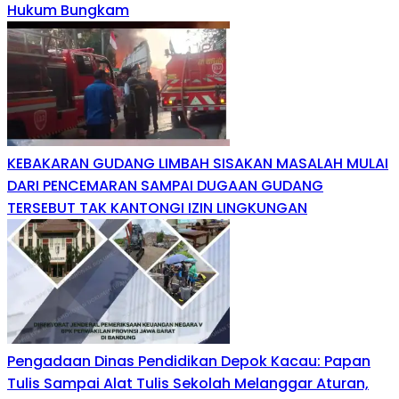
Hukum Bungkam
KEBAKARAN GUDANG LIMBAH SISAKAN MASALAH MULAI
DARI PENCEMARAN SAMPAI DUGAAN GUDANG
TERSEBUT TAK KANTONGI IZIN LINGKUNGAN
Pengadaan Dinas Pendidikan Depok Kacau: Papan
Tulis Sampai Alat Tulis Sekolah Melanggar Aturan,