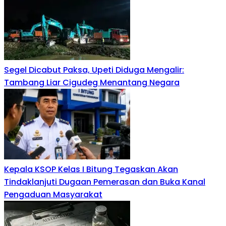
Segel Dicabut Paksa, Upeti Diduga Mengalir:
Tambang Liar Cigudeg Menantang Negara
Kepala KSOP Kelas I Bitung Tegaskan Akan
Tindaklanjuti Dugaan Pemerasan dan Buka Kanal
Pengaduan Masyarakat