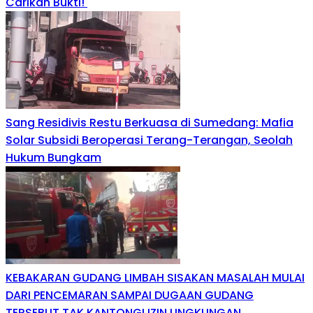
Carikan Bukti!
Sang Residivis Restu Berkuasa di Sumedang: Mafia
Solar Subsidi Beroperasi Terang-Terangan, Seolah
Hukum Bungkam
KEBAKARAN GUDANG LIMBAH SISAKAN MASALAH MULAI
DARI PENCEMARAN SAMPAI DUGAAN GUDANG
TERSEBUT TAK KANTONGI IZIN LINGKUNGAN