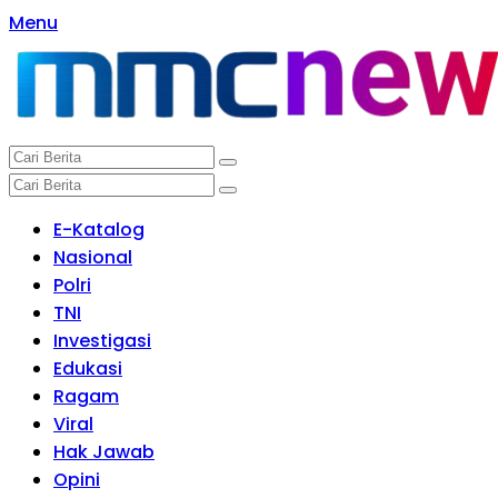
Langsung
Menu
ke
konten
E-Katalog
Nasional
Polri
TNI
Investigasi
Edukasi
Ragam
Viral
Hak Jawab
Opini