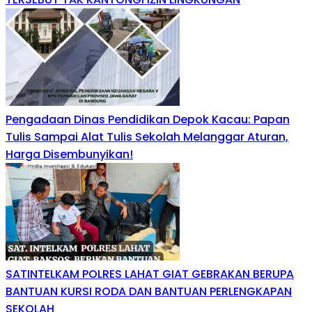
Pengadaan Dinas Pendidikan Depok Kacau: Papan
Tulis Sampai Alat Tulis Sekolah Melanggar Aturan,
Harga Disembunyikan!
SATINTELKAM POLRES LAHAT GIAT GEBRAKAN BERUPA
BANTUAN KURSI RODA DAN BANTUAN PERLENGKAPAN
SEKOLAH