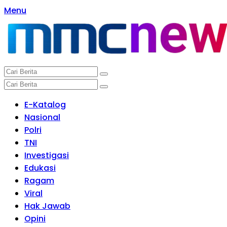
Langsung
Menu
ke
konten
E-Katalog
Nasional
Polri
TNI
Investigasi
Edukasi
Ragam
Viral
Hak Jawab
Opini