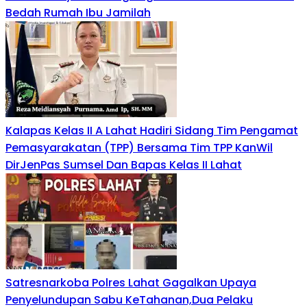
Bedah Rumah Ibu Jamilah
Kalapas Kelas II A Lahat Hadiri Sidang Tim Pengamat
Pemasyarakatan (TPP) Bersama Tim TPP KanWil
DirJenPas Sumsel Dan Bapas Kelas II Lahat
Satresnarkoba Polres Lahat Gagalkan Upaya
Penyelundupan Sabu KeTahanan,Dua Pelaku