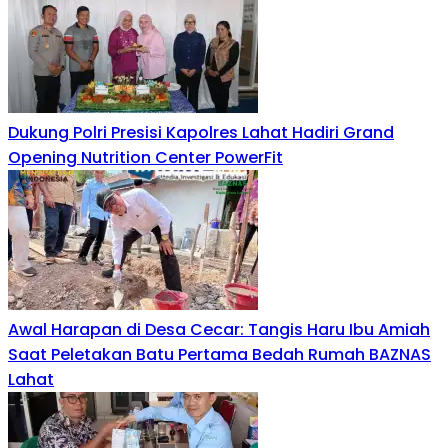
Dukung Polri Presisi Kapolres Lahat Hadiri Grand
Opening Nutrition Center PowerFit
Awal Harapan di Desa Cecar: Tangis Haru Ibu Amiah
Saat Peletakan Batu Pertama Bedah Rumah BAZNAS
Lahat