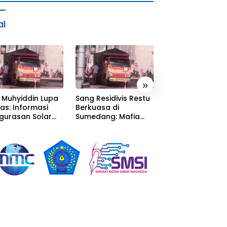
al
»
 Muhyiddin Lupa
Sang Residivis Restu
KEBAKARAN GU
as: Informasi
Berkuasa di
LIMBAH SISAKAN
gurasan Solar
Sumedang: Mafia
MASALAH MULAI 
erima, Tapi Malah
Solar Subsidi
PENCEMARAN SA
unggu Orang
Beroperasi Terang-
DUGAAN GUDAN
n Carikan Bukti!
Terangan, Seolah
TERSEBUT TAK
Hukum Bungkam
KANTONGI IZIN
LINGKUNGAN