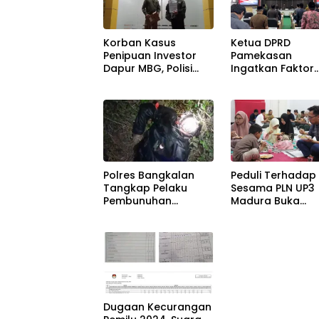
Korban Kasus
Ketua DPRD
Penipuan Investor
Pamekasan
Dapur MBG, Polisi
Ingatkan Faktor
Lakukan
Regulasi Terkait
Pengumpulan Bukti-
Dana Cadangan
bukti
Pilkada 2029
Polres Bangkalan
Peduli Terhadap
Tangkap Pelaku
Sesama PLN UP3
Pembunuhan
Madura Buka
Dikonang
Bersama Anak Y
Dugaan Kecurangan