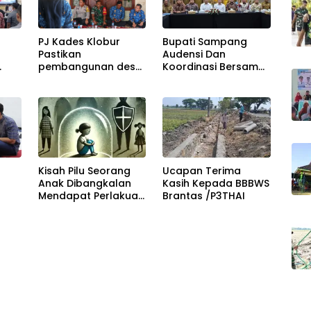
PJ Kades Klobur
Bupati Sampang
Pastikan
Audensi Dan
pembangunan desa
Koordinasi Bersama
tepat sasaran dan
KPK
menyentuh langsung
kebutuhan warga
Kisah Pilu Seorang
Ucapan Terima
Anak Dibangkalan
Kasih Kepada BBBWS
Mendapat Perlakuan
Brantas /P3THAI
atim
Tidak Baik Dari
Neneknya Sendiri