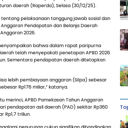
uran daerah (Raperda), Selasa (30/12/25).
tentang pelaksanaan tanggung jawab sosial dan
a Anggaran Pendapatan dan Belanja Daerah
Anggaran 2026.
menyampaikan bahwa dalam rapat paripurna
daerah telah menyepakati penetapan APBD 2026
riliun. Sementara pendapatan daerah ditetapkan
sisa lebih pembiayaan anggaran (Silpa) sebesar
sebesar Rp176 miliar,” katanya.
ah itu merinci, APBD Pamekasan Tahun Anggaran
Top
i dari pendapatan asli daerah (PAD) sekitar Rp360
Rp1,7 triliun.
ngalami penurunan cukup signifikan dibandingkan