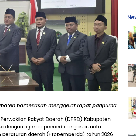
Ne
upaten pamekasan menggelar rapat paripurna
erwakilan Rakyat Daerah (DPRD) Kabupaten
na dengan agenda penandatanganan nota
peraturan daerah (Propemperda) tahun 2026