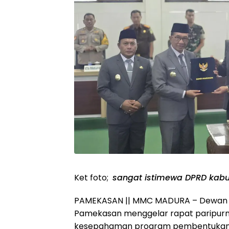
Ket foto;
sangat istimewa DPRD kab
PAMEKASAN || MMC MADURA – Dewan P
Pamekasan menggelar rapat paripur
kesepahaman program pembentukan 