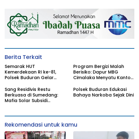
Menantang Negara
Keamanan Wilayah Raih
Radar Surabaya Award
Berita Terkait
Semarak HUT
Program Bergizi Malah
Kemerdekaan RI ke-81,
Berisiko: Dapur MBG
Polsek Buduran Gelar
Cimalaka Menyatu Kantor
Lomba Tradisional Pererat
Desa, Fasilitas Jauh dari
Soliditas Personel
Standar
Sang Residivis Restu
Polsek Buduran Edukasi
Berkuasa di Sumedang:
Bahaya Narkoba Sejak Dini
Mafia Solar Subsidi
Beroperasi Terang-
Terangan, Seolah Hukum
Bungkam
Rekomendasi untuk kamu