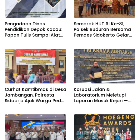
Semarak HUT RI Ke-81,
Pengadaan Dinas
Polsek Buduran Bersama
Pendidikan Depok Kacau:
Pemdes Sidokerto Gelar
Papan Tulis Sampai Alat
Lomba Layang-Layang
Tulis Sekolah Melanggar
Aturan, Harga
Disembunyikan!
Curhat Kamtibmas di Desa
Korupsi Jalan &
Jambangan, Polresta
Laboratorium Meletup!
Sidoarjo Ajak Warga Peduli
Laporan Masuk Kejari —
Keamanan Lingkungan
Karisma Harianja: Ini Baru
Awal Gempuran