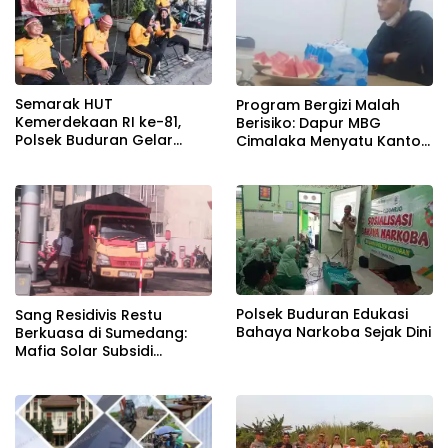
Semarak HUT
Program Bergizi Malah
Kemerdekaan RI ke-81,
Berisiko: Dapur MBG
Polsek Buduran Gelar
Cimalaka Menyatu Kantor
Lomba Tradisional Pererat
Desa, Fasilitas Jauh dari
Soliditas Personel
Standar
Polsek Buduran Edukasi
Sang Residivis Restu
Bahaya Narkoba Sejak Dini
Berkuasa di Sumedang:
Mafia Solar Subsidi
Beroperasi Terang-
Terangan, Seolah Hukum
Bungkam