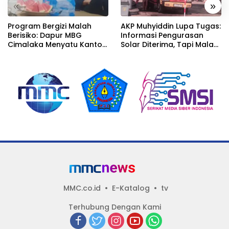
«
»
Program Bergizi Malah
AKP Muhyiddin Lupa Tugas:
Berisiko: Dapur MBG
Informasi Pengurasan
Cimalaka Menyatu Kantor
Solar Diterima, Tapi Malah
Desa, Fasilitas Jauh dari
Menunggu Orang Lain
Standar
Carikan Bukti!
MMC.co.id
E-Katalog
tv
Terhubung Dengan Kami