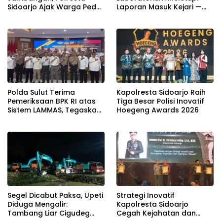
Sidoarjo Ajak Warga Peduli
Laporan Masuk Kejari —
Keamanan Lingkungan
Karisma Harianja: Ini Baru
Awal Gempuran
Polda Sulut Terima
Kapolresta Sidoarjo Raih
Pemeriksaan BPK RI atas
Tiga Besar Polisi Inovatif
Sistem LAMMAS, Tegaskan
Hoegeng Awards 2026
Komitmen Wujudkan Tata
Kelola Layanan yang
Akuntabel
Segel Dicabut Paksa, Upeti
Strategi Inovatif
Diduga Mengalir:
Kapolresta Sidoarjo
Tambang Liar Cigudeg
Cegah Kejahatan dan