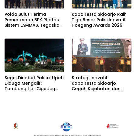
Polda Sulut Terima
Kapolresta Sidoarjo Raih
Pemeriksaan BPK RI atas
Tiga Besar Polisi Inovatif
Sistem LAMMAS, Tegaskan
Hoegeng Awards 2026
Komitmen Wujudkan Tata
Kelola Layanan yang
Akuntabel
Segel Dicabut Paksa, Upeti
Strategi Inovatif
Diduga Mengalir:
Kapolresta Sidoarjo
Tambang Liar Cigudeg
Cegah Kejahatan dan
Menantang Negara
Keamanan Wilayah Raih
Radar Surabaya Award