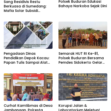
Polsek Buduran Edukasi
Sang Residivis Restu
Bahaya Narkoba Sejak Dini
Berkuasa di Sumedang:
Mafia Solar Subsidi
Beroperasi Terang-
Terangan, Seolah Hukum
Bungkam
Semarak HUT RI Ke-81,
Pengadaan Dinas
Polsek Buduran Bersama
Pendidikan Depok Kacau:
Pemdes Sidokerto Gelar
Papan Tulis Sampai Alat
Lomba Layang-Layang
Tulis Sekolah Melanggar
Aturan, Harga
Disembunyikan!
Curhat Kamtibmas di Desa
Korupsi Jalan &
Jambangan, Polresta
Laboratorium Meletup!