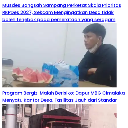
Musdes Bangsah Sampang Perketat Skala Prioritas
RKPDes 2027, Sekcam Mengingatkan Desa tidak
boleh terjebak pada pemerataan yang seragam
Program Bergizi Malah Berisiko: Dapur MBG Cimalaka
Menyatu Kantor Desa, Fasilitas Jauh dari Standar