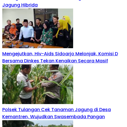
Jagung Hibrida
Mengejutkan, Hiv-Aids Sidoarjo Melonjak, Komisi D
Bersama Dinkes Tekan Kenaikan Secara Masif
Polsek Tulangan Cek Tanaman Jagung di Desa
Kemantren, Wujudkan Swasembada Pangan