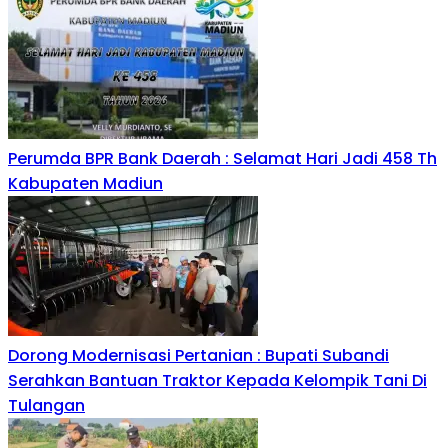
Perumda BPR Bank Daerah : Selamat Hari Jadi 458 Th
Kabupaten Madiun
Dorong Modernisasi Pertanian : Bupati Subandi
Serahkan Bantuan Traktor Kepada Kelompik Tani Di
Tulangan