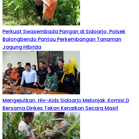
Perkuat Swasembada Pangan di Sidoarjo, Polsek
Balongbendo Pantau Perkembangan Tanaman
Jagung Hibrida
Mengejutkan, Hiv-Aids Sidoarjo Melonjak, Komisi D
Bersama Dinkes Tekan Kenaikan Secara Masif