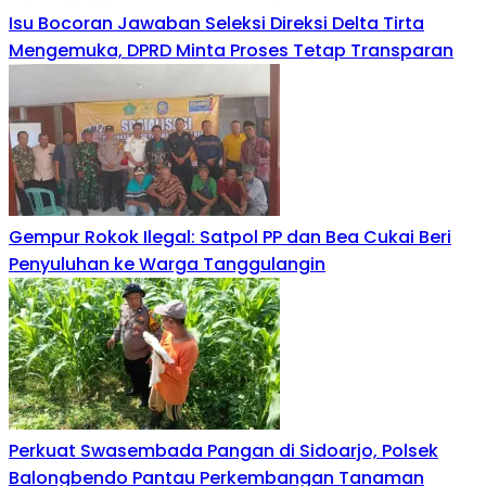
Isu Bocoran Jawaban Seleksi Direksi Delta Tirta
Mengemuka, DPRD Minta Proses Tetap Transparan
Gempur Rokok Ilegal: Satpol PP dan Bea Cukai Beri
Penyuluhan ke Warga Tanggulangin
Perkuat Swasembada Pangan di Sidoarjo, Polsek
Balongbendo Pantau Perkembangan Tanaman