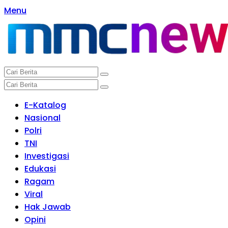
Langsung
Menu
ke
konten
E-Katalog
Nasional
Polri
TNI
Investigasi
Edukasi
Ragam
Viral
Hak Jawab
Opini