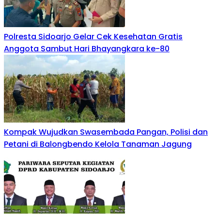
Polresta Sidoarjo Gelar Cek Kesehatan Gratis
Anggota Sambut Hari Bhayangkara ke-80
Kompak Wujudkan Swasembada Pangan, Polisi dan
Petani di Balongbendo Kelola Tanaman Jagung