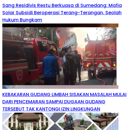
Sang Residivis Restu Berkuasa di Sumedang: Mafia
Solar Subsidi Beroperasi Terang-Terangan, Seolah
Hukum Bungkam
KEBAKARAN GUDANG LIMBAH SISAKAN MASALAH MULAI
DARI PENCEMARAN SAMPAI DUGAAN GUDANG
TERSEBUT TAK KANTONGI IZIN LINGKUNGAN