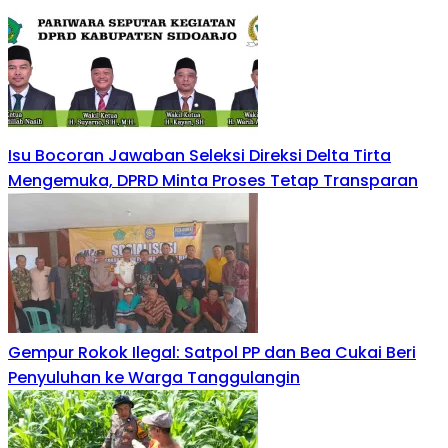
Isu Bocoran Jawaban Seleksi Direksi Delta Tirta
Mengemuka, DPRD Minta Proses Tetap Transparan
Gempur Rokok Ilegal: Satpol PP dan Bea Cukai Beri
Penyuluhan ke Warga Tanggulangin