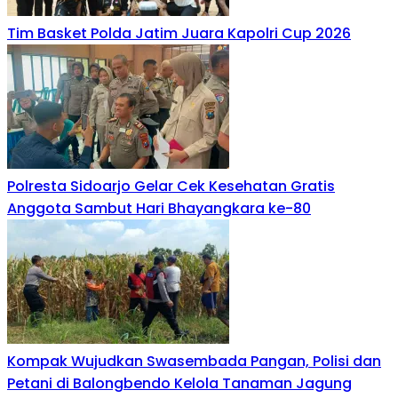
Tim Basket Polda Jatim Juara Kapolri Cup 2026
Polresta Sidoarjo Gelar Cek Kesehatan Gratis
Anggota Sambut Hari Bhayangkara ke-80
Kompak Wujudkan Swasembada Pangan, Polisi dan
Petani di Balongbendo Kelola Tanaman Jagung