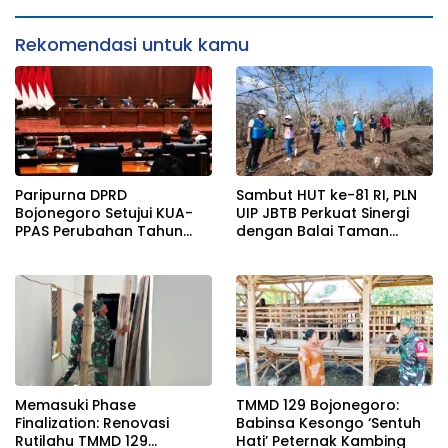
Koko Dikebut
Rekomendasi untuk kamu
Paripurna DPRD
Sambut HUT ke-81 RI, PLN
Bojonegoro Setujui KUA-
UIP JBTB Perkuat Sinergi
PPAS Perubahan Tahun
dengan Balai Taman
2026
Nasional Baluran Bahas
Kajian Rencana Proyek
SUTET 500 kV Paiton–
Watudodol/Kalipuro
Memasuki Phase
TMMD 129 Bojonegoro:
Finalization: Renovasi
Babinsa Kesongo ‘Sentuh
Rutilahu TMMD 129
Hati’ Peternak Kambing