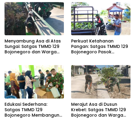
Menyambung Asa di Atas
Perkuat Ketahanan
Sungai: Satgas TMMD 129
Pangan: Satgas TMMD 129
Bojonegoro dan Warga
Bojonegoro Pasok
Wujudkan Jembatan
Ratusan Bibit Sayuran
Brang Etan
untuk Warga Kesongo
Edukasi Sederhana:
Merajut Asa di Dusun
Satgas TMMD 129
Krebet: Satgas TMMD 129
Bojonegoro Membangun
Bojonegoro dan Warga
Kesadaran dan Karakter
Kompak Perkuat Drainase
Peduli Lingkungan di
Kesongo