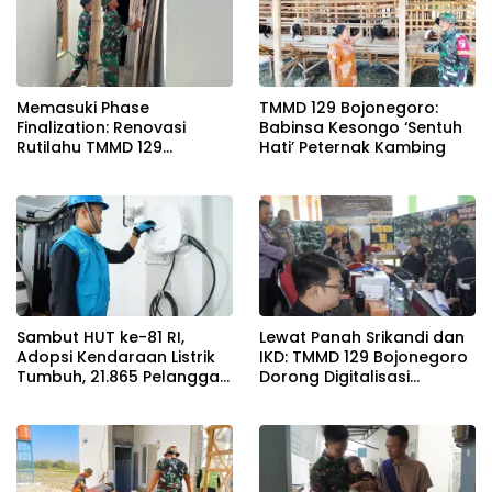
Memasuki Phase
TMMD 129 Bojonegoro:
Finalization: Renovasi
Babinsa Kesongo ‘Sentuh
Rutilahu TMMD 129
Hati’ Peternak Kambing
Bojonegoro di Rumah Pak
Koko Dikebut
Sambut HUT ke-81 RI,
Lewat Panah Srikandi dan
Adopsi Kendaraan Listrik
IKD: TMMD 129 Bojonegoro
Tumbuh, 21.865 Pelanggan
Dorong Digitalisasi
Baru Gunakan Home
Adminduk
Charging Services PLN
pada Semester I 2026