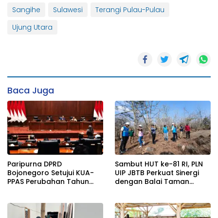
Sangihe
Sulawesi
Terangi Pulau-Pulau
Ujung Utara
Baca Juga
Paripurna DPRD
Sambut HUT ke-81 RI, PLN
Bojonegoro Setujui KUA-
UIP JBTB Perkuat Sinergi
PPAS Perubahan Tahun
dengan Balai Taman
2026
Nasional Baluran Bahas
Kajian Rencana Proyek
SUTET 500 kV Paiton–
Watudodol/Kalipuro