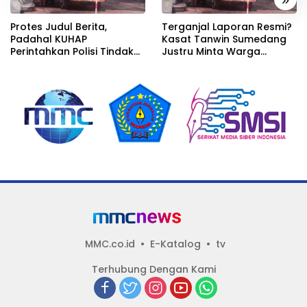
Protes Judul Berita,
Terganjal Laporan Resmi?
Padahal KUHAP
Kasat Tanwin Sumedang
Perintahkan Polisi Tindak
Justru Minta Warga
Tanpa Harus Ada Laporan
Datang Melapor, Padahal
Bukti Di Depan Mata
MMC.co.id
E-Katalog
tv
Terhubung Dengan Kami