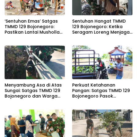
‘Sentuhan Emas’ Satgas
Sentuhan Hangat TMMD
TMMD 129 Bojonegoro:
129 Bojonegoro: Ketika
Pastikan Lantai Musholla
Seragam Loreng Menjaga
Rest Area Kesongo Rapi
Senyum Sang Balita di
dan Presisi
Kesongo
Menyambung Asa di Atas
Perkuat Ketahanan
Sungai: Satgas TMMD 129
Pangan: Satgas TMMD 129
Bojonegoro dan Warga
Bojonegoro Pasok
Wujudkan Jembatan
Ratusan Bibit Sayuran
Brang Etan
untuk Warga Kesongo