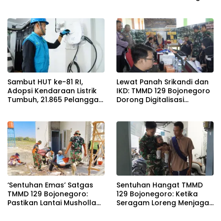
Bojonegoro di Rumah Pak
Koko Dikebut
Sambut HUT ke-81 RI,
Lewat Panah Srikandi dan
Adopsi Kendaraan Listrik
IKD: TMMD 129 Bojonegoro
Tumbuh, 21.865 Pelanggan
Dorong Digitalisasi
Baru Gunakan Home
Adminduk
Charging Services PLN
pada Semester I 2026
‘Sentuhan Emas’ Satgas
Sentuhan Hangat TMMD
TMMD 129 Bojonegoro:
129 Bojonegoro: Ketika
Pastikan Lantai Musholla
Seragam Loreng Menjaga
Rest Area Kesongo Rapi
Senyum Sang Balita di
dan Presisi
Kesongo