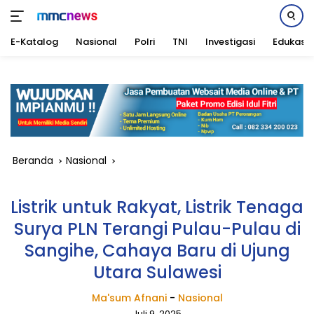
E-Katalog
Nasional
Polri
TNI
Investigasi
Edukasi
Langsung
ke
konten
Beranda
Nasional
Listrik untuk Rakyat, Listrik Tenaga
Surya PLN Terangi Pulau-Pulau di
Sangihe, Cahaya Baru di Ujung
Utara Sulawesi
Ma'sum Afnani
-
Nasional
Juli 9, 2025