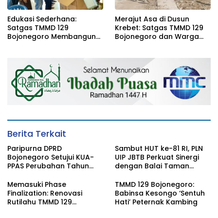
Edukasi Sederhana:
Merajut Asa di Dusun
Satgas TMMD 129
Krebet: Satgas TMMD 129
Bojonegoro Membangun
Bojonegoro dan Warga
Kesadaran dan Karakter
Kompak Perkuat Drainase
Peduli Lingkungan di
Kesongo
Berita Terkait
Paripurna DPRD
Sambut HUT ke-81 RI, PLN
Bojonegoro Setujui KUA-
UIP JBTB Perkuat Sinergi
PPAS Perubahan Tahun
dengan Balai Taman
2026
Nasional Baluran Bahas
Kajian Rencana Proyek
Memasuki Phase
TMMD 129 Bojonegoro:
SUTET 500 kV Paiton–
Finalization: Renovasi
Babinsa Kesongo ‘Sentuh
Watudodol/Kalipuro
Rutilahu TMMD 129
Hati’ Peternak Kambing
Bojonegoro di Rumah Pak