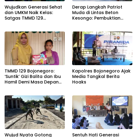
Wujudkan Generasi Sehat
Derap Langkah Patriot
dan UMKM Naik Kelas:
Muda di Lintas Beton
Satgas TMMD 129
Kesongo: Pembuktian
Bojonegoro Bersama
Sinergi TNI-Rakyat Lewat
Dinkes Edukasi Keamanan
TMMD 129 Bojonegoro
Pangan di Kesongo
TMMD 129 Bojonegoro:
Kapolres Bojonegoro Ajak
‘Suntik’ Gizi Balita dan Ibu
Media Tangkal Berita
Hamil Demi Masa Depan
Hoaks
Bebas Stunting
Wujud Nyata Gotong
Sentuh Hati Generasi