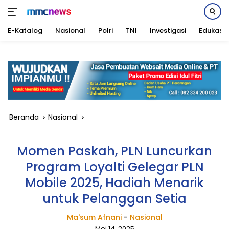
E-Katalog
Nasional
Polri
TNI
Investigasi
Edukasi
Langsung
ke
konten
Beranda
Nasional
Momen Paskah, PLN Luncurkan
Program Loyalti Gelegar PLN
Mobile 2025, Hadiah Menarik
untuk Pelanggan Setia
Ma'sum Afnani
-
Nasional
Mei 14, 2025