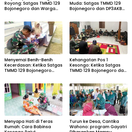
Royong: Satgas TMMD 129
Muda: Satgas TMMD 129
Bojonegoro dan Warga
Bojonegoro dan DP3AKB
Pacu Pembangunan
Edukasi Stunting, serta
Drainase demi Keawetan
Kesehatan Reproduksi di
Jalan Desa
Kesongo
Menyemai Benih-Benih
Kehangatan Pos 1
Kecerdasan: Ketika Satgas
Kesongo: Ketika Satgas
TMMD 129 Bojonegoro
TMMD 129 Bojonegoro dan
Membuka ‘Jendela Dunia’
Warga Menyatu Tanpa
Anak-Anak Kesongo
Sekat
Menyapa Hati di Teras
Turun ke Desa, Cantika
Rumah: Cara Babinsa
Wahono: program Gayatri
Kesongo Rajut
Diharapkan Mampu