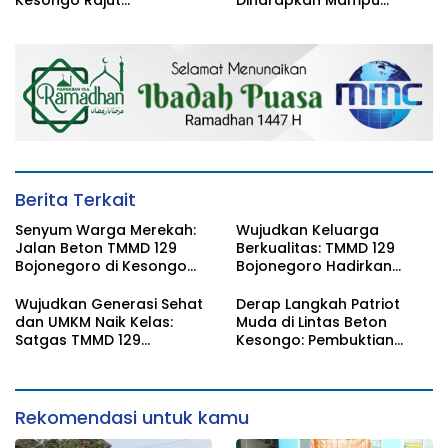
Kebersamaan di TMMD 129
Memperkuat Ketahanan
Bojonegoro
Pangan Keluarga
Berita Terkait
Senyum Warga Merekah:
Wujudkan Keluarga
Jalan Beton TMMD 129
Berkualitas: TMMD 129
Bojonegoro di Kesongo
Bojonegoro Hadirkan
Terwujud
Safari KB Gratis
Wujudkan Generasi Sehat
Derap Langkah Patriot
dan UMKM Naik Kelas:
Muda di Lintas Beton
Satgas TMMD 129
Kesongo: Pembuktian
Bojonegoro Bersama
Sinergi TNI-Rakyat Lewat
Dinkes Edukasi Keamanan
TMMD 129 Bojonegoro
Pangan di Kesongo
Rekomendasi untuk kamu