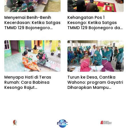
Menyemai Benih-Benih
Kehangatan Pos 1
Kecerdasan: Ketika Satgas
Kesongo: Ketika Satgas
TMMD 129 Bojonegoro
TMMD 129 Bojonegoro dan
Membuka ‘Jendela Dunia’
Warga Menyatu Tanpa
Anak-Anak Kesongo
Sekat
Menyapa Hati di Teras
Turun ke Desa, Cantika
Rumah: Cara Babinsa
Wahono: program Gayatri
Kesongo Rajut
Diharapkan Mampu
Kebersamaan di TMMD 129
Memperkuat Ketahanan
Bojonegoro
Pangan Keluarga