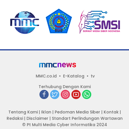
Beroperasi Terang-
SAMPAI DUGAAN GUDANG
Terangan, Seolah Hukum
TERSEBUT TAK KANTONGI
Bungkam
IZIN LINGKUNGAN
MMC.co.id
E-Katalog
tv
Terhubung Dengan Kami
Tentang Kami
|
Iklan
|
Pedoman Media Siber
|
Kontak
|
Redaksi
|
Disclaimer
|
Standart Perlindungan Wartawan
© Pt Multi Media Cyber Informatika 2024