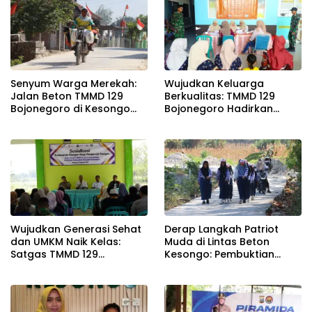
Senyum Warga Merekah:
Wujudkan Keluarga
Jalan Beton TMMD 129
Berkualitas: TMMD 129
Bojonegoro di Kesongo
Bojonegoro Hadirkan
Terwujud
Safari KB Gratis
Wujudkan Generasi Sehat
Derap Langkah Patriot
dan UMKM Naik Kelas:
Muda di Lintas Beton
Satgas TMMD 129
Kesongo: Pembuktian
Bojonegoro Bersama
Sinergi TNI-Rakyat Lewat
Dinkes Edukasi Keamanan
TMMD 129 Bojonegoro
Pangan di Kesongo