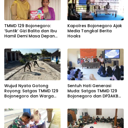
TMMD 129 Bojonegoro:
Kapolres Bojonegoro Ajak
‘Suntik’ Gizi Balita dan Ibu
Media Tangkal Berita
Hamil Demi Masa Depan
Hoaks
Bebas Stunting
Wujud Nyata Gotong
Sentuh Hati Generasi
Royong: Satgas TMMD 129
Muda: Satgas TMMD 129
Bojonegoro dan Warga
Bojonegoro dan DP3AKB
Pacu Pembangunan
Edukasi Stunting, serta
Drainase demi Keawetan
Kesehatan Reproduksi di
Jalan Desa
Kesongo