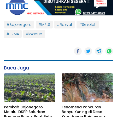
#Bojonegoro
#MPLS
#Rakyat
#Sekolah
#SRMA
#Wabup
Baca Juga
Pemkab Bojonegoro
Fenomena Pancuran
Melalui DKPP Salurkan
Banyu Kuning di Desa
Bantuan Pupuk Buat Petani
Krondonan Bojonegoro