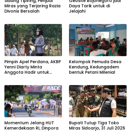
Sidang Tipiring, Penjual
Geosite Bojonegoro jadi
Miras yang Terjaring Razia
Daya Tarik untuk di
Divonis Bersalah
Jelajahi
Pimpin Apel Perdana, AKBP
Kelompok Pemuda Desa
Yenni Diarty Minta
Kendung, Kedungadem
Anggota Hadir untuk
bentuk Petani Milenial
Masyarakat
Momentum Jelang HUT
Bupati Tutup Tiga Toko
Kemerdekaan RI, Dinpora
Miras Sidoarjo, 31 Juli 2026