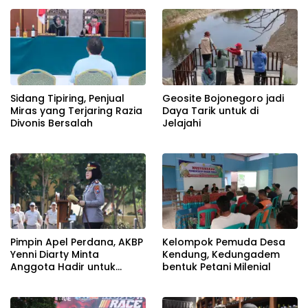
Terangan, Seolah Hukum
Bungkam
Sidang Tipiring, Penjual
Geosite Bojonegoro jadi
Miras yang Terjaring Razia
Daya Tarik untuk di
Divonis Bersalah
Jelajahi
Pimpin Apel Perdana, AKBP
Kelompok Pemuda Desa
Yenni Diarty Minta
Kendung, Kedungadem
Anggota Hadir untuk
bentuk Petani Milenial
Masyarakat