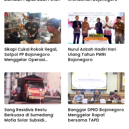
Tembakau
Sikapi Cukai Rokok Ilegal,
Nurul Azizah Hadiri Hari
Satpol PP Bojonegoro
Ulang Tahun PWRI
Menggelar Operasi
Bojonegoro
Gabungan
Banggar DPRD Bojonegoro
Sang Residivis Restu
Menggelar Rapat
Berkuasa di Sumedang:
bersama TAPD
Mafia Solar Subsidi
Beroperasi Terang-