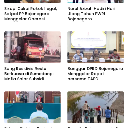
Sikapi Cukai Rokok Ilegal,
Nurul Azizah Hadiri Hari
Satpol PP Bojonegoro
Ulang Tahun PWRI
Menggelar Operasi
Bojonegoro
Gabungan
Banggar DPRD Bojonegoro
Sang Residivis Restu
Menggelar Rapat
Berkuasa di Sumedang:
bersama TAPD
Mafia Solar Subsidi
Beroperasi Terang-
Terangan, Seolah Hukum
Bungkam