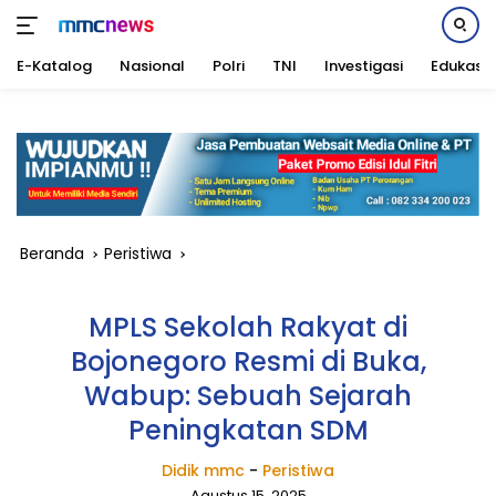
E-Katalog
Nasional
Polri
TNI
Investigasi
Edukasi
Langsung
ke
konten
Beranda
Peristiwa
MPLS Sekolah Rakyat di
Bojonegoro Resmi di Buka,
Wabup: Sebuah Sejarah
Peningkatan SDM
Didik mmc
-
Peristiwa
Agustus 15, 2025