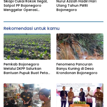
Sikapi Cukai Rokok Ilegal,
Nurul Azizah Hadiri Hari
Satpol PP Bojonegoro
Ulang Tahun PWRI
Menggelar Operasi
Bojonegoro
Gabungan
Rekomendasi untuk kamu
Pemkab Bojonegoro
Fenomena Pancuran
Melalui DKPP Salurkan
Banyu Kuning di Desa
Bantuan Pupuk Buat Petani
Krondonan Bojonegoro
Tembakau