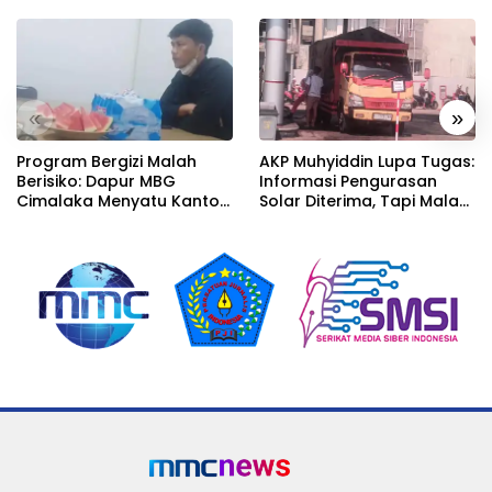
«
»
Program Bergizi Malah
AKP Muhyiddin Lupa Tugas:
Berisiko: Dapur MBG
Informasi Pengurasan
Cimalaka Menyatu Kantor
Solar Diterima, Tapi Malah
Desa, Fasilitas Jauh dari
Menunggu Orang Lain
Standar
Carikan Bukti!