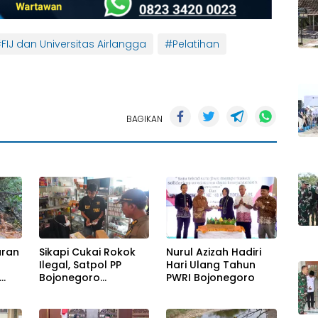
FIJ dan Universitas Airlangga
#Pelatihan
BAGIKAN
uran
Sikapi Cukai Rokok
Nurul Azizah Hadiri
Ilegal, Satpol PP
Hari Ulang Tahun
Bojonegoro
PWRI Bojonegoro
Menggelar Operasi
Gabungan