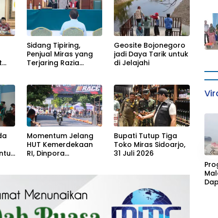
Sidang Tipiring,
Geosite Bojonegoro
Penjual Miras yang
jadi Daya Tarik untuk
t
Terjaring Razia
di Jelajahi
Divonis Bersalah
Vir
da
Momentum Jelang
Bupati Tutup Tiga
HUT Kemerdekaan
Toko Miras Sidoarjo,
«
ntuk
RI, Dinpora
31 Juli 2026
Bojonegoro gelar
Pro
Road Race
Mal
Dap
Cim
Kan
Fasi
Sta