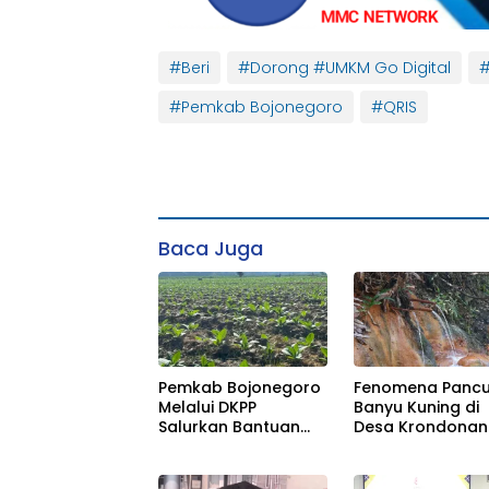
#Beri
#Dorong #UMKM Go Digital
#
#Pemkab Bojonegoro
#QRIS
Baca Juga
Pemkab Bojonegoro
Fenomena Panc
Melalui DKPP
Banyu Kuning di
Salurkan Bantuan
Desa Krondonan
Pupuk Buat Petani
Bojonegoro
Tembakau