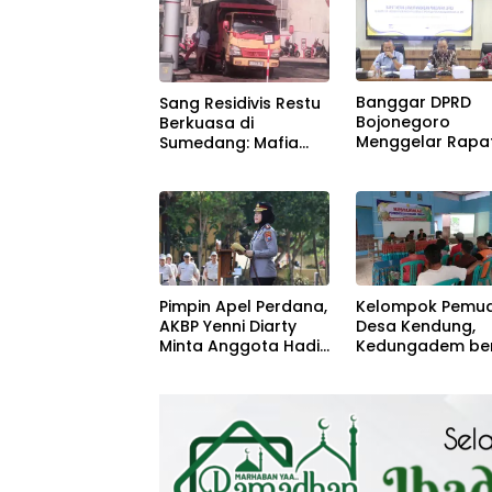
Banggar DPRD
Sang Residivis Restu
Bojonegoro
Berkuasa di
Menggelar Rapa
Sumedang: Mafia
bersama TAPD
Solar Subsidi
Beroperasi Terang-
Terangan, Seolah
Hukum Bungkam
Pimpin Apel Perdana,
Kelompok Pemu
AKBP Yenni Diarty
Desa Kendung,
Minta Anggota Hadir
Kedungadem be
untuk Masyarakat
Petani Milenial