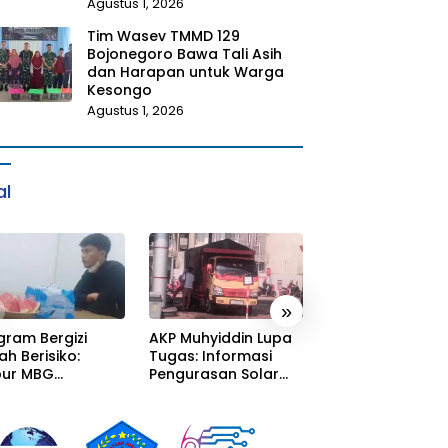
Agustus 1, 2026
Tim Wasev TMMD 129
Bojonegoro Bawa Tali Asih
dan Harapan untuk Warga
Kesongo
Agustus 1, 2026
al
»
gram Bergizi
AKP Muhyiddin Lupa
Sang Residivis R
ah Berisiko:
Tugas: Informasi
Berkuasa di
ur MBG
Pengurasan Solar
Sumedang: Mafi
alaka Menyatu
Diterima, Tapi Malah
Solar Subsidi
tor Desa,
Menunggu Orang
Beroperasi Tera
litas Jauh dari
Lain Carikan Bukti!
Terangan, Seola
ndar
Hukum Bungka