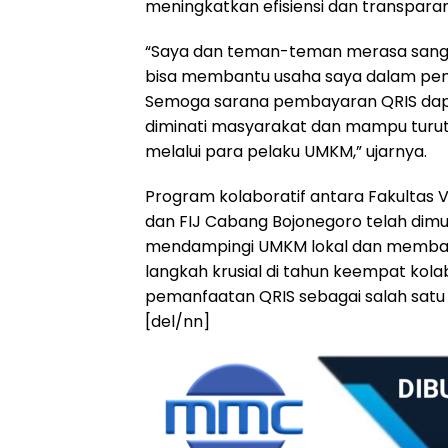
meningkatkan efisiensi dan transpara
“Saya dan teman-teman merasa sangat 
bisa membantu usaha saya dalam penge
Semoga sarana pembayaran QRIS dap
diminati masyarakat dan mampu tur
melalui para pelaku UMKM,” ujarnya.
Program kolaboratif antara Fakultas 
dan FIJ Cabang Bojonegoro telah dimula
mendampingi UMKM lokal dan memban
langkah krusial di tahun keempat kola
pemanfaatan QRIS sebagai salah satu 
[del/nn]