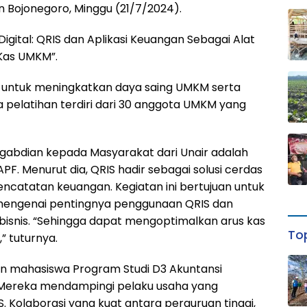
 Bojonegoro, Minggu (21/7/2024).
l Digital: QRIS dan Aplikasi Keuangan Sebagai Alat
Kas UMKM”.
 untuk meningkatkan daya saing UMKM serta
a pelatihan terdiri dari 30 anggota UMKM yang
gabdian kepada Masyarakat dari Unair adalah
 CAPF. Menurut dia, QRIS hadir sebagai solusi cerdas
catatan keuangan. Kegiatan ini bertujuan untuk
engenai pentingnya penggunaan QRIS dan
bisnis. “Sehingga dapat mengoptimalkan arus kas
Top
” tuturnya.
dan mahasiswa Program Studi D3 Akuntansi
a. Mereka mendampingi pelaku usaha yang
Kolaborasi yang kuat antara perguruan tinggi,