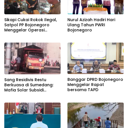
Sikapi Cukai Rokok Ilegal,
Nurul Azizah Hadiri Hari
Satpol PP Bojonegoro
Ulang Tahun PWRI
Menggelar Operasi
Bojonegoro
Gabungan
Banggar DPRD Bojonegoro
Sang Residivis Restu
Menggelar Rapat
Berkuasa di Sumedang:
bersama TAPD
Mafia Solar Subsidi
Beroperasi Terang-
Terangan, Seolah Hukum
Bungkam