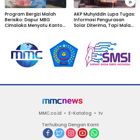
«
»
Program Bergizi Malah
AKP Muhyiddin Lupa Tugas:
Berisiko: Dapur MBG
Informasi Pengurasan
Cimalaka Menyatu Kantor
Solar Diterima, Tapi Malah
Desa, Fasilitas Jauh dari
Menunggu Orang Lain
Standar
Carikan Bukti!
MMC.co.id
E-Katalog
tv
Terhubung Dengan Kami