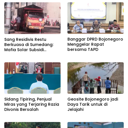
Banggar DPRD Bojonegoro
Sang Residivis Restu
Menggelar Rapat
Berkuasa di Sumedang:
bersama TAPD
Mafia Solar Subsidi
Beroperasi Terang-
Terangan, Seolah Hukum
Bungkam
Sidang Tipiring, Penjual
Geosite Bojonegoro jadi
Miras yang Terjaring Razia
Daya Tarik untuk di
Divonis Bersalah
Jelajahi