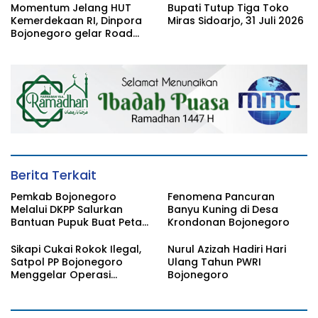
Momentum Jelang HUT
Bupati Tutup Tiga Toko
Kemerdekaan RI, Dinpora
Miras Sidoarjo, 31 Juli 2026
Bojonegoro gelar Road
Race
Berita Terkait
Pemkab Bojonegoro
Fenomena Pancuran
Melalui DKPP Salurkan
Banyu Kuning di Desa
Bantuan Pupuk Buat Petani
Krondonan Bojonegoro
Tembakau
Sikapi Cukai Rokok Ilegal,
Nurul Azizah Hadiri Hari
Satpol PP Bojonegoro
Ulang Tahun PWRI
Menggelar Operasi
Bojonegoro
Gabungan