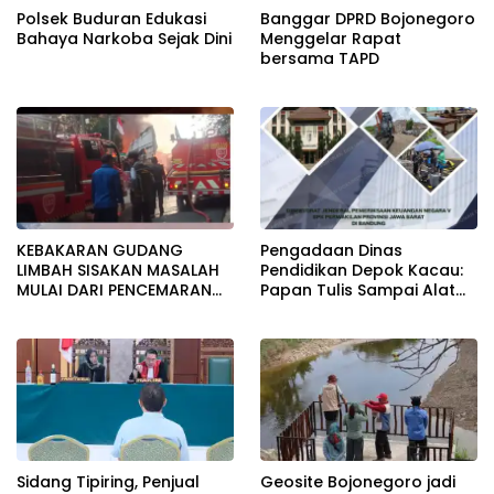
Polsek Buduran Edukasi
Banggar DPRD Bojonegoro
Bahaya Narkoba Sejak Dini
Menggelar Rapat
bersama TAPD
KEBAKARAN GUDANG
Pengadaan Dinas
LIMBAH SISAKAN MASALAH
Pendidikan Depok Kacau:
MULAI DARI PENCEMARAN
Papan Tulis Sampai Alat
SAMPAI DUGAAN GUDANG
Tulis Sekolah Melanggar
TERSEBUT TAK KANTONGI
Aturan, Harga
IZIN LINGKUNGAN
Disembunyikan!
Sidang Tipiring, Penjual
Geosite Bojonegoro jadi