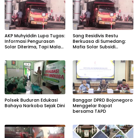
AKP Muhyiddin Lupa Tugas:
Sang Residivis Restu
Informasi Pengurasan
Berkuasa di Sumedang:
Solar Diterima, Tapi Malah
Mafia Solar Subsidi
Menunggu Orang Lain
Beroperasi Terang-
Carikan Bukti!
Terangan, Seolah Hukum
Bungkam
Polsek Buduran Edukasi
Banggar DPRD Bojonegoro
Bahaya Narkoba Sejak Dini
Menggelar Rapat
bersama TAPD