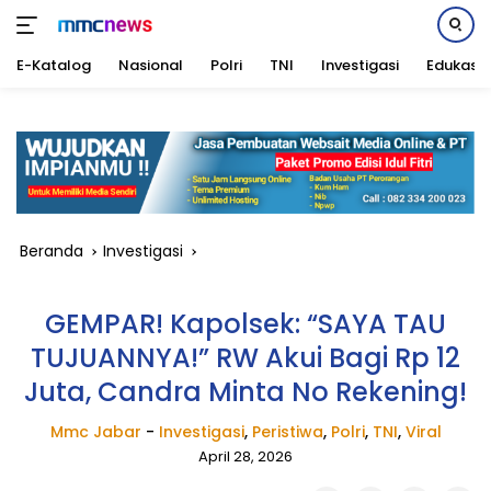
E-Katalog
Nasional
Polri
TNI
Investigasi
Edukasi
Langsung
ke
konten
Beranda
Investigasi
GEMPAR! Kapolsek: “SAYA TAU
TUJUANNYA!” RW Akui Bagi Rp 12
Juta, Candra Minta No Rekening!
Mmc Jabar
-
Investigasi
,
Peristiwa
,
Polri
,
TNI
,
Viral
April 28, 2026