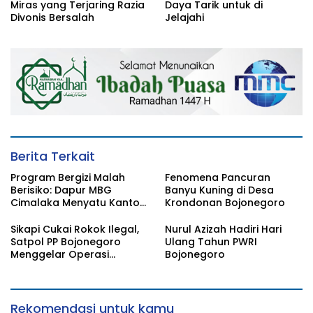
Miras yang Terjaring Razia
Daya Tarik untuk di
Divonis Bersalah
Jelajahi
Berita Terkait
Program Bergizi Malah
Fenomena Pancuran
Berisiko: Dapur MBG
Banyu Kuning di Desa
Cimalaka Menyatu Kantor
Krondonan Bojonegoro
Desa, Fasilitas Jauh dari
Standar
Sikapi Cukai Rokok Ilegal,
Nurul Azizah Hadiri Hari
Satpol PP Bojonegoro
Ulang Tahun PWRI
Menggelar Operasi
Bojonegoro
Gabungan
Rekomendasi untuk kamu