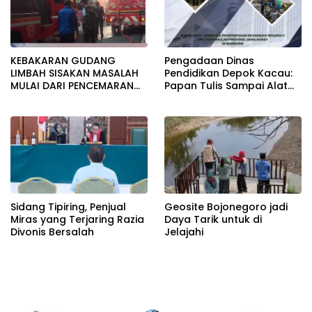
KEBAKARAN GUDANG
Pengadaan Dinas
LIMBAH SISAKAN MASALAH
Pendidikan Depok Kacau:
MULAI DARI PENCEMARAN
Papan Tulis Sampai Alat
SAMPAI DUGAAN GUDANG
Tulis Sekolah Melanggar
TERSEBUT TAK KANTONGI
Aturan, Harga
IZIN LINGKUNGAN
Disembunyikan!
Sidang Tipiring, Penjual
Geosite Bojonegoro jadi
Miras yang Terjaring Razia
Daya Tarik untuk di
Divonis Bersalah
Jelajahi