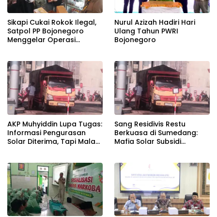
Sikapi Cukai Rokok Ilegal,
Nurul Azizah Hadiri Hari
Satpol PP Bojonegoro
Ulang Tahun PWRI
Menggelar Operasi
Bojonegoro
Gabungan
AKP Muhyiddin Lupa Tugas:
Sang Residivis Restu
Informasi Pengurasan
Berkuasa di Sumedang:
Solar Diterima, Tapi Malah
Mafia Solar Subsidi
Menunggu Orang Lain
Beroperasi Terang-
Carikan Bukti!
Terangan, Seolah Hukum
Bungkam