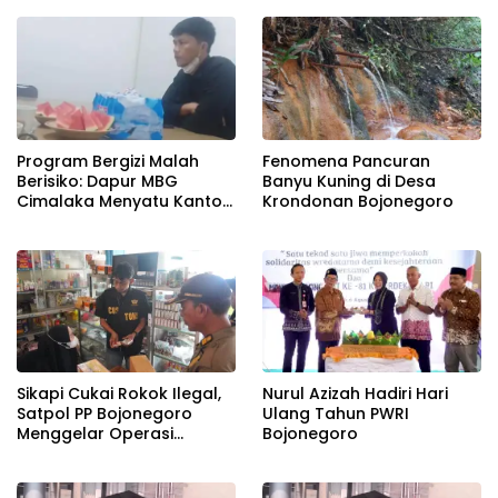
Fenomena Pancuran
Program Bergizi Malah
Banyu Kuning di Desa
Berisiko: Dapur MBG
Krondonan Bojonegoro
Cimalaka Menyatu Kantor
Desa, Fasilitas Jauh dari
Standar
Sikapi Cukai Rokok Ilegal,
Nurul Azizah Hadiri Hari
Satpol PP Bojonegoro
Ulang Tahun PWRI
Menggelar Operasi
Bojonegoro
Gabungan